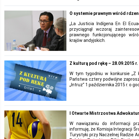
O systemie prawnym wśród rdzen
„La Justicia Indígena En El Ecua
przyciągnął wczoraj zaintere
prawnego funkcjonującego wśr
krajów andyjskich.
Z kulturą pod rękę – 28.09.2015 r.
W tym tygodniu w konkursie „Z 
Państwa cztery podwójne zaprosz
„Intruz” 1 października 2015 r. o g
I Otwarte Mistrzostwa Adwokatur
W nawiązaniu do informacji prz
informuję, że Komisja Integracji Śr
Turystyki przy Naczelnej Radzie 