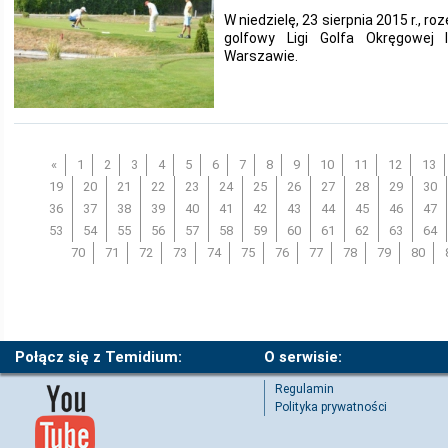
W niedzielę, 23 sierpnia 2015 r., ro
golfowy Ligi Golfa Okręgowe
Warszawie.
«
1
2
3
4
5
6
7
8
9
10
11
12
13
19
20
21
22
23
24
25
26
27
28
29
30
36
37
38
39
40
41
42
43
44
45
46
47
53
54
55
56
57
58
59
60
61
62
63
64
70
71
72
73
74
75
76
77
78
79
80
Połącz się z Temidium:
O serwisie:
Regulamin
Polityka prywatności