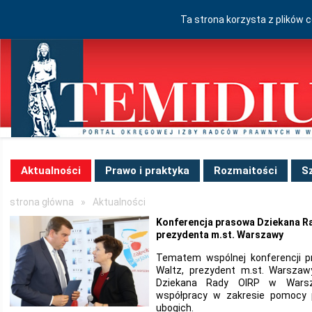
Ta strona korzysta z plików 
Aktualności
Prawo i praktyka
Rozmaitości
S
strona główna
»
Aktualności
Konferencja prasowa Dziekana Ra
prezydenta m.st. Warszawy
Tematem wspólnej konferencji p
Waltz, prezydent m.st. Warszawy
Dziekana Rady OIRP w Warsz
współpracy w zakresie pomocy 
ubogich.