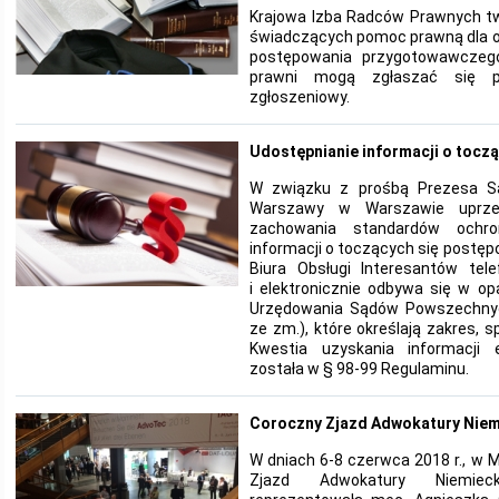
Krajowa Izba Radców Prawnych tw
świadczących pomoc prawną dla o
postępowania przygotowawczego
prawni mogą zgłaszać się pr
zgłoszeniowy.
Udostępnianie informacji o tocz
W związku z prośbą Prezesa S
Warszawy w Warszawie uprzej
zachowania standardów ochro
informacji o toczących się postę
Biura Obsługi Interesantów tele
i elektronicznie odbywa się w op
Urzędowania Sądów Powszechnych
ze zm.), które określają zakres, s
Kwestia uzyskania informacji e
została w § 98-99 Regulaminu.
Coroczny Zjazd Adwokatury Niem
W dniach 6-8 czerwca 2018 r., w 
Zjazd Adwokatury Niemiec