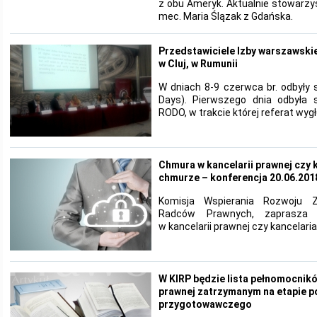
z obu Ameryk. Aktualnie stowarzy
mec. Maria Ślązak z Gdańska.
Przedstawiciele Izby warszawskiej
w Cluj, w Rumunii
W dniach 8-9 czerwca br. odbyły si
Days). Pierwszego dnia odbyła 
RODO, w trakcie której referat wygł
Chmura w kancelarii prawnej czy 
chmurze – konferencja 20.06.2018
Komisja Wspierania Rozwoju 
Radców Prawnych, zaprasza 
w kancelarii prawnej czy kancelar
W KIRP będzie lista pełnomocnik
prawnej zatrzymanym na etapie 
przygotowawczego