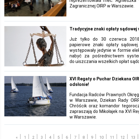
reprezentowała mec. Agnieszka C
Zagranicznej OIRP w Warszawie.
Tradycyjne znaki opłaty sądowej
Już tylko do 30 czerwca 201
papierowe znaki opłaty sądowej
występowały jedynie w formie ele
nabyć za pośrednictwem system
do uiszczania wszelkich opłat sąd
XVI Regaty o Puchar Dziekana OI
odsłonie!
Fundacja Radców Prawnych Okręg
w Warszawie, Dziekan Rady OIR
Chróścik oraz komandor tegorocz
zapraszają do Mikołajek na XVI R
w Warszawie.
«
1
2
3
4
5
6
7
8
9
10
11
12
13