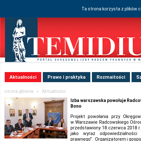
Ta strona korzysta z plików 
Aktualności
Prawo i praktyka
Rozmaitości
S
strona główna
»
Aktualności
Izba warszawska powołuje Radc
Bono
Projekt powołania przy Okręgo
w Warszawie Radcowskiego Ośrod
przedstawiony 18 czerwca 2018 r. 
jako wyraz odpowiedzialności
prawnego”. Organizatorem i gospo