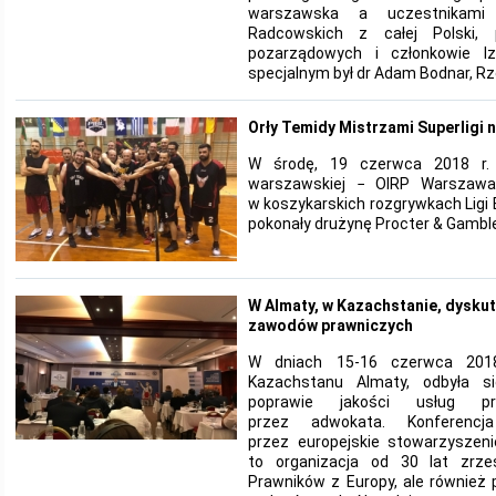
warszawska a uczestnikami b
Radcowskich z całej Polski, pr
pozarządowych i członkowie I
specjalnym był dr Adam Bodnar, R
Orły Temidy Mistrzami Superligi
W środę, 19 czerwca 2018 r. 
warszawskiej − OIRP Warszawa 
w koszykarskich rozgrywkach Ligi 
pokonały drużynę Procter & Gamble 
W Almaty, w Kazachstanie, dysku
zawodów prawniczych
W dniach 15-16 czerwca 2018
Kazachstanu Almaty, odbyła s
poprawie jakości usług pr
przez adwokata. Konferencj
przez europejskie stowarzyszen
to organizacja od 30 lat zrz
Prawników z Europy, ale również 