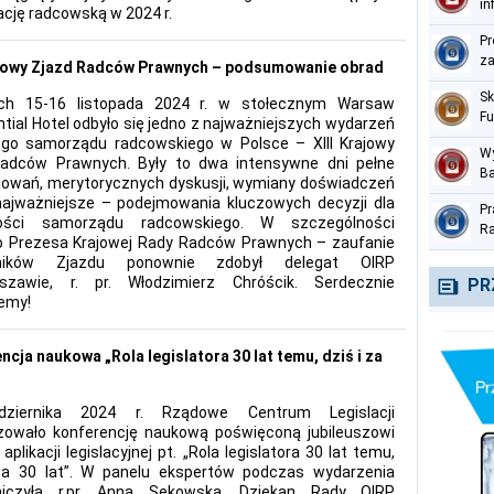
in
ację radcowską w 2024 r.
pe
Pr
za
ajowy Zjazd Radców Prawnych – podsumowanie obrad
Sk
ch 15-16 listopada 2024 r. w stołecznym Warsaw
Fu
ntial Hotel odbyło się jedno z najważniejszych wydarzeń
Me
ego samorządu radcowskiego w Polsce – XIII Krajowy
Wy
Radców Prawnych. Były to dwa intensywne dni pełne
Ba
wań, merytorycznych dyskusji, wymiany doświadczeń
pr
najważniejsze – podejmowania kluczowych decyzji dla
Pr
te
łości samorządu radcowskiego. W szczególności
Ra
 Prezesa Krajowej Rady Radców Prawnych – zaufanie
Na
tników Zjazdu ponownie zdobył delegat OIRP
cz
zawie, r. pr. Włodzimierz Chróścik. Serdecznie
PR
jemy!
ncja naukowa „Rola legislatora 30 lat temu, dziś i za
ziernika 2024 r. Rządowe Centrum Legislacji
zowało konferencję naukową poświęconą jubileuszowi
 aplikacji legislacyjnej pt. „Rola legislatora 30 lat temu,
za 30 lat”. W panelu ekspertów podczas wydarzenia
niczyła r.pr. Anna Sękowska, Dziekan Rady OIRP