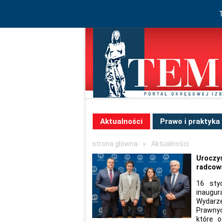
Aktualności
Prawo i praktyka
strona główna
»
Aktualności
Uroczys
radcow
16 sty
inaugur
Wydarz
Prawnyc
które 