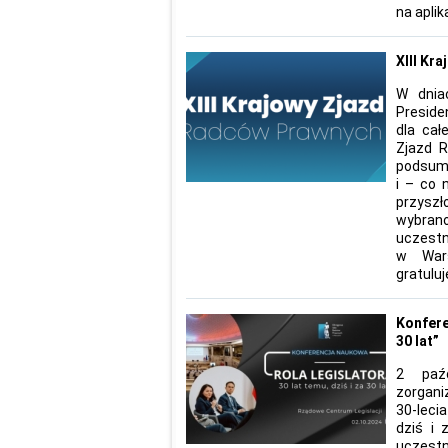
na aplik
XIII Kr
W dnia
Preside
dla cał
Zjazd 
podsumo
i – co 
przysz
wybrano
uczes
w Wars
gratulu
Konfere
30 lat”
2 paźd
zorgani
30-lecia
dziś i 
uczest