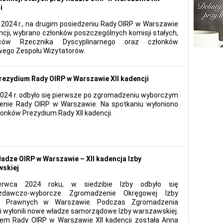
i
a 2024 r., na drugim posiedzeniu Rady OIRP w Warszawie
encji, wybrano członków poszczególnych komisji stałych,
ców Rzecznika Dyscyplinarnego oraz członków
ego Zespołu Wizytatorów.
rezydium Rady OIRP w Warszawie XII kadencji
 2024 r. odbyło się pierwsze po zgromadzeniu wyborczym
enie Rady OIRP w Warszawie. Na spotkaniu wyłoniono
łonków Prezydium Rady XII kadencji.
adze OIRP w Warszawie – XII kadencja Izby
wskiej
rwca 2024 roku, w siedzibie Izby odbyło się
zdawczo-wyborcze Zgromadzenie Okręgowej Izby
 Prawnych w Warszawie. Podczas Zgromadzenia
i wyłonili nowe władze samorządowe Izby warszawskiej.
em Rady OIRP w Warszawie XII kadencji została Anna