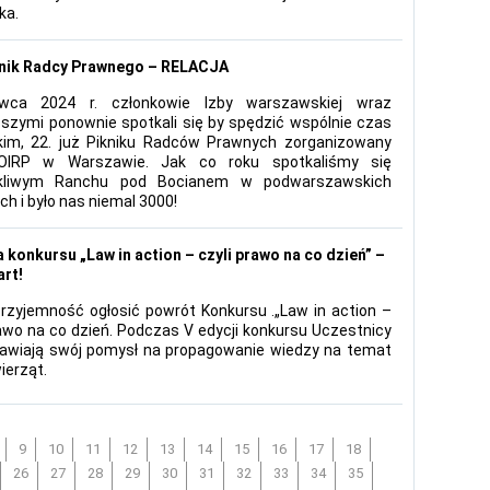
ka.
knik Radcy Prawnego – RELACJA
wca 2024 r. członkowie Izby warszawskiej wraz
iższymi ponownie spotkali się by spędzić wspólnie czas
kim, 22. już Pikniku Radców Prawnych zorganizowany
OIRP w Warszawie. Jak co roku spotkaliśmy się
kliwym Ranchu pod Bocianem w podwarszawskich
h i było nas niemal 3000!
a konkursu „Law in action – czyli prawo na co dzień” –
art!
zyjemność ogłosić powrót Konkursu .„Law in action –
rawo na co dzień. Podczas V edycji konkursu Uczestnicy
awiają swój pomysł na propagowanie wiedzy na temat
ierząt.
9
10
11
12
13
14
15
16
17
18
26
27
28
29
30
31
32
33
34
35