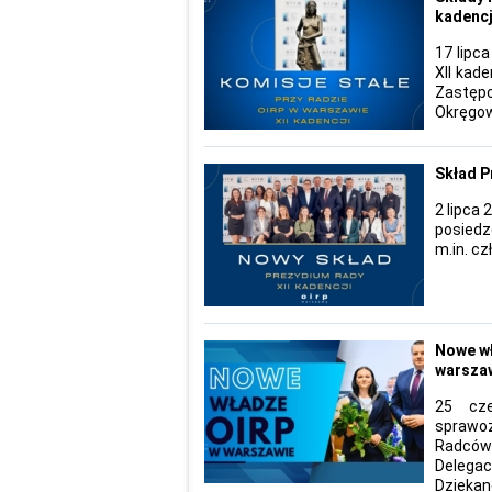
kadencj
17 lipc
XII kad
Zastęp
Okręgow
Skład P
2 lipca
posiedz
m.in. cz
Nowe wł
warsza
25 cze
sprawo
Radców
Delegac
Dziekan