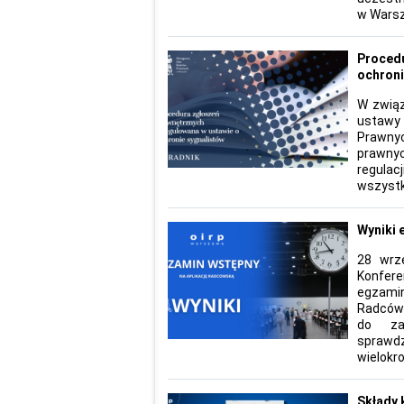
w Warsz
Procedu
ochroni
W związ
ustawy
Prawny
prawny
regula
wszystki
Wyniki 
28 wrz
Konfere
egzamin
Radców
do za
sprawdz
wielokr
Składy 