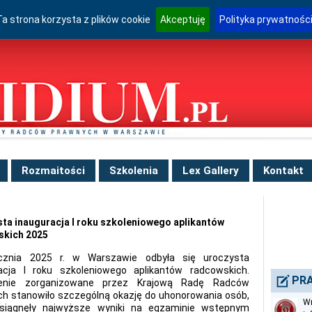
Ta strona korzysta z plików cookie
Akceptuję
Polityka prywatnośc
Rozmaitości
Szkolenia
Lex Gallery
Kontakt
ta inauguracja I roku szkoleniowego aplikantów
skich 2025
cznia 2025 r. w Warszawie odbyła się uroczysta
acja I roku szkoleniowego aplikantów radcowskich.
PRA
enie zorganizowane przez Krajową Radę Radców
h stanowiło szczególną okazję do uhonorowania osób,
Wn
osiągnęły najwyższe wyniki na egzaminie wstępnym