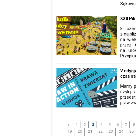
Sękows
XXII Pi
8 czer
z najbl
na wiel
przez 
na uro
Przypkac
V edycj
czas st
Mamy pr
czyli p
przedst
praw zw
«
1
2
3
4
5
6
7
8
19
20
21
22
23
24
25