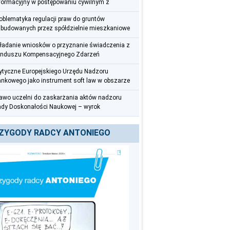
formacyjny w postępowaniu cywilnym z
rspektywy radcy prawnego
oblematyka regulacji praw do gruntów
budowanych przez spółdzielnie mieszkaniowe
ładanie wniosków o przyznanie świadczenia z
nduszu Kompensacyjnego Zdarzeń
dycznych – uwagi praktyczne
tyczne Europejskiego Urzędu Nadzoru
nkowego jako instrument soft law w obszarze
zeciwdziałania praniu pieniędzy i finansowaniu
awo uczelni do zaskarżania aktów nadzoru
rroryzmu
dy Doskonałości Naukowej – wyrok
czelnego Sądu Administracyjnego z 12
erwca 2025 r. (III OSK 626/22)
ZYGODY RADCY ANTONIEGO