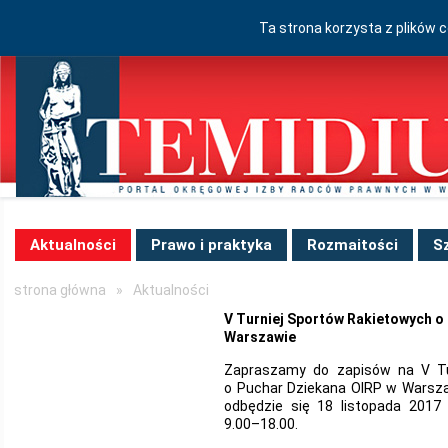
Ta strona korzysta z plików 
Aktualności
Prawo i praktyka
Rozmaitości
S
strona główna
»
Aktualności
V Turniej Sportów Rakietowych o
Warszawie
Zapraszamy do zapisów na V Tu
o Puchar Dziekana OIRP w Warszaw
odbędzie się 18 listopada 2017
9.00–18.00.