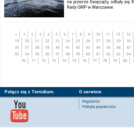
na jeziorze Święcajty, odbyły się
Rady OIRP w Warszawie.
«
1
2
3
4
5
6
7
8
9
10
11
12
13
19
20
21
22
23
24
25
26
27
28
29
30
36
37
38
39
40
41
42
43
44
45
46
47
53
54
55
56
57
58
59
60
61
62
63
64
70
71
72
73
74
75
76
77
78
79
80
Połącz się z Temidium:
O serwisie:
Regulamin
Polityka prywatności