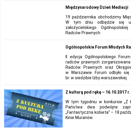
Międzynarodowy Dzień Mediacji
19 października obchodzimy Międ
W tym dniu odbędzie się ur
założycielskiego Ogólnopolskie
Radców Prawnych.
Ogólnopolskie Forum Młodych R
II edycja Ogólnopolskiego Foru
radców prawnych zorganizowana 
Radców Prawnych oraz Okręgo
w Warszawie. Forum odbyło się 
br. w siedzibie Izby warszawskiej.
Z kulturą pod rękę – 16.10.2017 r.
W tym tygodniu w konkursie „Z 
Państwa dwa podwójne zapr
„Fantastyczna kobieta” – 18 paździ
Kinie Muranów.