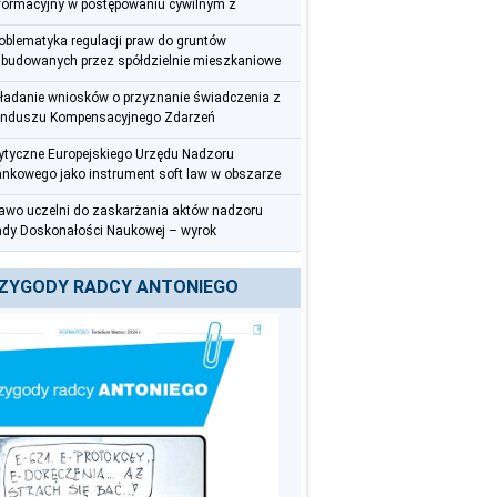
formacyjny w postępowaniu cywilnym z
rspektywy radcy prawnego
oblematyka regulacji praw do gruntów
budowanych przez spółdzielnie mieszkaniowe
ładanie wniosków o przyznanie świadczenia z
nduszu Kompensacyjnego Zdarzeń
dycznych – uwagi praktyczne
tyczne Europejskiego Urzędu Nadzoru
nkowego jako instrument soft law w obszarze
zeciwdziałania praniu pieniędzy i finansowaniu
awo uczelni do zaskarżania aktów nadzoru
rroryzmu
dy Doskonałości Naukowej – wyrok
czelnego Sądu Administracyjnego z 12
erwca 2025 r. (III OSK 626/22)
ZYGODY RADCY ANTONIEGO