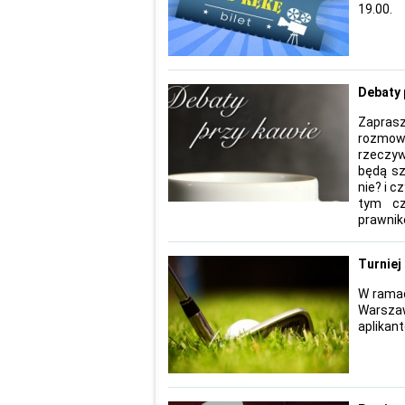
19.00.
Debaty 
Zaprasz
rozmowy
rzeczyw
będą sz
nie? i 
tym cz
prawnik
Turniej
W ramac
Warszaw
aplikan