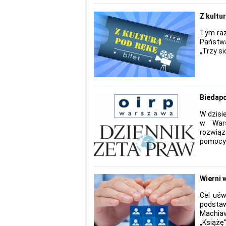
Z kultur
Tym raz
Państwa
„Trzy si
Biedap
W dzisi
w Wars
rozwiąz
pomocy 
Wierni 
Cel uśw
podstaw
Machia
„Książ