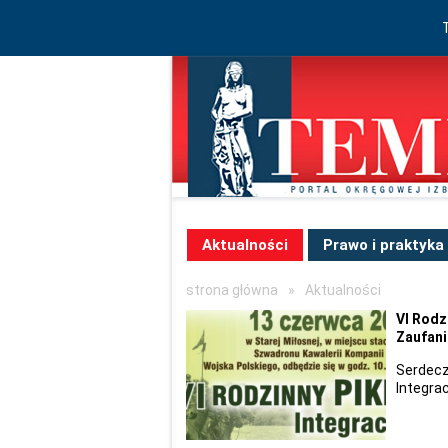
Aktualności
Prawo i praktyka
strona główna
»
Aktualności
VI Rodz
Zaufani
Serdecz
Integra