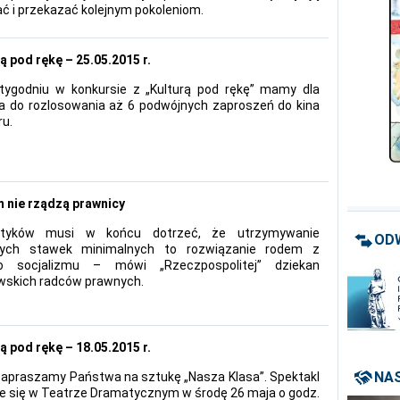
ć i przekazać kolejnym pokoleniom.
ą pod rękę – 25.05.2015 r.
ygodniu w konkursie z „Kulturą pod rękę” mamy dla
 do rozlosowania aż 6 podwójnych zaproszeń do kina
ru.
 nie rządzą prawnicy
ityków musi w końcu dotrzeć, że utrzymywanie
OD
lnych stawek minimalnych to rozwiązanie rodem z
go socjalizmu – mówi „Rzeczpospolitej” dziekan
skich radców prawnych.
ą pod rękę – 18.05.2015 r.
NAS
 zapraszamy Państwa na sztukę „Nasza Klasa”. Spektakl
e się w Teatrze Dramatycznym w środę 26 maja o godz.