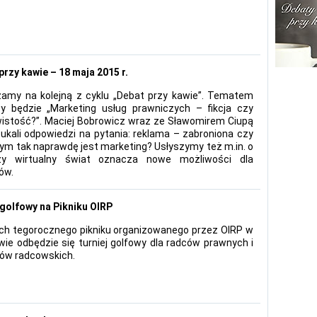
przy kawie – 18 maja 2015 r.
amy na kolejną z cyklu „Debat przy kawie”. Tematem
 będzie „Marketing usług prawniczych – fikcja czy
istość?”. Maciej Bobrowicz wraz ze Sławomirem Ciupą
ukali odpowiedzi na pytania: reklama – zabroniona czy
czym tak naprawdę jest marketing? Usłyszymy też m.in. o
y wirtualny świat oznacza nowe możliwości dla
ów.
 golfowy na Pikniku OIRP
h tegorocznego pikniku organizowanego przez OIRP w
ie odbędzie się turniej golfowy dla radców prawnych i
tów radcowskich.