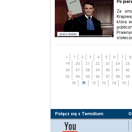
Po pier
Ze smu
Krajowe
która 
public
Prawny
stołecz
«
1
2
3
4
5
6
7
8
19
20
21
22
23
24
25
36
37
38
39
40
41
42
53
54
55
56
57
58
59
70
71
72
73
74
75
Połącz się z Temidium:
O