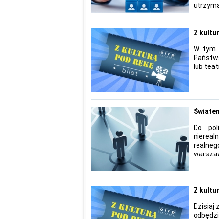
utrzyma
Z kultur
W tym t
Państwa
lub teat
Światem
Do pol
nierea
realne
warszaw
Z kultur
Dzisiaj
odbędzi