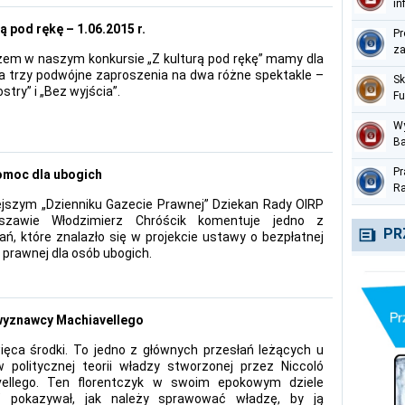
in
pe
ą pod rękę – 1.06.2015 r.
Pr
za
em w naszym konkursie „Z kulturą pod rękę” mamy dla
 trzy podwójne zaproszenia na dwa różne spektakle –
Sk
ostry” i „Bez wyjścia”.
Fu
Me
Wy
Ba
pr
Pr
omoc dla ubogich
te
Ra
ejszym „Dzienniku Gazecie Prawnej” Dziekan Rady OIRP
Na
zawie Włodzimierz Chróścik komentuje jedno z
cz
PR
ań, które znalazło się w projekcie ustawy o bezpłatnej
prawnej dla osób ubogich.
wyznawcy Machiavellego
ięca środki. To jedno z głównych przesłań leżących u
 politycznej teorii władzy stworzonej przez Niccoló
vellego. Ten florentczyk w swoim epokowym dziele
ę” pokazywał, jak należy sprawować władzę, by ją