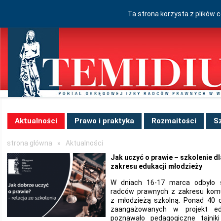
Ta strona korzysta z plików 
Aktualności
Prawo i praktyka
Rozmaitości
S
strona główna
»
Aktualności
Jak uczyć o prawie – szkolenie d
zakresu edukacji młodzieży
W dniach 16-17 marca odbyło si
radców prawnych z zakresu komun
z młodzieżą szkolną. Ponad 40 c
zaangażowanych w projekt ed
poznawało pedagogiczne tajnik