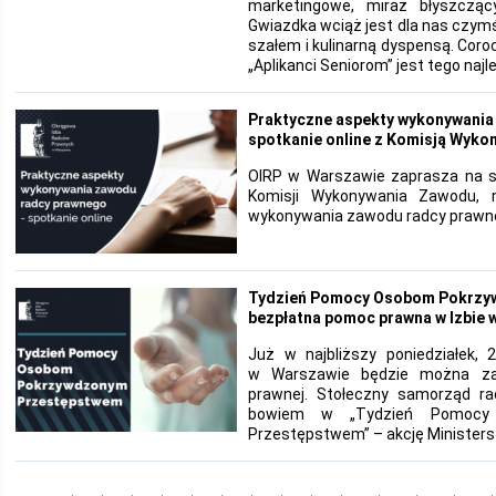
marketingowe, miraż błyszczą
Gwiazdka wciąż jest dla nas czym
szałem i kulinarną dyspensą. Coro
„Aplikanci Seniorom” jest tego na
Praktyczne aspekty wykonywania
spotkanie online z Komisją Wyk
OIRP w Warszawie zaprasza na sp
Komisji Wykonywania Zawodu, 
wykonywania zawodu radcy prawn
Tydzień Pomocy Osobom Pokrzy
bezpłatna pomoc prawna w Izbie 
Już w najbliższy poniedziałek, 
w Warszawie będzie można zas
prawnej. Stołeczny samorząd r
bowiem w „Tydzień Pomocy
Przestępstwem” – akcję Ministers