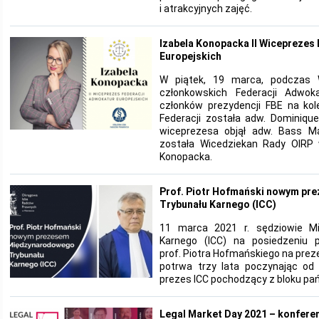
i atrakcyjnych zajęć.
Izabela Konopacka II Wiceprezes
Europejskich
W piątek, 19 marca, podczas 
członkowskich Federacji Adwoka
członków prezydencji FBE na kol
Federacji została adw. Dominique
wiceprezesa objął adw. Bass M
została Wicedziekan Rady OIRP w
Konopacka.
Prof. Piotr Hofmański nowym p
Trybunału Karnego (ICC)
11 marca 2021 r. sędziowie M
Karnego (ICC) na posiedzeniu p
prof. Piotra Hofmańskiego na prez
potrwa trzy lata poczynając od
prezes ICC pochodzący z bloku pa
Legal Market Day 2021 – konfere