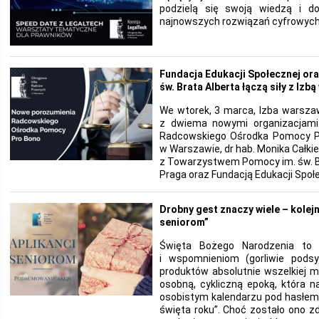
podzielą się swoją wiedzą i 
najnowszych rozwiązań cyfrowych
Fundacja Edukacji Społecznej o
św. Brata Alberta łączą siły z Iz
We wtorek, 3 marca, Izba warsza
z dwiema nowymi organizacjam
Radcowskiego Ośrodka Pomocy Pr
w Warszawie, dr hab. Monika Całki
z Towarzystwem Pomocy im. św. B
Praga oraz Fundacją Edukacji Społ
Drobny gest znaczy wiele – kolejn
seniorom”
Święta Bożego Narodzenia to cz
i wspomnieniom (gorliwie pod
produktów absolutnie wszelkiej ma
osobną, cykliczną epoką, która 
osobistym kalendarzu pod hasłem
święta roku”. Choć zostało ono 