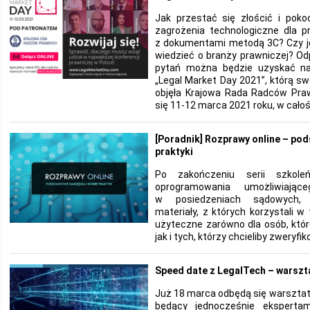
Jak przestać się złościć i poko
zagrożenia technologiczne dla p
z dokumentami metodą 3C? Czy je
wiedzieć o branży prawniczej? Odp
pytań można będzie uzyskać na 
„Legal Market Day 2021”, którą 
objęła Krajowa Rada Radców Pra
się 11-12 marca 2021 roku, w całoś
[Poradnik] Rozprawy online – po
praktyki
Po zakończeniu serii szkole
oprogramowania umożliwiając
w posiedzeniach sądowych, o
materiały, z których korzystali w
użyteczne zarówno dla osób, któr
jak i tych, którzy chcieliby zweryf
Speed date z LegalTech – warszta
Już 18 marca odbędą się warsztaty
będący jednocześnie ekspertam