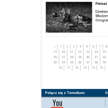
Finisaż
Dzieka
Włodzim
fotogra
«
1
2
3
4
5
6
7
8
19
20
21
22
23
24
25
36
37
38
39
40
41
42
53
54
55
56
57
58
59
70
71
72
73
74
75
Połącz się z Temidium:
O