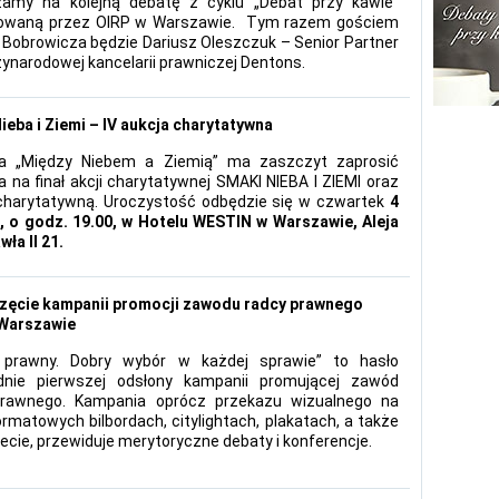
zamy na kolejną debatę z cyklu „Debat przy kawie”
zowaną przez OIRP w Warszawie. Tym razem gościem
 Bobrowicza będzie Dariusz Oleszczuk – Senior Partner
ynarodowej kancelarii prawniczej Dentons.
ieba i Ziemi – IV aukcja charytatywna
ja „Między Niebem a Ziemią” ma zaszczyt zaprosić
 na finał akcji charytatywnej SMAKI NIEBA I ZIEMI oraz
charytatywną. Uroczystość odbędzie się w czwartek
4
, o godz. 19.00, w Hotelu WESTIN w Warszawie, Aleja
ła II 21.
ęcie kampanii promocji zawodu radcy prawnego
 Warszawie
 prawny. Dobry wybór w każdej sprawie” to hasło
dnie pierwszej odsłony kampanii promującej zawód
prawnego. Kampania oprócz przekazu wizualnego na
ormatowych bilbordach, citylightach, plakatach, a także
necie, przewiduje merytoryczne debaty i konferencje.