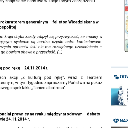
ły znajdziecie Państwo w załączonym Zarządzeniu.
rokuratorem generalnym – felieton Wicedziekana w
spolitej
m kraju chyba każdy zdążył się przyzwyczaić, że zmiany w
ującym systemie są bardzo często ostro kontestowane.
często sprzeciw taki nie ma rozsądnego uzasadnienia –
 go bowiem obawa o przyszłość. (…)
ą pod rękę – 24.11.2014 r.
OD
ch akcji „Z kulturą pod rękę”, wraz z Teatrem
esnym, w tym tygodniu zapraszamy Państwa na pokaz
owego spektaklu „Taniec albatrosa”.
onalni prawnicy na rynku międzynarodowym – debaty
wie 24.11.2014 r.
NAS