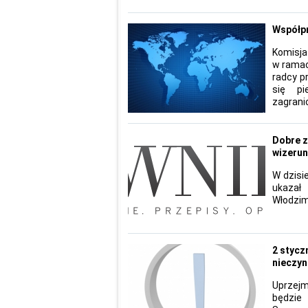
Współpr
Komisj
w ramac
radcy p
się pi
zagranic
Dobre z
wizeru
W dzisi
ukazał
Włodzim
2 stycz
nieczyn
Uprzej
będzie