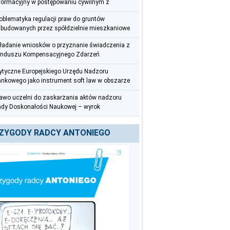
formacyjny w postępowaniu cywilnym z
rspektywy radcy prawnego
oblematyka regulacji praw do gruntów
budowanych przez spółdzielnie mieszkaniowe
ładanie wniosków o przyznanie świadczenia z
nduszu Kompensacyjnego Zdarzeń
dycznych – uwagi praktyczne
tyczne Europejskiego Urzędu Nadzoru
nkowego jako instrument soft law w obszarze
zeciwdziałania praniu pieniędzy i finansowaniu
awo uczelni do zaskarżania aktów nadzoru
rroryzmu
dy Doskonałości Naukowej – wyrok
czelnego Sądu Administracyjnego z 12
erwca 2025 r. (III OSK 626/22)
ZYGODY RADCY ANTONIEGO