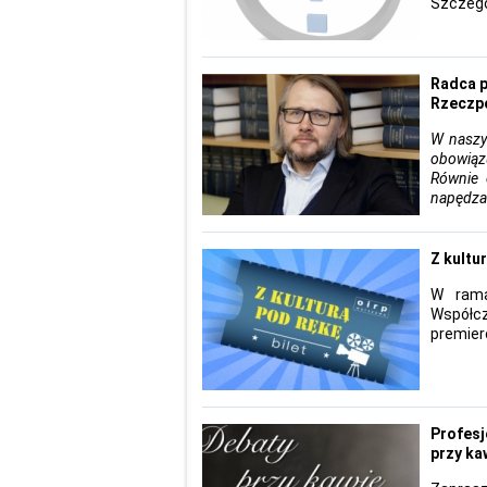
Szczegó
Radca p
Rzeczpo
W naszy
obowiąz
Równie 
napędza
Z kultur
W rama
Współcz
premier
Profesj
przy ka