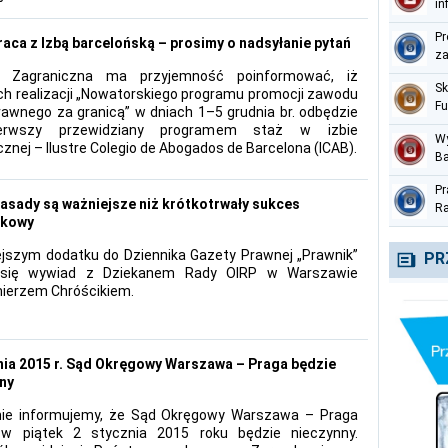
in
pe
Pr
aca z Izbą barcelońską – prosimy o nadsyłanie pytań
za
a Zagraniczna ma przyjemność poinformować, iż
Sk
h realizacji „Nowatorskiego programu promocji zawodu
Fu
rawnego za granicą” w dniach 1–5 grudnia br. odbędzie
Me
erwszy przewidziany programem staż w izbie
Wy
znej – Ilustre Colegio de Abogados de Barcelona (ICAB).
Ba
pr
Pr
te
asady są ważniejsze niż krótkotrwały sukces
Ra
nkowy
Na
cz
ejszym dodatku do Dziennika Gazety Prawnej „Prawnik”
PR
 się wywiad z Dziekanem Rady OIRP w Warszawie
ierzem Chróścikiem.
nia 2015 r. Sąd Okręgowy Warszawa – Praga będzie
ny
mie informujemy, że Sąd Okręgowy Warszawa – Praga
 w piątek 2 stycznia 2015 roku będzie nieczynny.