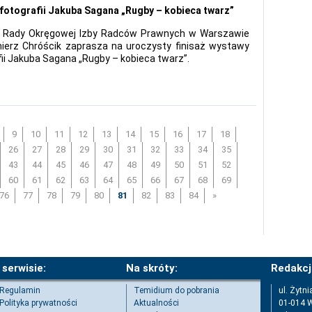
 fotografii Jakuba Sagana „Rugby – kobieca twarz”
n Rady Okręgowej Izby Radców Prawnych w Warszawie
ierz Chróścik zaprasza na uroczysty finisaż wystawy
fii Jakuba Sagana „Rugby – kobieca twarz”.
9
10
11
12
13
14
15
16
17
18
26
27
28
29
30
31
32
33
34
35
43
44
45
46
47
48
49
50
51
52
60
61
62
63
64
65
66
67
68
69
76
77
78
79
80
81
82
83
84
»
 serwisie:
Na skróty:
Redakcj
Regulamin
Temidium do pobrania
ul. Żytni
Polityka prywatności
Aktualności
01-014 