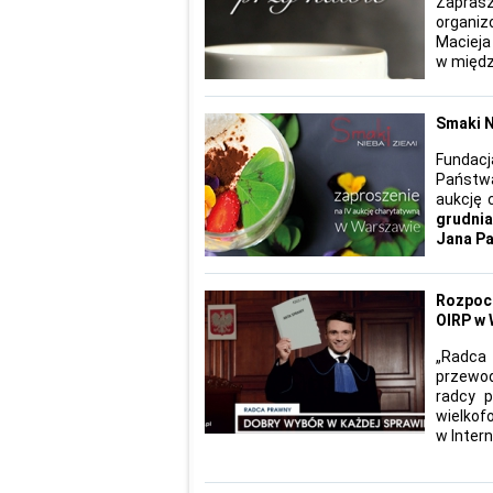
Zapras
organi
Macieja
w międz
Smaki N
Fundac
Państwa
aukcję 
grudnia
Jana Paw
Rozpocz
OIRP w
„Radca
przewo
radcy 
wielkof
w Inter