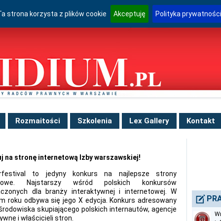
Ta strona korzysta z plików cookie
Akceptuję
Polityka prywatnośc
Rozmaitości
Szkolenia
Lex Gallery
Kontakt
j na stronę internetową Izby warszawskiej!
rfestival to jedyny konkurs na najlepsze strony
etowe. Najstarszy wśród polskich konkursów
czonych dla branży interaktywnej i internetowej. W
PRA
m roku odbywa się jego X edycja. Konkurs adresowany
 środowiska skupiającego polskich internautów, agencje
Wn
ywne i właścicieli stron.