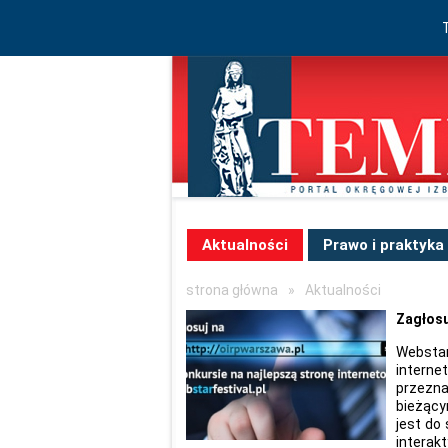
Aktualności
Prawo i praktyka
strona główna
»
Aktualności
Zagłosu
Websta
intern
przezna
bieżący
jest do
interakt