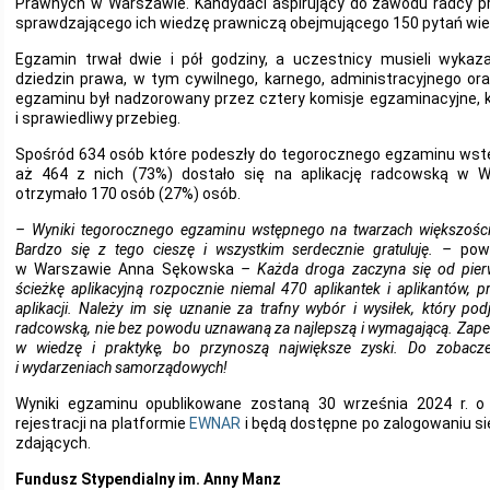
Prawnych w Warszawie. Kandydaci aspirujący do zawodu radcy pr
sprawdzającego ich wiedzę prawniczą obejmującego 150 pytań wie
Egzamin trwał dwie i pół godziny, a uczestnicy musieli wykaz
dziedzin prawa, w tym cywilnego, karnego, administracyjnego or
egzaminu był nadzorowany przez cztery komisje egzaminacyjne, k
i sprawiedliwy przebieg.
Spośród 634 osób które podeszły do tegorocznego egzaminu wst
aż 464 z nich (73%) dostało się na aplikację radcowską w W
otrzymało 170 osób (27%) osób.
– Wyniki tegorocznego egzaminu wstępnego na twarzach większości
Bardzo się z tego cieszę i wszystkim serdecznie gratuluję. –
pow
w Warszawie Anna Sękowska
– Każda droga zaczyna się od pier
ścieżkę aplikacyjną rozpocznie niemal 470 aplikantek i aplikantów, p
aplikacji. Należy im się uznanie za trafny wybór i wysiłek, który podj
radcowską, nie bez powodu uznawaną za najlepszą i wymagającą. Zap
w wiedzę i praktykę, bo przynoszą największe zyski. Do zobacze
i wydarzeniach samorządowych!
Wyniki egzaminu opublikowane zostaną 30 września 2024 r. o
rejestracji na platformie
EWNAR
i będą dostępne po zalogowaniu si
zdających.
Fundusz Stypendialny im. Anny Manz