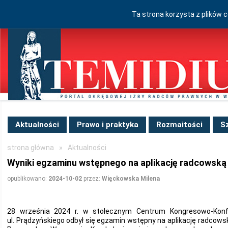
Ta strona korzysta z plików 
Aktualności
Prawo i praktyka
Rozmaitości
S
strona główna
»
Aktualności
Wyniki egzaminu wstępnego na aplikację radcowską
opublikowano:
2024-10-02
przez:
Więckowska Milena
28 września 2024 r. w stołecznym Centrum Kongresowo-Kon
ul. Prądzyńskiego odbył się egzamin wstępny na aplikację radcow