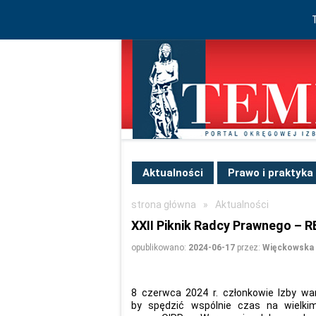
Aktualności
Prawo i praktyka
strona główna
»
Aktualności
XXII Piknik Radcy Prawnego – 
opublikowano:
2024-06-17
przez:
Więckowska 
8 czerwca 2024 r. członkowie Izby war
by spędzić wspólnie czas na wielki