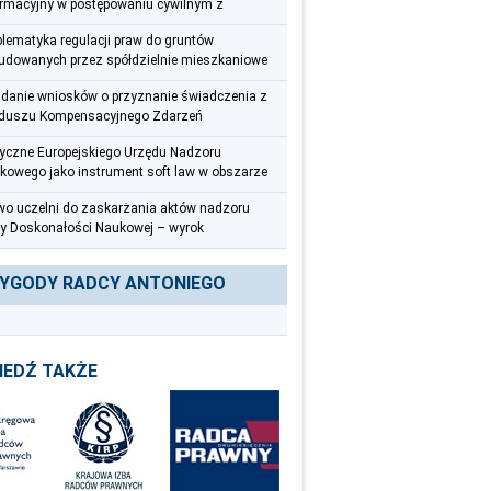
ormacyjny w postępowaniu cywilnym z
spektywy radcy prawnego
blematyka regulacji praw do gruntów
udowanych przez spółdzielnie mieszkaniowe
adanie wniosków o przyznanie świadczenia z
duszu Kompensacyjnego Zdarzeń
ycznych – uwagi praktyczne
yczne Europejskiego Urzędu Nadzoru
kowego jako instrument soft law w obszarze
eciwdziałania praniu pieniędzy i finansowaniu
wo uczelni do zaskarżania aktów nadzoru
roryzmu
y Doskonałości Naukowej – wyrok
zelnego Sądu Administracyjnego z 12
wca 2025 r. (III OSK 626/22)
YGODY RADCY ANTONIEGO
IEDŹ TAKŻE