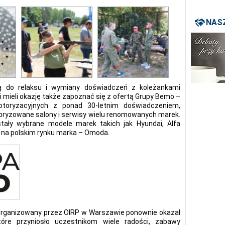
NASZ
zją do relaksu i wymiany doświadczeń z koleżankami
i mieli okazję także zapoznać się z ofertą Grupy Bemo –
otoryzacyjnych z ponad 30-letnim doświadczeniem,
toryzowane salony i serwisy wielu renomowanych marek.
tały wybrane modele marek takich jak Hyundai, Alfa
 na polskim rynku marka – Omoda.
organizowany przez OIRP w Warszawie ponownie okazał
óre przyniosło uczestnikom wiele radości, zabawy