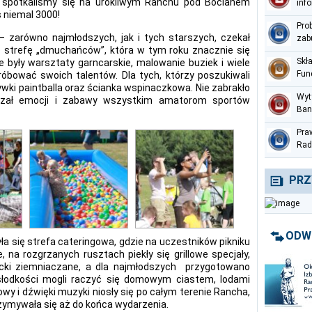
 spotkaliśmy się na urokliwym Ranchu pod Bocianem
inf
 niemal 3000!
per
Pro
 zarówno najmłodszych, jak i tych starszych, czekał
zab
no strefę „dmuchańców”, która w tym roku znacznie się
Skł
 były warsztaty garncarskie, malowanie buziek i wiele
Fun
róbować swoich talentów. Dla tych, którzy poszukiwali
Med
ywki paintballa oraz ścianka wspinaczkowa. Nie zabrakło
Wyt
rczał emocji i zabawy wszystkim amatorom sportów
Ban
prz
Pra
ter
Rad
Nac
czer
PRZ
ODW
 się strefa cateringowa, gdzie na uczestników pikniku
, na rozgrzanych rusztach piekły się grillowe specjały,
lacki ziemniaczane, a dla najmłodszych przygotowano
i słodkości mogli raczyć się domowym ciastem, lodami
 i dźwięki muzyki niosły się po całym terenie Rancha,
zymywała się aż do końca wydarzenia.