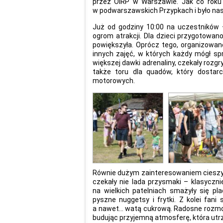
przez OIRP w Warszawie. Jak co roku
w podwarszawskich Przypkach i było nas
Już od godziny 10:00 na uczestników –
ogrom atrakcji. Dla dzieci przygotowa
powiększyła. Oprócz tego, organizowane
innych zajęć, w których każdy mógł sp
większej dawki adrenaliny, czekały rozgr
także toru dla quadów, który dosta
motorowych.
Równie dużym zainteresowaniem cieszyła
czekały nie lada przysmaki – klasycznie
na wielkich patelniach smażyły się p
pyszne nuggetsy i frytki. Z kolei fan
a nawet… watą cukrową. Radosne rozmowy
budując przyjemną atmosferę, która utr