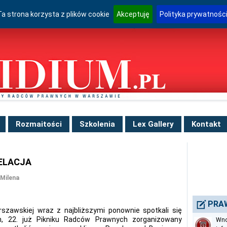
Ta strona korzysta z plików cookie
Akceptuję
Polityka prywatnośc
Rozmaitości
Szkolenia
Lex Gallery
Kontakt
RELACJA
Milena
PRA
szawskiej wraz z najbliższymi ponownie spotkali się
m, 22. już Pikniku Radców Prawnych zorganizowany
Wno