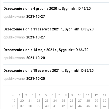
Orzeczenie z dnia 4 grudnia 2020 r., Sygn. akt: D 46/20
opublikowano:
2021-10-27
Orzeczenie z dnia 11 czerwca 2021 r., Sygn. akt: D 35/20
opublikowano:
2021-10-27
Orzeczenie z dnia 14 maja 2021 r., Sygn. akt: D 66 /20
opublikowano:
2021-10-20
Orzeczenie z dnia 18 czerwca 2021 r., Sygn. akt: D 59/20
opublikowano:
2021-10-20
«
1
2
3
4
5
6
7
8
9
10
11
12
13
19
20
21
22
23
24
25
26
27
28
29
30
36
37
38
39
40
41
42
43
44
45
46
47