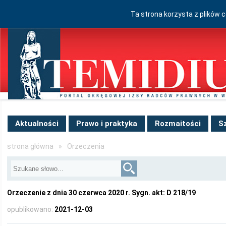
Ta strona korzysta z plików 
Aktualności
Prawo i praktyka
Rozmaitości
S
strona główna
»
Orzeczenia
Orzeczenie z dnia 30 czerwca 2020 r. Sygn. akt: D 218/19
opublikowano:
2021-12-03