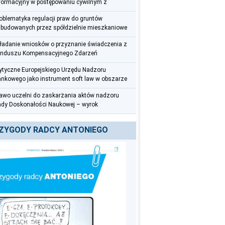
formacyjny w postępowaniu cywilnym z
rspektywy radcy prawnego
oblematyka regulacji praw do gruntów
budowanych przez spółdzielnie mieszkaniowe
ładanie wniosków o przyznanie świadczenia z
nduszu Kompensacyjnego Zdarzeń
dycznych – uwagi praktyczne
tyczne Europejskiego Urzędu Nadzoru
nkowego jako instrument soft law w obszarze
zeciwdziałania praniu pieniędzy i finansowaniu
awo uczelni do zaskarżania aktów nadzoru
rroryzmu
dy Doskonałości Naukowej – wyrok
czelnego Sądu Administracyjnego z 12
erwca 2025 r. (III OSK 626/22)
ZYGODY RADCY ANTONIEGO