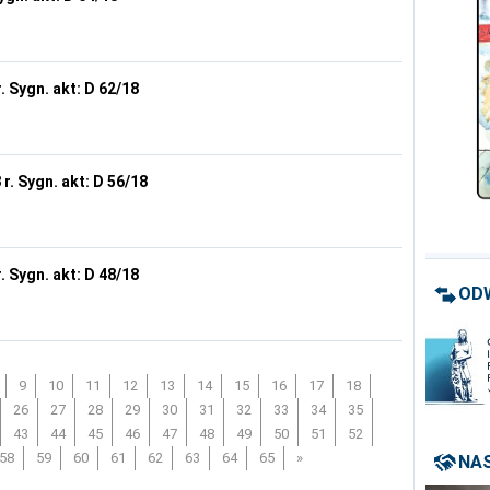
. Sygn. akt: D 62/18
r. Sygn. akt: D 56/18
. Sygn. akt: D 48/18
OD
9
10
11
12
13
14
15
16
17
18
26
27
28
29
30
31
32
33
34
35
43
44
45
46
47
48
49
50
51
52
58
59
60
61
62
63
64
65
»
NAS