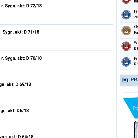
in
r. Sygn. akt: D 72/18
pe
Pr
za
Sk
. Sygn. akt: D 71/18
Fu
Me
Wy
Ba
pr
r. Sygn. akt: D 70/18
Pr
te
Ra
Na
cz
PR
gn. akt: D 69/18
ygn. akt: D6/18
ygn. akt: D 64/18