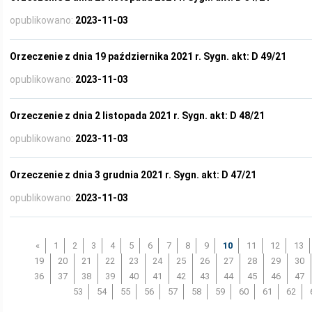
opublikowano:
2023-11-03
Orzeczenie z dnia 19 października 2021 r. Sygn. akt: D 49/21
opublikowano:
2023-11-03
Orzeczenie z dnia 2 listopada 2021 r. Sygn. akt: D 48/21
opublikowano:
2023-11-03
Orzeczenie z dnia 3 grudnia 2021 r. Sygn. akt: D 47/21
opublikowano:
2023-11-03
«
1
2
3
4
5
6
7
8
9
10
11
12
13
19
20
21
22
23
24
25
26
27
28
29
30
36
37
38
39
40
41
42
43
44
45
46
47
53
54
55
56
57
58
59
60
61
62