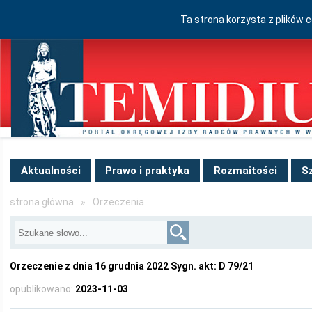
Ta strona korzysta z plików 
Aktualności
Prawo i praktyka
Rozmaitości
S
strona główna
»
Orzeczenia
Orzeczenie z dnia 16 grudnia 2022 Sygn. akt: D 79/21
opublikowano:
2023-11-03