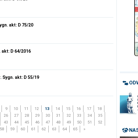
ygn. akt: D 75/20
. akt: D 64/2016
. Sygn. akt: D 55/19
OD
9
10
11
12
13
14
15
16
17
18
26
27
28
29
30
31
32
33
34
35
43
44
45
46
47
48
49
50
51
52
58
59
60
61
62
63
64
65
»
NAS