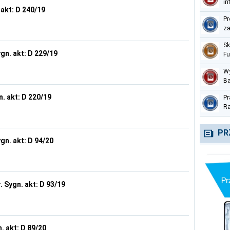
in
 akt: D 240/19
pe
Pr
za
Sk
gn. akt: D 229/19
Fu
Me
Wy
Ba
pr
n. akt: D 220/19
Pr
te
Ra
Na
cz
PR
gn. akt: D 94/20
. Sygn. akt: D 93/19
. akt: D 89/20