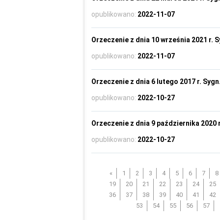
opublikowano:
2022-11-07
Orzeczenie z dnia 10 września 2021 r. S
opublikowano:
2022-11-07
Orzeczenie z dnia 6 lutego 2017 r. Sygn
opublikowano:
2022-10-27
Orzeczenie z dnia 9 października 2020 r
opublikowano:
2022-10-27
«
1
2
3
4
5
6
7
8
19
20
21
22
23
24
25
36
37
38
39
40
41
42
53
54
55
56
57