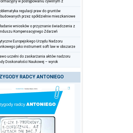
formacyjny w postępowaniu cywilnym z
rspektywy radcy prawnego
oblematyka regulacji praw do gruntów
budowanych przez spółdzielnie mieszkaniowe
ładanie wniosków o przyznanie świadczenia z
nduszu Kompensacyjnego Zdarzeń
dycznych – uwagi praktyczne
tyczne Europejskiego Urzędu Nadzoru
nkowego jako instrument soft law w obszarze
zeciwdziałania praniu pieniędzy i finansowaniu
awo uczelni do zaskarżania aktów nadzoru
rroryzmu
dy Doskonałości Naukowej – wyrok
czelnego Sądu Administracyjnego z 12
erwca 2025 r. (III OSK 626/22)
ZYGODY RADCY ANTONIEGO