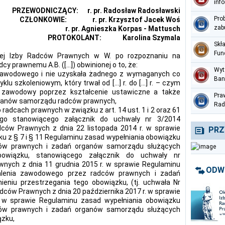
inf
PRZEWODNICZĄCY: r. pr. Radosław Radosławski
per
Pro
CZŁONKOWIE: r. pr. Krzysztof Jacek Woś
zab
r. pr. Agnieszka Korpas - Mattusch
PROTOKOLANT: Karolina Szymala
Skł
Fun
wej Izby Radców Prawnych w W. po rozpoznaniu na
Med
dcy prawnemu A.B. ([…]) obwinionej o to, że:
Wyt
 zawodowego i nie uzyskała żadnego z wymaganych co
Ban
lu szkoleniowym, który trwał od […] r. do […] r. – czym
prz
 zawodowy poprzez kształcenie ustawiczne a także
Pra
ter
rganów samorządu radców prawnych,
Rad
 o radcach prawnych w związku z art. 14 ust. 1 i 2 oraz 61
Nac
go stanowiącego załącznik do uchwały nr 3/2014
czer
ców Prawnych z dnia 22 listopada 2014 r. w sprawie
PRZ
u z § 7 i § 11 Regulaminu zasad wypełniania obowiązku
ów prawnych i zadań organów samorządu służących
bowiązku, stanowiącego załącznik do uchwały nr
nych z dnia 11 grudnia 2015 r. w sprawie Regulaminu
ODW
alenia zawodowego przez radców prawnych i zadań
niu przestrzegania tego obowiązku, (tj. uchwała Nr
ców Prawnych z dnia 20 października 2017 r. w sprawie
y w sprawie Regulaminu zasad wypełniania obowiązku
ów prawnych i zadań organów samorządu służących
ązku,