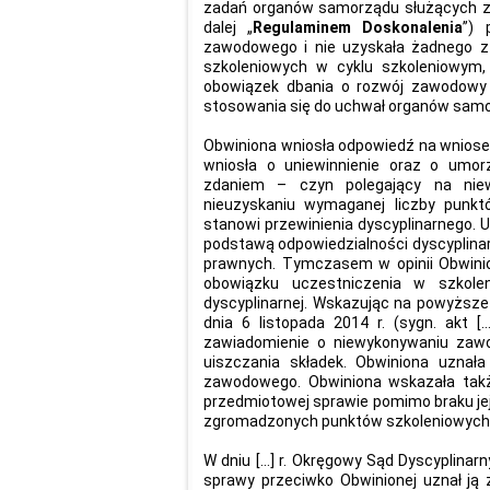
zadań organów samorządu służących z
dalej „
Regulaminem Doskonalenia
”) 
zawodowego i nie uzyskała żadnego z
szkoleniowych w cyklu szkoleniowym, k
obowiązek dbania o rozwój zawodowy 
stosowania się do uchwał organów sam
Obwiniona wniosła odpowiedź na wniosek 
wniosła o uniewinnienie oraz o umor
zdaniem – czyn polegający na niew
nieuzyskaniu wymaganej liczby punk
stanowi przewinienia dyscyplinarnego. 
podstawą odpowiedzialności dyscyplina
prawnych. Tymczasem w opinii Obwini
obowiązku uczestniczenia w szkole
dyscyplinarnej. Wskazując na powyższe
dnia 6 listopada 2014 r. (sygn. akt [
zawiadomienie o niewykonywaniu zawo
uiszczania składek. Obwiniona uznał
zawodowego. Obwiniona wskazała takż
przedmiotowej sprawie pomimo braku jej
zgromadzonych punktów szkoleniowych (
W dniu […] r. Okręgowy Sąd Dyscyplinarny
sprawy przeciwko Obwinionej uznał ją