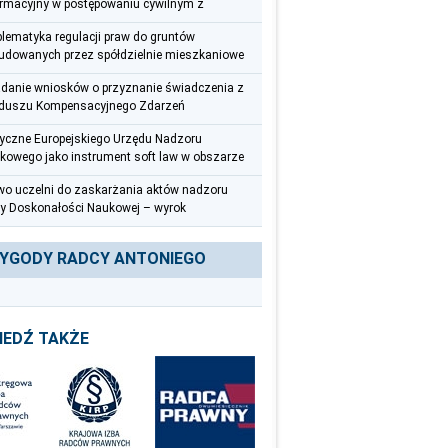
ormacyjny w postępowaniu cywilnym z
spektywy radcy prawnego
blematyka regulacji praw do gruntów
udowanych przez spółdzielnie mieszkaniowe
adanie wniosków o przyznanie świadczenia z
duszu Kompensacyjnego Zdarzeń
ycznych – uwagi praktyczne
yczne Europejskiego Urzędu Nadzoru
kowego jako instrument soft law w obszarze
eciwdziałania praniu pieniędzy i finansowaniu
wo uczelni do zaskarżania aktów nadzoru
roryzmu
y Doskonałości Naukowej – wyrok
zelnego Sądu Administracyjnego z 12
wca 2025 r. (III OSK 626/22)
YGODY RADCY ANTONIEGO
IEDŹ TAKŻE