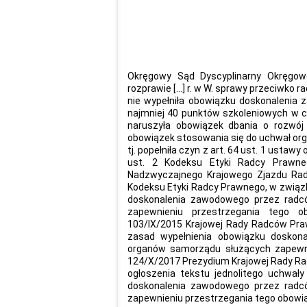
Okręgowy Sąd Dyscyplinarny Okręgo
rozprawie […] r. w W. sprawy przeciwko ra
nie wypełniła obowiązku doskonalenia
najmniej 40 punktów szkoleniowych w cyk
naruszyła obowiązek dbania o rozwój
obowiązek stosowania się do uchwał o
tj. popełniła czyn z art. 64 ust. 1 ustawy
ust. 2 Kodeksu Etyki Radcy Prawne
Nadzwyczajnego Krajowego Zjazdu Rad
Kodeksu Etyki Radcy Prawnego, w związk
doskonalenia zawodowego przez radc
zapewnieniu przestrzegania tego o
103/IX/2015 Krajowej Rady Radców Praw
zasad wypełnienia obowiązku doskon
organów samorządu służących zapewnie
124/X/2017 Prezydium Krajowej Rady Rad
ogłoszenia tekstu jednolitego uchwał
doskonalenia zawodowego przez radc
zapewnieniu przestrzegania tego obowi