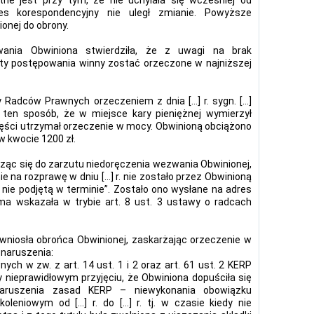
tne jest przy tym, że nie uchylała się wcześniej od
res korespondencyjny nie uległ zmianie. Powyższe
onej do obrony.
ania Obwiniona stwierdziła, że z uwagi na brak
ty postępowania winny zostać orzeczone w najniższej
y Radców Prawnych orzeczeniem z dnia […] r. sygn. […]
ten sposób, że w miejsce kary pieniężnej wymierzył
zęści utrzymał orzeczenie w mocy. Obwinioną obciążono
 kwocie 1200 zł.
ząc się do zarzutu niedoręczenia wezwania Obwinionej,
e na rozprawę w dniu […] r. nie zostało przez Obwinioną
 nie podjętą w terminie”. Zostało ono wysłane na adres
ma wskazała w trybie art. 8 ust. 3 ustawy o radcach
i wniosła obrońca Obwinionej, zaskarżając orzeczenie w
 naruszenia:
ych w zw. z art. 14 ust. 1 i 2 oraz art. 61 ust. 2 KERP
 nieprawidłowym przyjęciu, że Obwiniona dopuściła się
 naruszenia zasad KERP – niewykonania obowiązku
leniowym od […] r. do […] r. tj. w czasie kiedy nie