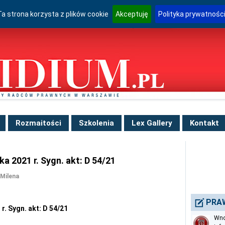
Ta strona korzysta z plików cookie
Akceptuję
Polityka prywatnośc
Rozmaitości
Szkolenia
Lex Gallery
Kontakt
ka 2021 r. Sygn. akt: D 54/21
Milena
PRA
r. Sygn. akt: D 54/21
Wno