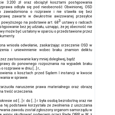
cie 3.200 zł oraz obciążył kosztami postępowania
ozprawa odbyła się pod nieobecność Obwinionej, OSD
wo zawiadomiona o rozprawie i nie stawiła się bez
zprawę zawarte w dwukrotnie awizowanej przesyłce
3
c powyższego na podstawie art. 68
ustawy o radcach
ępowanie bez jej udziału, uznając, że jej obecność nie
awy może być ustalony w oparciu o przedstawione przez
okumenty.
iona wniosła odwołanie, zaskarżając orzeczenie OSD w
zenia i uniewinnienie wobec braku znamion deliktu
rzez zastosowanie kary mniej dolegliwej, bądź
e sprawy do ponownego rozpoznania na wypadek braku
rozprawie w dniu […] r.,
owienia o kosztach przed Sądem I instancji w kwocie
owania w sprawie.
arzuciła naruszenie prawa materialnego oraz obrazę
a treść orzeczenia.
resie od […] r. do […] r. była osobą bezrobotną oraz nie
 tej podstawie korzystała ze zwolnienia z uiszczania
ywania zawodu został zgłoszony organom samorządu w
i te winny skutkować podjęciem przez Radę OIRP w W. z