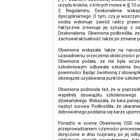
urzędu kroków, o których mowa w § 10 us
2 Regulaminu Doskonalenia wska
dyscyplinarnego. O tym, czy je wszczy
osoba wykonuje zawód radcy prawn
faktycznie zrównuje jej sytuację z 
Doskonalenia. Obwiniona podkreśliła, ż
zachował aktualność także po zmianie 
Obwiniona wskazała także na narus
uzasadnieniu orzeczenia okoliczności 
Obwiniona podała, że nie była wcześ
szkoleniowym odbywała szkolenia bez
powinności. Będąc zwolnioną z obowiązk
obowiązek uzyskiwania punktów szkoleni
Obwiniona podniosła też, że w poprzed
wypełniły obowiązku szkoleniowego 
dziekańskiego. Wskazała, że kara pienię
nazbyt surowa. Podkreśliła, że ukaran
dobrowolnego poddania się karze upomnie
Ponadto w ocenie Obwinionej OSD na
przeprowadzaniem czynności procesowych
doręczone w dniu rozprawy, po jej odby