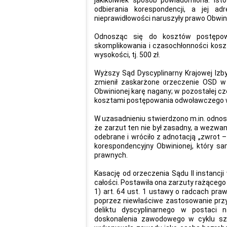
jakikolwiek sposób powiadomiona. Isto
odbierania korespondencji, a jej ad
nieprawidłowości naruszyły prawo Obwini
Odnosząc się do kosztów postępow
skomplikowania i czasochłonności kosz
wysokości, tj. 500 zł.
Wyższy Sąd Dyscyplinarny Krajowej Izb
zmienił zaskarżone orzeczenie OSD w 
Obwinionej karę nagany; w pozostałej c
kosztami postępowania odwoławczego w
W uzasadnieniu stwierdzono m.in. odnos
że zarzut ten nie był zasadny, a wezwani
odebrane i wróciło z adnotacją „zwrot –
korespondencyjny Obwinionej, który sa
prawnych.
Kasację od orzeczenia Sądu II instancj
całości. Postawiła ona zarzuty rażącego
1) art. 64 ust. 1 ustawy o radcach prawn
poprzez niewłaściwe zastosowanie przy
deliktu dyscyplinarnego w postaci
doskonalenia zawodowego w cyklu szko