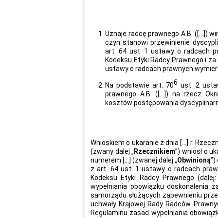
Uznaje radcę prawnego A.B. ([…]) w
czyn stanowi przewinienie dyscyp
art. 64 ust. 1 ustawy o radcach p
Kodeksu Etyki Radcy Prawnego i za cz
ustawy o radcach prawnych wymier
6
Na podstawie art. 70
ust. 2 usta
prawnego A.B. ([…]) na rzecz Ok
kosztów postępowania dyscyplinarne
Wnioskiem o ukaranie z dnia […] r. Rzec
(zwany dalej „
Rzecznikiem
”) wniósł o uk
numerem […] (zwanej dalej „
Obwinioną
”)
z art. 64 ust. 1 ustawy o radcach prawn
Kodeksu Etyki Radcy Prawnego (dalej:
wypełniania obowiązku doskonalenia 
samorządu służących zapewnieniu prze
uchwały Krajowej Rady Radców Prawnych
Regulaminu zasad wypełniania obowiąz