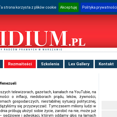
Ta strona korzysta z plików cookie
Akceptuję
Polityka prywatnośc
Rozmaitości
Szkolenia
Lex Gallery
Kontakt
Wenezueli
aszych telewizorach, gazetach, kanałach na YouTubie, na
ści o inflacji, niedoborach prądu, leków, żywności,
mach gospodarczych, niestabilnej sytuacji politycznej,
dążyliśmy się przyzwyczaić. Tymczasem miliony ludzi w
ia próbują ułożyć sobie życie, zarobić na nie, może już
y – sędziowie i adwokaci, którym oddamy głos na łamach