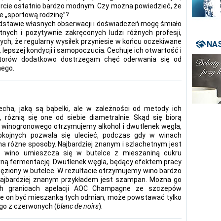
cie ostatnio bardzo modnym. Czy można powiedzieć, że
e „sportową rodzinę”?
odstawie własnych obserwacji i doświadczeń mogę śmiało
tnych i pozytywnie zakręconych ludzi różnych profesji,
ch, że regularny wysiłek przyniesie w końcu oczekiwane
NAS
 lepszej kondycji i samopoczucia. Cechuje ich otwartość i
orów dodatkowo dostrzegam chęć oderwania się od
nego.
cha, jaką są bąbelki, ale w zależności od metody ich
, różnią się one od siebie diametralnie. Skąd się biorą
 winogronowego otrzymujemy alkohol i dwutlenek węgla,
okojnych pozwala się ulecieć, podczas gdy w winach
na różne sposoby. Najbardziej znanym i szlachetnym jest
 wino umieszcza się w butelce z mieszaniną cukru
rną fermentację. Dwutlenek węgla, będący efektem pracy
ięziony w butelce. W rezultacie otrzymujemy wino bardzo
o najbardziej znanym przykładem jest szampan. Można go
ych granicach apelacji AOC Champagne ze szczepów
że on być mieszanką tych odmian, może powstawać tylko
ego z czerwonych (
blanc de noirs
).