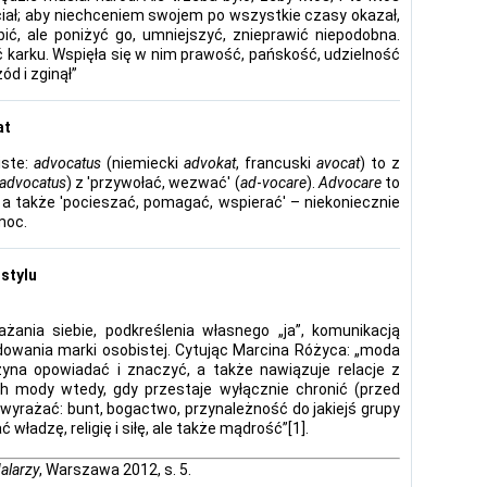
ciał; aby niechceniem swojem po wszystkie czasy okazał,
ić, ale poniżyć go, umniejszyć, znieprawić niepodobna.
lić karku. Wspięła się w nim prawość, pańskość, udzielność
ód i zginął”
at
iste:
advocatus
(niemiecki
advokat
, francuski
avocat
) to z
advocatus
) z 'przywołać, wezwać' (
ad
-
vocare
).
Advocare
to
 a także 'pocieszać, pomagać, wspierać' – niekoniecznie
moc.
stylu
ania siebie, podkreślenia własnego „ja”, komunikacją
owania marki osobistej. Cytując Marcina Różyca: „moda
yna opowiadać i znaczyć, a także nawiązuje relacje z
ech mody wtedy, gdy przestaje wyłącznie chronić (przed
wyrażać: bunt, bogactwo, przynależność do jakiejś grupy
władzę, religię i siłę, ale także mądrość”
[1]
.
alarzy
, Warszawa 2012, s. 5.