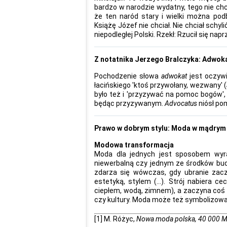
bardzo w narodzie wydatny, tego nie ch
że ten naród stary i wielki można podb
Książę Józef nie chciał. Nie chciał schy
niepodległej Polski. Rzekł: Rzucił się naprz
Z notatnika Jerzego Bralczyka: Adwok
Pochodzenie słowa
adwokat
jest oczyw
łacińskiego 'ktoś przywołany, wezwany' (
było też i 'przyzywać na pomoc bogów',
będąc przyzywanym.
Advocatus
niósł po
Prawo w dobrym stylu: Moda w mądrym 
Modowa transformacja
Moda dla jednych jest sposobem wyraż
niewerbalną czy jednym ze środków bud
zdarza się wówczas, gdy ubranie zacz
estetyką, stylem (…). Strój nabiera c
ciepłem, wodą, zimnem), a zaczyna coś 
czy kultury. Moda może też symbolizować 
[1]
M. Różyc,
Nowa moda polska, 40 000 M