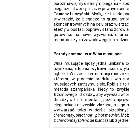
porozmawiajmy o samym bieganiu – spor
biegacze stworzyli dziś w pewnym sensi
Tomasz Łuczyński:
Myślę, że tak. Na p
stwierdzić, że biegacze to grupa ambi
skoncentrowanych na celu oraz wierzący
efekty w postaci poprawy stanu zdrowia,
gotowość na nowe wyzwania, u amat
monotonii życia zawodowego lub rodzin
Porady sommeliera: Wina musujące
Wina musujące łączy jedna unikalna ce
uzyskania, stopnia wytrawności i stylu
bąbelki? W czasie fermentacji moszczu
któremu w procesie produkcji win sp
musujących zatrzymuje się. Robi się to 
metoda szampańska, kiedy to zwykłe
trzcinowego i drożdży, aby wywołać wtó
drożdży w tej fermentacji, pozostaje uw
eleganckie i niezwykle złożone, a jeg
wytwarzać tylko w ściśle określon
chardonnay
,
pinot noir
i
pinot
meunier
. Mo
z
chardonnay
(
blanc de blancs
) lub z jedn