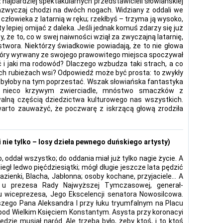
 najbardziej spektakularnych przedstawicieli słowiańskiej
zwyczaj chodzi na dwóch nogach. Widziany z oddali we
człowieka z latarnią w ręku; rzekłbyś – trzyma ją wysoko,
oty lepiej omijać z daleka. Jeśli jednak komuś zdarzy się już
y, że to, co w swej naiwności wziął za zwyczajną latarnię,
stwora. Niektórzy świadkowie powiadają, że to nie głowa
, który wyrwany ze swojego prawowitego miejsca spoczywał
ć i jaki ma rodowód? Dlaczego wzbudza taki strach, a co
ych rubieżach wsi? Odpowiedź może być prosta: to zwykły
 byłoby na tym poprzestać. Wszak słowiańska fantastyka
w nieco krzywym zwierciadle, mnóstwo smaczków z
rwalną częścią dziedzictwa kulturowego nas wszystkich.
rto zauważyć, że poczwarę z iskrzącą głową zrodziła
 nie tylko – losy dzieła pewnego duńskiego artysty)
 oddał wszystko; do oddania miał już tylko nagie życie. A
biegł ledwo pięćdziesiątki; mógł długie jeszcze lata pędzić
zienki, Blacha, Jabłonna; osoby kochane, przyjaciele… A
u prezesa Rady Najwyższej Tymczasowej, generał-
 wiceprezesa, Jego Ekscelencji senatora Nowosilcowa.
szego Pana Aleksandra I przy łuku tryumfalnym na Placu
pod Wielkim Księciem Konstantym. Asysta przy koronacyi
ędzie musiał naród. Ale trzeba było, żeby ktoś, i to ktoś