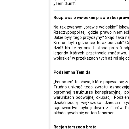
„Temidium”.
Rozprawa o wołoskim prawie i bezpraw
Na tak zwanym „prawie wołoskim” lokow
Rzeczypospolitej, gdzie prawo niemieck
Jakie były tego przyczyny? Skąd taka na
Kim oni byli i gdzie się teraz podziali
dziś? Na te pytania historia potrafi o
legendy, których przetrwało mnóstwo.
wołoskie” w przekazach tych aż roi się o
Podziemna Temida
„Fenomen” to słowo, które pojawia się
Trudno uniknąć tego zwrotu, oznaczając
ogromnej strukturze konspiracyjnej, 
warunkach podwójnej okupacji. Podzie
działalnością większość dziedzin ż
sądownictwo było jednym z filarów 
składających się na ten fenomen.
Racje starszego brata