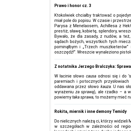
Prawo i honor cz. 3
Ktokolwiek chciałby traktować o pojedy
miał pole do popisu. W czasie i przest
Parysa z Menelaosem, Achillesa z Hek
prestiż, sławę, kobietę, splendory, wresz
Bywało, że dla zasady, z nudów, a też
sądach bożych, wszystkich tych mieczac
pominąłbym i „Trzech muszkieterów” i
oszczędź!”. Wreszcie wynaleziono pisto
Z notatnika Jerzego Bralczyka: Sprawa
W łacinie słowo
causa
odnosi się i do 's
paremiach i potocznych przysłowiach
oddawana przez słowo
kauza
. U nas s
wyrażeniu
za
sprawą
), ale rzadko – a 
powiemy
taka
sprawa
, to możemy mieć na
Rokita, miernik i inne demony Temidy
Do nielicznych należą ci, którzy widzieli 
w szczegółach w zależności od regi