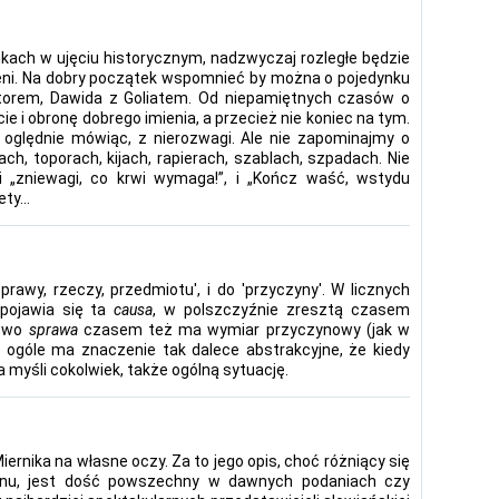
nkach w ujęciu historycznym, nadzwyczaj rozległe będzie
rzeni. Na dobry początek wspomnieć by można o pojedynku
torem, Dawida z Goliatem. Od niepamiętnych czasów o
cie i obronę dobrego imienia, a przecież nie koniec na tym.
, oględnie mówiąc, z nierozwagi. Ale nie zapominajmy o
h, toporach, kijach, rapierach, szablach, szpadach. Nie
 „zniewagi, co krwi wymaga!”, i „Kończ waść, wstydu
lety…
prawy, rzeczy, przedmiotu', i do 'przyczyny'. W licznych
 pojawia się ta
causa
, w polszczyźnie zresztą czasem
łowo
sprawa
czasem też ma wymiar przyczynowy (jak w
w ogóle ma znaczenie tak dalece abstrakcyjne, że kiedy
 myśli cokolwiek, także ogólną sytuację.
Miernika na własne oczy. Za to jego opis, choć różniący się
onu, jest dość powszechny w dawnych podaniach czy