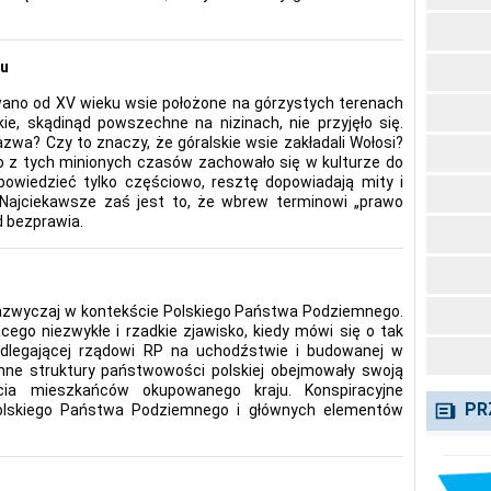
iu
ano od XV wieku wsie położone na górzystych terenach
ie, skądinąd powszechne na nizinach, nie przyjęło się.
zwa? Czy to znaczy, że góralskie wsie zakładali Wołosi?
? Co z tych minionych czasów zachowało się w kulturze do
dpowiedzieć tylko częściowo, resztę dopowiadają mity i
 Najciekawsze zaś jest to, że wbrew terminowi „prawo
d bezprawia.
 zazwyczaj w kontekście Polskiego Państwa Podziemnego.
ego niezwykłe i rzadkie zjawisko, kiedy mówi się o tak
podlegającej rządowi RP na uchodźstwie i budowanej w
mne struktury państwowości polskiej obejmowały swoją
ycia mieszkańców okupowanego kraju. Konspiracyjne
PR
Polskiego Państwa Podziemnego i głównych elementów