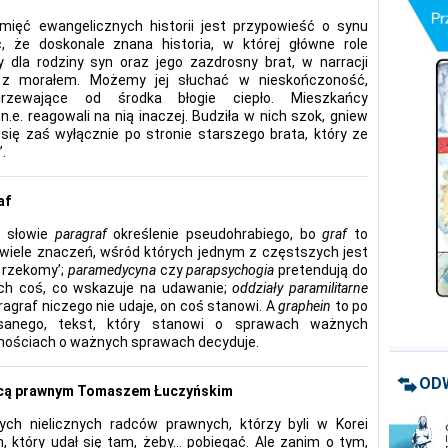
mięć ewangelicznych historii jest przypowieść o synu
 że doskonale znana historia, w której główne role
y dla rodziny syn oraz jego zazdrosny brat, w narracji
ni z morałem. Możemy jej słuchać w nieskończoność,
zewające od środka błogie ciepło. Mieszkańcy
e. reagowali na nią inaczej. Budziła w nich szok, gniew
 się zaś wyłącznie po stronie starszego brata, który ze
.
af
w słowie
paragraf
określenie pseudohrabiego, bo
graf
to
wiele znaczeń, wśród których jednym z częstszych jest
 rzekomy’;
paramedycyna
czy
parapsychogia
pretendują do
ach coś, co wskazuje na udawanie;
oddziały
paramilitarne
agraf niczego nie udaje, on coś stanowi. A
graphein
to po
sanego, tekst, który stanowi o sprawach ważnych
nościach o ważnych sprawach decyduje.
OD
radcą prawnym Tomaszem Łuczyńskim
ych nielicznych radców prawnych, którzy byli w Korei
, który udał się tam, żeby… pobiegać. Ale zanim o tym,