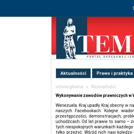
Aktualności
Prawo i praktyka
strona główna
»
Rozmaitości
Wykonywanie zawodów prawniczych w 
Wenezuela. Kraj upadły. Kraj obecny w n
naszych Facebookach. Kolejne wiadomo
przestępczości, demonstracjach, proble
uchodźcach. Od lat prawie to samo – z
tych niespokojnych warunkach każdego dn
tylko przeżyć. Wśród nich nasi koledz