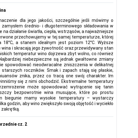
ina
czenie dla jego jakości, szczególnie jeśli mówimy o
z zamysłem średnio- i długoterminowego składowania w
 na działanie światła, ciepła, wstrząsów, a najważniejsze
zerwone przechowujemy w tej samej temperaturze, której
 a 18°C, a stanem idealnym jest poziom 12°C. Wyższe
ę wina i skracają jego żywotność oraz przewidywany stan
 niskich temperatur wino dojrzewa zbyt wolno, co również
Najbardziej niebezpieczne są jednak gwałtowne zmiany
ie spowodować nieodwracalne zniszczenia w delikatnej
 starszych roczników. Smak i zapach stają się płaskie,
iuansów znika, przez co tracą one swój charakter. Im
owinniśmy się z nimi obchodzić. Ekstremalne temperatury
rzemrożenie może spowodować wytrącenie się tanin
zczy bezpowrotnie wina musujące, które po prostu
im biegunie mamy wysokie temperatury – wystarczy
ka godzin, aby wino zwiększyło swoją objętość i wyciekło
 zakrętką.
przednie cz. 2