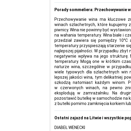
Porady sommeliera: Przechowywanie w
Przechowywanie wina ma kluczowe zna
winach szlachetnych, które kupujemy 
piwnicy. Wina nie powinny być wystawione
na wahania temperatury. Wina białe i c
przedział zawiera się pomiędzy 10°C
temperatury przyspieszają starzenie si
najlepszej pijalności. W przypadku zbyt
negatywnie wpływa na jego strukturę. 
temperatury. Mogą one w krótkim czas
naturze wina, szczególnie w przypadku
wiele typowych dla szlachetnych win n
lepszej jakości wina, tym delikatniej p
szkodzą natomiast każdym winom. P
w czerwonych winach, na pewno znis
eksplodują w zamrażalniku. Na drug
pozostawić butelkę w samochodzie na kil
z butelki pomimo zamknięcia korkiem lub
Ostatni zajazd na Litwie i wszystkie po
DIABEŁ WENECKI