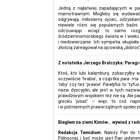
Jedną z najłatwiej zapadających w pa
marnotrawnym. Mogłoby się wydawać,
odgrywają: miłosierny ojciec, odzyskan
niewiele różni się popularnych baś
odczuwając wciąż to samo rozgr
śródziemnomorskiego świata w I wieku n.
i niedowierzanie. Ich sympatia skupiała
złością zareagował na ojcowską „dobroć”
Z notatnika Jerzego Bralczyka: Paragr
Ktoś, kto lubi kalambury, zobaczyłby 
oczywiście ‘hrabia’, a cząstka
para
- ma 
‘niby’ czy też ‘prawie’.
Paratyfus
to ‘tyfus
nazw dyscyplin, ale jest w tych nazw
prawdziwym wojskiem też nie są. Ale par
grecku ‘pisać’ – więc to coś napi
i w piśmiennych praworządnych społecz
Biegłem na ziemi Kimów... wywiad z 
Redakcja Temidium:
Należy Pan do t
Północnej, i być może jest Pan jedynym