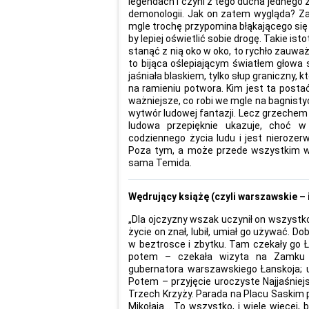
legendach i czyni z tego ducha jednego z
demonologii. Jak on zatem wygląda? Za
mgle trochę przypomina błąkającego się 
by lepiej oświetlić sobie drogę. Takie ist
stanąć z nią oko w oko, to rychło zauważ
to bijąca oślepiającym światłem głowa 
jaśniała blaskiem, tylko słup graniczny
na ramieniu potwora. Kim jest ta posta
ważniejsze, co robi we mgle na bagnist
wytwór ludowej fantazji. Lecz grzechem
ludowa przepięknie ukazuje, choć 
codziennego życia ludu i jest nieroze
Poza tym, a może przede wszystkim wa
sama Temida.
Wędrujący książę (czyli warszawskie – i
„Dla ojczyzny wszak uczynił on wszystko,
życie on znał, lubił, umiał go używać. Do
w beztrosce i zbytku. Tam czekały go Ła
potem – czekała wizyta na Zamku 
gubernatora warszawskiego Łanskoja; u
Potem – przyjęcie uroczyste Najjaśniej
Trzech Krzyży. Parada na Placu Saskim 
Mikołaja… To wszystko, i wiele więcej, b