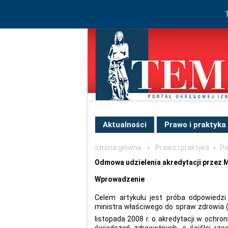
Aktualności
Prawo i praktyka
strona główna
»
Prawo i praktyka
»
Po
Odmowa udzielenia akredytacji przez 
Wprowadzenie
Celem artykułu jest próba odpowiedzi
ministra właściwego do spraw zdrowia (da
listopada 2008 r. o akredytacji w ochron
świadczeń zdrowotnych, a ściślej rz