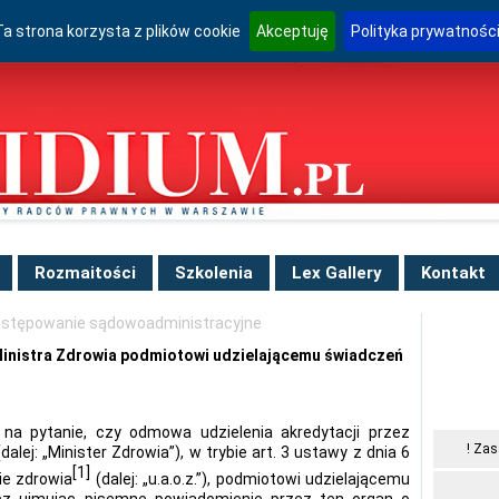
Ta strona korzysta z plików cookie
Akceptuję
Polityka prywatnośc
Rozmaitości
Szkolenia
Lex Gallery
Kontakt
stępowanie sądowoadministracyjne
Ministra Zdrowia podmiotowi udzielającemu świadczeń
 na pytanie, czy odmowa udzielenia akredytacji przez
! Zas
lej: „Minister Zdrowia”), w trybie art. 3 ustawy z dnia 6
[1]
ie zdrowia
(dalej: „u.a.o.z.”), podmiotowi udzielającemu
ecz ujmując pisemne powiadomienie przez ten organ o