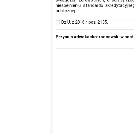
niespełnieniu standardu akredytacyjne
publicznej.
[1]
Dz.U. z 2016 r. poz. 2135.
Przymus adwokacko-radcowski w post