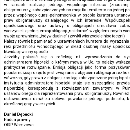
w ramach realizacji jednego wspólnego interesu (znacznej 
obligatariuszy, zabezpieczonych na majątku emitenta na jednej poz
przez wspólnego quasi-pełnomocnika w osobie kuratora ustanow
praw obligatariuszy działającego w ich interesie. Współuzupe
upadłościowego oraz ustawy o obligacjach umożliwia zabez
wierzycieli z jednej emisji obligacji „solidarnie” względem innych wie
swoje uprawnienia „indywidualnie” (zwykli wierzyciele hipoteczni).
Należy również pamiętać o uprawnieniach kuratora do wyrażania
ręki przedmiotu wchodzącego w skład osobnej masy upadłości 
likwidacji w inny sposób.
Jeżeliby pokusić się o refleksję nt. wprowadzenia do sy
administratora hipoteki, o którym mowa w Uo, to należy wskazać
praktyczne rozwiązanie. Emisja obligacji jako forma pozyskiwan
popularnością i często jest związana z objęciem obligacji przez li
wówczas, gdy prawa z obligacji zostają zabezpieczone jedną hipotek
instytucja administratora hipoteki staje się szczególnie przyd
najbardziej korespondują z rozwiązaniami zawartymi w Pui
ustanowionego dla reprezentowania praw obligatariuszy. Również
ustawodawca uznał za celowe powołanie jednego podmiotu, kt
określonej grupy wierzycieli.
Daniel Dębecki
Radca prawny
OIRP Warszawa