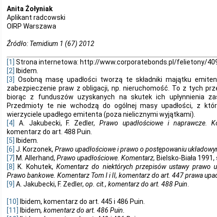
Anita Żołyniak
Aplikant radcowski
OIRP Warszawa
Źródło: Temidium 1 (67) 2012
[1]
Strona internetowa: http://www.corporatebonds.pl/felietony/40
[2]
Ibidem.
[3]
Osobną masę upadłości tworzą te składniki majątku emiten
zabezpieczenie praw z obligacji, np. nieruchomość. To z tych prz
biorąc z funduszów uzyskanych na skutek ich upłynnienia zasp
Przedmioty te nie wchodzą do ogólnej masy upadłości, z które
wierzyciele upadłego emitenta (poza nielicznymi wyjątkami).
[4]
A. Jakubecki, F. Zedler,
Prawo upadłościowe i naprawcze. K
komentarz do art. 488 Puin.
[5]
Ibidem.
[6]
J. Korzonek,
Prawo upadłościowe i prawo o postępowaniu układow
[7]
M. Allerhand,
Prawo upadłościowe. Komentarz,
Bielsko-Biała 1991, 
[8]
K. Kohutek,
Komentarz do niektórych przepisów ustawy prawo 
Prawo bankowe. Komentarz Tom I i II, komentarz do art. 447 prawa up
[9]
A. Jakubecki, F. Zedler,
op. cit., komentarz do art. 488 Puin
.
[10]
Ibidem, komentarz do art. 445 i 486 Puin.
[11]
Ibidem
, komentarz do art. 486 Puin.