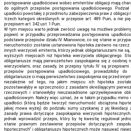
postępowanie upadłościowe wobec emitentów obligacji mają char
do ogólnych przepisów postępowania upadłościowego. Podział
upadłości powstałej z przedmiotu zabezpieczenia praw z obligacji
trzech kategorii określonych w przepisie art. 489 Puin, a nie pi
przepisem art. 342 ust. 1 Puin.
W tym miejscu warto jednak zwrócić uwagę na możliwe problemy
pojawić w przypadku przeprowadzania postępowania upadłościo
podstawie przepisów działu IV. Mianowicie, co się stanie w przypad
nieruchomości zostanie ustanowiona hipoteka zarówno na rzecz ob
innych wierzycieli emitenta, którzy jednak obligatariuszami nie są,
wyższych miejscach niż hipoteka wierzyciela obligacyjnego. S
obligatariusze mają pierwszeństwo zaspokajania się z osobnej 
wierzycielami, oraz zasady, że przepisy tytułu IV są przepisami
przepisów postępowania upadłościowego, prowadziłoby do 
obligatariusze ci mają pierwszeństwo zaspokojenia się przed inny
niezależnie od tego, na jakim miejscu ich hipoteka została
pozostawałyby w sprzeczności z zasadami określającymi pierws
rzeczowych i stanowiłyby nieuzasadnione uprzywilejowanie obl
upadłościowym. Należy więc uznać, że w takim przypadku mimo
upadłości (którą będzie tworzyć nieruchomość obciążona hipotek
jakiej mowa wyżej) do podziału sumy uzyskanej z jej likwidacji
zasady prawa dotyczące zaspokajania wierzycieli hipotecznych
jednak wprowadzić przepis, który by tę kwestię regulował jed
stanie prawnym zestawienie przepisów dotyczących zaspokaja
hipotecznych” i obligatariuszy hipotecznych może nasuwać nieje