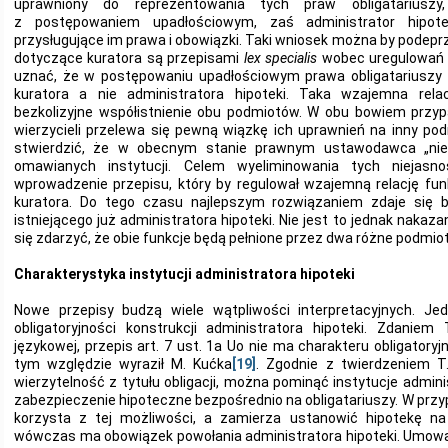
uprawniony do reprezentowania tych praw obligatariuszy
z postępowaniem upadłościowym, zaś administrator hipote
przysługujące im prawa i obowiązki. Taki wniosek można by podep
dotyczące kuratora są przepisami
lex specialis
wobec uregulowań U
uznać, że w postępowaniu upadłościowym prawa obligatariuszy
kuratora a nie administratora hipoteki. Taka wzajemna rela
bezkolizyjne współistnienie obu podmiotów. W obu bowiem przy
wierzycieli przelewa się pewną wiązkę ich uprawnień na inny pod
stwierdzić, że w obecnym stanie prawnym ustawodawca „nie
omawianych instytucji. Celem wyeliminowania tych niejasno
wprowadzenie przepisu, który by regulował wzajemną relację funkc
kuratora. Do tego czasu najlepszym rozwiązaniem zdaje się 
istniejącego już administratora hipoteki. Nie jest to jednak nak
się zdarzyć, że obie funkcje będą pełnione przez dwa różne podmiot
Charakterystyka instytucji administratora hipoteki
Nowe przepisy budzą wiele wątpliwości interpretacyjnych. Je
obligatoryjności konstrukcji administratora hipoteki. Zdanie
językowej, przepis art. 7 ust. 1a Uo nie ma charakteru obligatoryj
tym względzie wyraził M. Kućka
[19]
. Zgodnie z twierdzeniem T
wierzytelność z tytułu obligacji, można pominąć instytucje admini
zabezpieczenie hipoteczne bezpośrednio na obligatariuszy. W przy
korzysta z tej możliwości, a zamierza ustanowić hipotekę na 
wówczas ma obowiązek powołania administratora hipoteki. Umow