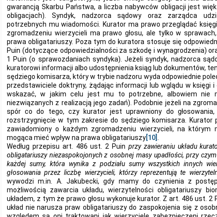
gwarancją Skarbu Państwa, a liczba nabywców obligacji jest więk
obligacjach). Syndyk, nadzorca sądowy oraz zarządca udzie
potrzebnych mu wiadomości. Kurator ma prawo przeglądać księgi
zgromadzeniu wierzycieli ma prawo głosu, ale tylko w sprawac
prawa obligatariuszy. Poza tym do kuratora stosuje się odpowiednio
Puin (dotyczące odpowiedzialności za szkodę i wynagrodzenia) oraz
1 Puin (o sprawozdaniach syndyka). Jeżeli syndyk, nadzorca są
kuratorowi informacji albo udostępnienia ksiąg lub dokumentów, te
sędziego komisarza, który w trybie nadzoru wyda odpowiednie polec
przedstawiciele doktryny, żądając informacji lub wglądu w księgi 
wskazać, w jakim celu jest mu to potrzebne, albowiem nie 
niezwiązanych z realizacją jego zadań). Podobnie jeżeli na zgrom
spór co do tego, czy kurator jest uprawniony do głosowania,
rozstrzygnięcie w tym zakresie do sędziego komisarza. Kurator 
zawiadomiony o każdym zgromadzeniu wierzycieli, na którym 
mogąca mieć wpływ na prawa obligatariuszy
[10]
.
Według przepisu art. 486 ust. 2 Puin
przy zawieraniu układu kurat
obligatariuszy niezaspokojonych z osobnej masy upadłości, przy czym
każdej sumy, która wynika z podziału sumy wszystkich innych wier
głosowania przez liczbę wierzycieli, którzy reprezentują te wierzytel
wywodzi m.in. A. Jakubecki, gdy mamy do czynienia z post
możliwością zawarcia układu, wierzytelności obligatariuszy bi
układem, z tym że prawo głosu wykonuje kurator. Z art. 486 ust. 2 
układ nie narusza praw obligatariuszy do zaspokojenia się z oso
względem są oni traktowani jak wierzyciele zabezpieczeni rze