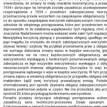
stwierdzenie, że zmiany te miały charakter kosmetyczny, a prze
1934 r. dotyczące tej tematyki zostały zasadniczo przekopiowan
rozporządzenia z 1934 r. przedmiot zabezpieczenia tworz
przeznaczoną przede wszystkim na zaspokojenie obligatariuszy. 
co do sposobu zaspokajania wierzycieli zabezpieczonych rzeczow
odnośnie do odrębnego postępowania, które jest przedmiotem nin
doprowadziło to do osłabienia wyjątkowości tych regulacji, choć 
znaczenia. Nadal bowiem można wskazać wiele zalet tych regulacji
Niewątpliwą korzyścią płynącą z posiadania obligacji upadłego 
jego majątku (w stosunku do innych zabezpieczonych wierzytelno
zbywać łatwiej i szybciej. Na przykład przeniesienie praw z oblig
nie wymaga dokonania zmiany wpisu w księdze wieczystej, gdyż
ustanowiona nie na rzecz każdoczesnych obligatariuszy, a
wierzytelności wynikającej z konkretnych ponumerowanych obliga
zabezpiecza
ex lege
wszystkie wierzytelności wynikające z obli
nieoznaczonych imiennie obligatariuszy. Oszczędza to więc k
postępowania sądowego o wpis w księdze wieczystej. W tym przyp
zmiana zapisu w ewidencji obligatariuszy (w przypadku obligacji 
maklerskim bądź innej instytucji prowadzącej emisję. Podob
sformalizowany jest sposób zbywania obligacji zabezpieczonych 
danemu podmiotowi jedynie w części. Nie ma przeszkód, aby prze
spośród 20, które przysługują konkretnemu wierzycielowi.
Ponadto przepisy dotyczące odrębnego postępowania wobec
zasadniczy sens techniczno-procesowy. Dzięki opisanym
funkcjonowanie w ramach postępowania upadłościowego wielu wierzy