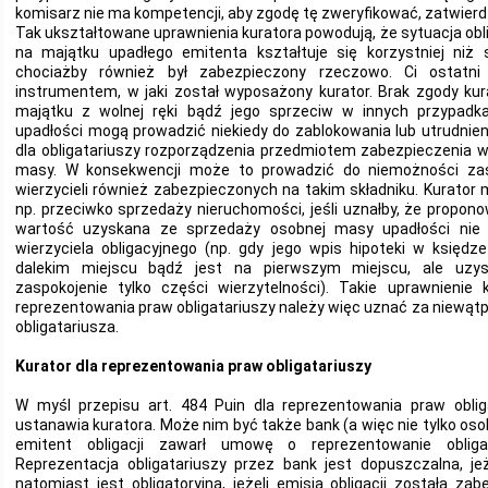
komisarz nie ma kompetencji, aby zgodę tę zweryfikować, zatwierd
Tak ukształtowane uprawnienia kuratora powodują, że sytuacja ob
na majątku upadłego emitenta kształtuje się korzystniej niż s
chociażby również był zabezpieczony rzeczowo. Ci ostatni
instrumentem, w jaki został wyposażony kurator. Brak zgody kur
majątku z wolnej ręki bądź jego sprzeciw w innych przypadka
upadłości mogą prowadzić niekiedy do zablokowania lub utrudnie
dla obligatariuszy rozporządzenia przedmiotem zabezpieczenia
masy. W konsekwencji może to prowadzić do niemożności zasp
wierzycieli również zabezpieczonych na takim składniku. Kurato
np. przeciwko sprzedaży nieruchomości, jeśli uznałby, że propono
wartość uzyskana ze sprzedaży osobnej masy upadłości nie 
wierzyciela obligacyjnego (np. gdy jego wpis hipoteki w księdz
dalekim miejscu bądź jest na pierwszym miejscu, ale uzy
zaspokojenie tylko części wierzytelności). Takie uprawnienie
reprezentowania praw obligatariuszy należy więc uznać za niewątpli
obligatariusza.
Kurator dla reprezentowania praw obligatariuszy
W myśl przepisu art. 484 Puin dla reprezentowania praw oblig
ustanawia kuratora. Może nim być także bank (a więc nie tylko oso
emitent obligacji zawarł umowę o reprezentowanie obliga
Reprezentacja obligatariuszy przez bank jest dopuszczalna, jeż
natomiast jest obligatoryjna, jeżeli emisja obligacji została z