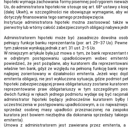
hipoteki wymaga zachowania formy pisemnej pod rygorem nieważnoś
Uo, do administratora hipoteki nie stosuje się art. 68² ustawy o ks
(dalej: Ukwh), w szczególności nie obowiązuje wymaganie, aby wi
dotyczyły finansowania tego samego przedsięwzięcia.
Instytucje administratora hipoteki można zastosować także 
pierwotny lub wtórny całość zabezpieczonych obligacji nabywa jed
Administratorem hipoteki może być zasadniczo dowolna oso
pełniący funkcje banku reprezentanta (por. art. 29–37 Uo). Pew
tym zakresie wynikają jednak z art. 31 ust. 2–5 Uo.
W niniejszym artykule była już mowa o tym, że bank reprezentan
w odrębnym postępowaniu upadłościowym wobec emitentów
powiedzieć, że jest pożądane, aby kuratorem dla reprezentowani
właśnie ten bank, gdyż ze względu na pełnioną funkcję bank repre
najlepiej zorientowany w działalności emitenta. Jeżeli więc doj
emitenta obligacji, nie jest wykluczona sytuacja, gdzie podmiot pe
hipoteki zabezpieczającej prawa obligatariuszy zostanie kuratore
reprezentowanie praw obligatariuszy w tym szczególnym post
dwóch funkcji w rękach jednego podmiotu wydaje się być racjonaln
administrator hipoteki będący jednocześnie kuratorem byłby
uczestniczenia w postępowaniu upadłościowym, a co najważniejsz
sprzedaż osobnej masy upadłości przeznaczonej na zaspokoje
kuratora jest bowiem niezbędna dla dokonania sprzedaży takiego
emitenta).
Umowa z administratorem jest zawierana przez emitenta, a 