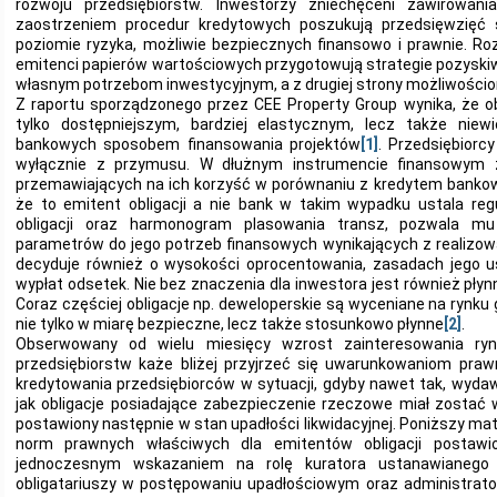
rozwoju przedsiębiorstw. Inwestorzy zniechęceni zawirowani
zaostrzeniem procedur kredytowych poszukują przedsięwzięć 
poziomie ryzyka, możliwie bezpiecznych finansowo i prawnie. R
emitenci papierów wartościowych przygotowują strategie pozyski
własnym potrzebom inwestycyjnym, a z drugiej strony możliwości
Z raportu sporządzonego przez CEE Property Group wynika, że obe
tylko dostępniejszym, bardziej elastycznym, lecz także nie
bankowych sposobem finansowania projektów
[1]
. Przedsiębiorcy
wyłącznie z przymusu. W dłużnym instrumencie finansowym
przemawiających na ich korzyść w porównaniu z kredytem bankow
że to emitent obligacji a nie bank w takim wypadku ustala regu
obligacji oraz harmonogram plasowania transz, pozwala m
parametrów do jego potrzeb finansowych wynikających z realizow
decyduje również o wysokości oprocentowania, zasadach jego us
wypłat odsetek. Nie bez znaczenia dla inwestora jest również pły
Coraz częściej obligacje np. deweloperskie są wyceniane na rynku
nie tylko w miarę bezpieczne, lecz także stosunkowo płynne
[2]
.
Obserwowany od wielu miesięcy wzrost zainteresowania rynk
przedsiębiorstw każe bliżej przyjrzeć się uwarunkowaniom pr
kredytowania przedsiębiorców w sytuacji, gdyby nawet tak, wydaw
jak obligacje posiadające zabezpieczenie rzeczowe miał zosta
postawiony następnie w stan upadłości likwidacyjnej. Poniższy ma
norm prawnych właściwych dla emitentów obligacji postaw
jednoczesnym wskazaniem na rolę kuratora ustanawianego 
obligatariuszy w postępowaniu upadłościowym oraz administrator