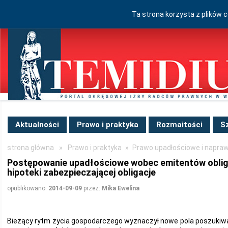
Ta strona korzysta z plików 
Aktualności
Prawo i praktyka
Rozmaitości
S
strona główna
»
Prawo i praktyka
»
Prawo upadłościowe i napra
Postępowanie upadłościowe wobec emitentów obliga
hipoteki zabezpieczającej obligacje
opublikowano:
2014-09-09
przez:
Mika Ewelina
Bieżący rytm życia gospodarczego wyznaczył nowe pola poszukiwa