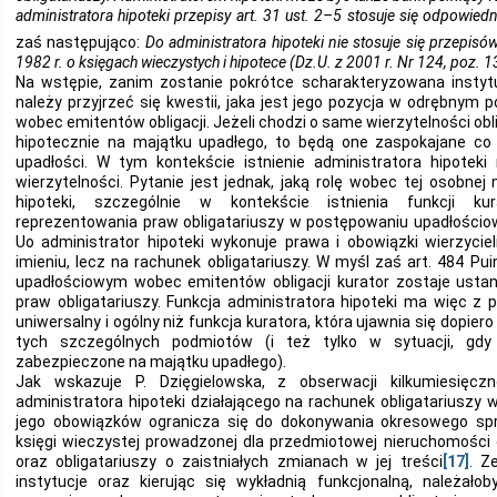
administratora hipoteki przepisy art. 31 ust. 2–5 stosuje się odpowied
zaś następująco:
Do administratora hipoteki nie stosuje się przepisów
1982 r. o księgach wieczystych i hipotece (Dz.U. z 2001 r. Nr 124, poz. 
Na wstępie, zanim zostanie pokrótce scharakteryzowana instytuc
należy przyjrzeć się kwestii, jaka jest jego pozycja w odrębny
wobec emitentów obligacji. Jeżeli chodzi o same wierzytelności o
hipotecznie na majątku upadłego, to będą one zaspokajane c
upadłości. W tym kontekście istnienie administratora hipotek
wierzytelności. Pytanie jest jednak, jaką rolę wobec tej osobne
hipoteki, szczególnie w kontekście istnienia funkcji ku
reprezentowania praw obligatariuszy w postępowaniu upadłościow
Uo administrator hipoteki wykonuje prawa i obowiązki wierzyci
imieniu, lecz na rachunek obligatariuszy. W myśl zaś art. 484 
upadłościowym wobec emitentów obligacji kurator zostaje usta
praw obligatariuszy. Funkcja administratora hipoteki ma więc z 
uniwersalny i ogólny niż funkcja kuratora, która ujawnia się dopier
tych szczególnych podmiotów (i też tylko w sytuacji, gdy 
zabezpieczone na majątku upadłego).
Jak wskazuje P. Dzięgielowska, z obserwacji kilkumiesięczn
administratora hipoteki działającego na rachunek obligatariuszy 
jego obowiązków ogranicza się do dokonywania okresowego sp
księgi wieczystej prowadzonej dla przedmiotowej nieruchomości
oraz obligatariuszy o zaistniałych zmianach w jej treści
[17]
. Z
instytucje oraz kierując się wykładnią funkcjonalną, należało