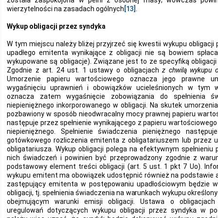
została zaspokojona w pełni z osobnej masy; wówczas powin
wierzytelności na zasadach ogólnych
[13]
.
Wykup obligacji przez syndyka
W tym miejscu należy bliżej przyjrzeć się kwestii wykupu obligacj
upadłego emitenta wynikające z obligacji nie są bowiem spłaca
wykupowane są obligacje). Związane jest to ze specyfiką obligacj
Zgodnie z art. 24 ust. 1 ustawy o obligacjach
z chwilą wykupu o
Umorzenie papieru wartościowego oznacza jego prawne uni
wygaśnięciu uprawnień i obowiązków ucieleśnionych w tym wa
oznacza zatem wygaśnięcie zobowiązania do spełnienia św
niepieniężnego inkorporowanego w obligacji. Na skutek umorzeni
pozbawiony w sposób nieodwracalny mocy prawnej papieru wart
następuje przez spełnienie wynikającego z papieru wartościowego
niepieniężnego. Spełnienie świadczenia pieniężnego następ
gotówkowego rozliczenia emitenta z obligatariuszem lub przez
obligatariusza. Wykup obligacji polega na efektywnym spełnieni
nich świadczeń i powinien być przeprowadzony zgodnie z war
podstawowy element treści obligacji (art. 5 ust. 1 pkt 7 Uo). I
wykupu emitent ma obowiązek udostępnić również na podstawie art
zastępujący emitenta w postępowaniu upadłościowym będzie w
obligacji, tj. spełnienia świadczenia na warunkach wykupu określo
obejmującym warunki emisji obligacji. Ustawa o obligacjach
uregulowań dotyczących wykupu obligacji przez syndyka w po