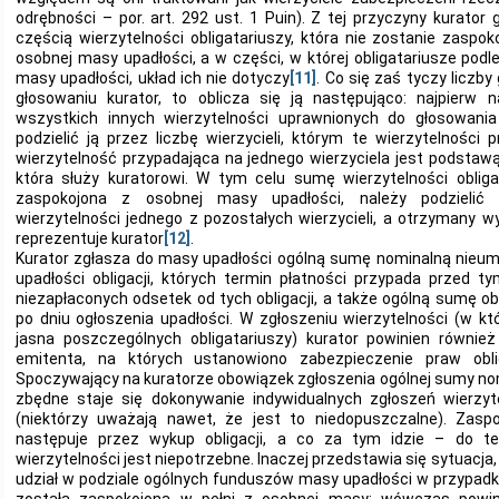
odrębności – por. art. 292 ust. 1 Puin). Z tej przyczyny kurator
częścią wierzytelności obligatariuszy, która nie zostanie zasp
osobnej masy upadłości, a w części, w której obligatariusze podl
masy upadłości, układ ich nie dotyczy
[11]
. Co się zaś tyczy liczby
głosowaniu kurator, to oblicza się ją następująco: najpier
wszystkich innych wierzytelności uprawnionych do głosowani
podzielić ją przez liczbę wierzycieli, którym te wierzytelności 
wierzytelność przypadająca na jednego wierzyciela jest podstawą 
która służy kuratorowi. W tym celu sumę wierzytelności obligat
zaspokojona z osobnej masy upadłości, należy podzielić 
wierzytelności jednego z pozostałych wierzycieli, a otrzymany wy
reprezentuje kurator
[12]
.
Kurator zgłasza do masy upadłości ogólną sumę nominalną nieum
upadłości obligacji, których termin płatności przypada przed 
niezapłaconych odsetek od tych obligacji, a także ogólną sumę ob
po dniu ogłoszenia upadłości. W zgłoszeniu wierzytelności (w k
jasna poszczególnych obligatariuszy) kurator powinien równie
emitenta, na których ustanowiono zabezpieczenie praw oblig
Spoczywający na kuratorze obowiązek zgłoszenia ogólnej sumy nomi
zbędne staje się dokonywanie indywidualnych zgłoszeń wierzyte
(niektórzy uważają nawet, że jest to niedopuszczalne). Zaspo
następuje przez wykup obligacji, a co za tym idzie – do te
wierzytelności jest niepotrzebne. Inaczej przedstawia się sytuacja,
udział w podziale ogólnych funduszów masy upadłości w przypadku