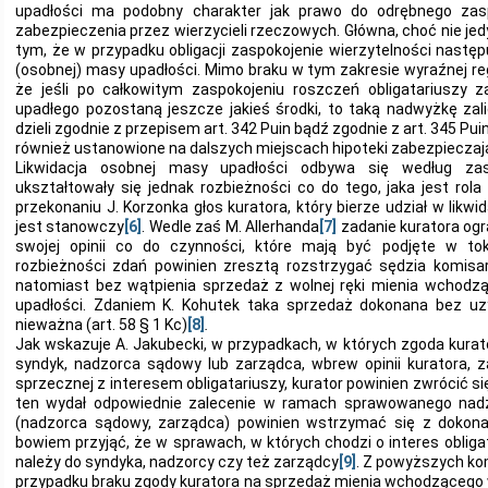
upadłości ma podobny charakter jak prawo do odrębnego zasp
zabezpieczenia przez wierzycieli rzeczowych. Główna, choć nie jed
tym, że w przypadku obligacji zaspokojenie wierzytelności nastę
(osobnej) masy upadłości. Mimo braku w tym zakresie wyraźnej reg
że jeśli po całkowitym zaspokojeniu roszczeń obligatariuszy 
upadłego pozostaną jeszcze jakieś środki, to taką nadwyżkę zal
dzieli zgodnie z przepisem art. 342 Puin bądź zgodnie z art. 345 Puin
również ustanowione na dalszych miejscach hipoteki zabezpieczają
Likwidacja osobnej masy upadłości odbywa się według zas
ukształtowały się jednak rozbieżności co do tego, jaka jest rol
przekonaniu J. Korzonka głos kuratora, który bierze udział w likwi
jest stanowczy
[6]
. Wedle zaś M. Allerhanda
[7]
zadanie kuratora ogr
swojej opinii co do czynności, które mają być podjęte w tok
rozbieżności zdań powinien zresztą rozstrzygać sędzia komisa
natomiast bez wątpienia sprzedaż z wolnej ręki mienia wchodz
upadłości. Zdaniem K. Kohutek taka sprzedaż dokonana bez uzy
nieważna (art. 58 § 1 Kc)
[8]
.
Jak wskazuje A. Jakubecki, w przypadkach, w których zgoda kurato
syndyk, nadzorca sądowy lub zarządca, wbrew opinii kuratora, 
sprzecznej z interesem obligatariuszy, kurator powinien zwrócić s
ten wydał odpowiednie zalecenie w ramach sprawowanego nadz
(nadzorca sądowy, zarządca) powinien wstrzymać się z dokon
bowiem przyjąć, że w sprawach, w których chodzi o interes obliga
należy do syndyka, nadzorcy czy też zarządcy
[9]
. Z powyższych ko
przypadku braku zgody kuratora na sprzedaż mienia wchodzącego 