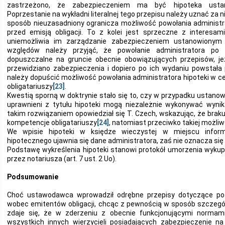
zastrzeżono, że zabezpieczeniem ma być hipoteka usta
Poprzestanie na wykładni literalnej tego przepisu należy uznać za
sposób nieuzasadniony ogranicza możliwość powołania administrat
przed emisją obligacji. To z kolei jest sprzeczne z interesami
uniemożliwia im zarządzanie zabezpieczeniem ustanowionym p
względów należy przyjąć, że powołanie administratora po em
dopuszczalne na gruncie obecnie obowiązujących przepisów, je
przewidziano zabezpieczenia i dopiero po ich wydaniu powstała 
należy dopuścić możliwość powołania administratora hipoteki w c
obligatariuszy
[23]
.
Kwestią sporną w doktrynie stało się to, czy w przypadku ustanow
uprawnieni z tytułu hipoteki mogą niezależnie wykonywać wynika
takim rozwiązaniem opowiedział się T. Czech, wskazując, że braku
kompetencje obligatariuszy
[24]
, natomiast przeciwko takiej możliw
We wpisie hipoteki w księdze wieczystej w miejscu inform
hipotecznego ujawnia się dane administratora, zaś nie oznacza się 
Podstawę wykreślenia hipoteki stanowi protokół umorzenia wykup
przez notariusza (art. 7 ust. 2 Uo).
Podsumowanie
Choć ustawodawca wprowadził odrębne przepisy dotyczące po
wobec emitentów obligacji, chcąc z pewnością w sposób szczególn
zdaje się, że w zderzeniu z obecnie funkcjonującymi normam
wszystkich innych wierzycieli posiadających zabezpieczenie n