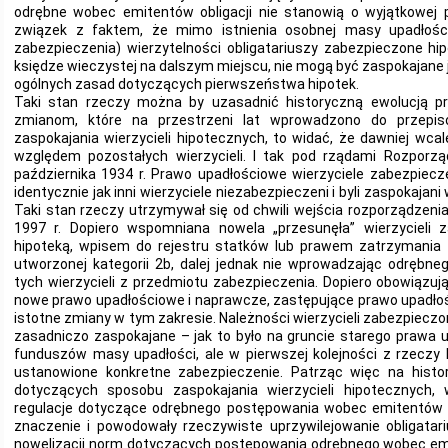
odrębne wobec emitentów obligacji nie stanowią o wyjątkowej po
związek z faktem, że mimo istnienia osobnej masy upadłości
zabezpieczenia) wierzytelności obligatariuszy zabezpieczone hi
księdze wieczystej na dalszym miejscu, nie mogą być zaspokajane 
ogólnych zasad dotyczących pierwszeństwa hipotek.
Taki stan rzeczy można by uzasadnić historyczną ewolucją prz
zmianom, które na przestrzeni lat wprowadzono do przepi
zaspokajania wierzycieli hipotecznych, to widać, że dawniej wcale
względem pozostałych wierzycieli. I tak pod rządami Rozporz
października 1934 r. Prawo upadłościowe wierzyciele zabezpiecz
identycznie jak inni wierzyciele niezabezpieczeni i byli zaspokajani 
Taki stan rzeczy utrzymywał się od chwili wejścia rozporządzenia
1997 r. Dopiero wspomniana nowela „przesunęła” wierzycieli
hipoteką, wpisem do rejestru statków lub prawem zatrzymania 
utworzonej kategorii 2b, dalej jednak nie wprowadzając odrębne
tych wierzycieli z przedmiotu zabezpieczenia. Dopiero obowiązują
nowe prawo upadłościowe i naprawcze, zastępujące prawo upadłoś
istotne zmiany w tym zakresie. Należności wierzycieli zabezpiecz
zasadniczo zaspokajane – jak to było na gruncie starego prawa 
funduszów masy upadłości, ale w pierwszej kolejności z rzeczy 
ustanowione konkretne zabezpieczenie. Patrząc więc na histo
dotyczących sposobu zaspokajania wierzycieli hipotecznych,
regulacje dotyczące odrębnego postępowania wobec emitentów o
znaczenie i powodowały rzeczywiste uprzywilejowanie obligatar
nowelizacji norm dotyczących postępowania odrębnego wobec emi