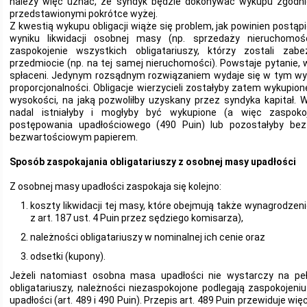
należy więc uznać, że syndyk będzie dokonywać wykupu zgodni
przedstawionymi pokrótce wyżej.
Z kwestią wykupu obligacji wiąże się problem, jak powinien postą
wyniku likwidacji osobnej masy (np. sprzedaży nieruchomoś
zaspokojenie wszystkich obligatariuszy, którzy zostali z
przedmiocie (np. na tej samej nieruchomości). Powstaje pytanie, 
spłaceni. Jedynym rozsądnym rozwiązaniem wydaje się w tym w
proporcjonalności. Obligacje wierzycieli zostałyby zatem wykupion
wysokości, na jaką pozwoliłby uzyskany przez syndyka kapitał. W
nadal istniałyby i mogłyby być wykupione (a więc zaspok
postępowania upadłościowego (490 Puin) lub pozostałyby bez 
bezwartościowym papierem.
Sposób zaspokajania obligatariuszy z osobnej masy upadłości
Z osobnej masy upadłości zaspokaja się kolejno:
koszty likwidacji tej masy, które obejmują także wynagrodzen
z art. 187 ust. 4 Puin przez sędziego komisarza),
należności obligatariuszy w nominalnej ich cenie oraz
odsetki (kupony).
Jeżeli natomiast osobna masa upadłości nie wystarczy na peł
obligatariuszy, należności niezaspokojone podlegają zaspokojen
upadłości (art. 489 i 490 Puin). Przepis art. 489 Puin przewiduje wię