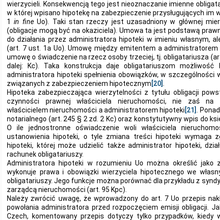
wierzycieli. Konsekwencją tego jest nieoznaczanie imienne obligat
w której wpisano hipotekę na zabezpieczenie przysługujących im wie
1
in
fine
Uo). Taki stan rzeczy jest uzasadniony w głównej mie
(obligacje mogą być na okaziciela). Umowa ta jest podstawą pra
do działania przez administratora hipoteki w imieniu własnym, al
(art. 7 ust. 1a Uo). Umowę między emitentem a administratorem 
umowę o świadczenie na rzecz osoby trzeciej, tj. obligatariusza (ar
dalej: Kc). Taka konstrukcja daje obligatariuszom możliwość
administratora hipoteki spełnienia obowiązków, w szczególności
związanych z zabezpieczeniem hipotecznym
[20]
.
Hipoteka zabezpieczająca wierzytelności z tytułu obligacji pow
czynności prawnej właściciela nieruchomości, nie zaś n
właścicielem nieruchomości a administratorem hipoteki
[21]
. Ponad
notarialnego (art. 245 § 2 zd. 2 Kc) oraz konstytutywny wpis do ksi
O ile jednostronne oświadczenie woli właściciela nieruchomo
ustanowienia hipoteki, o tyle zmiana treści hipoteki wymaga 
hipoteki, której może udzielić także administrator hipoteki, dzi
rachunek obligatariuszy.
Administratora hipoteki w rozumieniu Uo można określić jako 
wykonuje prawa i obowiązki wierzyciela hipotecznego we własn
obligatariuszy. Jego funkcje można porównać dla przykładu z syndyki
zarządcą nieruchomości (art. 95 Kpc).
Należy zwrócić uwagę, że wprowadzony do art. 7 Uo przepis na
powołania administratora przed rozpoczęciem emisji obligacji. Ja
Czech, komentowany przepis dotyczy tylko przypadków, kiedy w