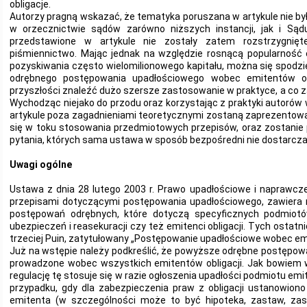
obligacje.
Autorzy pragną wskazać, że tematyka poruszana w artykule nie b
w orzecznictwie sądów zarówno niższych instancji, jak i Sąd
przedstawione w artykule nie zostały zatem rozstrzygnię
piśmiennictwo. Mając jednak na względzie rosnącą popularność e
pozyskiwania często wielomilionowego kapitału, można się spodz
odrębnego postępowania upadłościowego wobec emitentów obl
przyszłości znaleźć dużo szersze zastosowanie w praktyce, a co za
Wychodząc niejako do przodu oraz korzystając z praktyki autorów w
artykule poza zagadnieniami teoretycznymi zostaną zaprezentowa
się w toku stosowania przedmiotowych przepisów, oraz zostanie 
pytania, których sama ustawa w sposób bezpośredni nie dostarcza
Uwagi ogólne
Ustawa z dnia 28 lutego 2003 r. Prawo upadłościowe i naprawcze 
przepisami dotyczącymi postępowania upadłościowego, zawiera 
postępowań odrębnych, które dotyczą specyficznych podmiotów,
ubezpieczeń i reasekuracji czy też emitenci obligacji. Tych ostatni
trzeciej Puin, zatytułowany „Postępowanie upadłościowe wobec emi
Już na wstępie należy podkreślić, że powyższe odrębne postępow
prowadzone wobec wszystkich emitentów obligacji. Jak bowiem wy
regulację tę stosuje się w razie ogłoszenia upadłości podmiotu emit
przypadku, gdy dla zabezpieczenia praw z obligacji ustanowion
emitenta (w szczególności może to być hipoteka, zastaw, zast