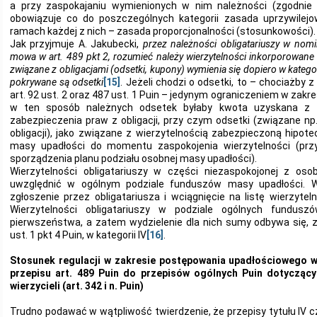
a przy zaspokajaniu wymienionych w nim należności (zgodnie 
obowiązuje co do poszczególnych kategorii zasada uprzywilejo
ramach każdej z nich – zasada proporcjonalności (stosunkowości).
Jak przyjmuje A. Jakubecki,
przez należności obligatariuszy w nomin
mowa w art. 489 pkt 2, rozumieć należy wierzytelności inkorporowane 
związane z obligacjami (odsetki, kupony) wymienia się dopiero w kategorii
pokrywane są odsetki
[15]
. Jeżeli chodzi o odsetki, to – chociażby 
art. 92 ust. 2 oraz 487 ust. 1 Puin – jedynym ograniczeniem w zak
w ten sposób należnych odsetek byłaby kwota uzyskana z tyt
zabezpieczenia praw z obligacji, przy czym odsetki (związane 
obligacji), jako związane z wierzytelnością zabezpieczoną hipot
masy upadłości do momentu zaspokojenia wierzytelności (prz
sporządzenia planu podziału osobnej masy upadłości).
Wierzytelności obligatariuszy w części niezaspokojonej z oso
uwzględnić w ogólnym podziale funduszów masy upadłości. W
zgłoszenie przez obligatariusza i wciągnięcie na listę wierzyte
Wierzytelności obligatariuszy w podziale ogólnych fundus
pierwszeństwa, a zatem wydzielenie dla nich sumy odbywa się, z
ust. 1 pkt 4 Puin, w kategorii IV
[16]
.
Stosunek regulacji w zakresie postępowania upadłościowego w
przepisu art. 489 Puin do przepisów ogólnych Puin dotyczący
wierzycieli (art. 342 i n. Puin)
Trudno podawać w wątpliwość twierdzenie, że przepisy tytułu IV cz