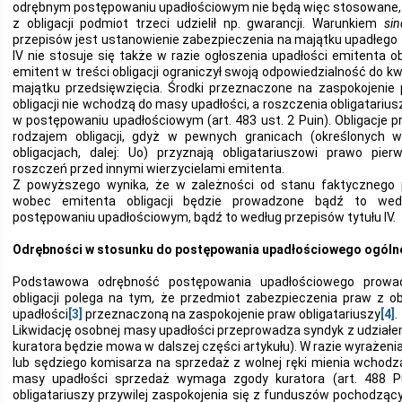
odrębnym postępowaniu upadłościowym nie będą więc stosowane, 
z obligacji podmiot trzeci udzielił np. gwarancji. Warunkiem
si
przepisów jest ustanowienie zabezpieczenia na majątku upadłego 
IV nie stosuje się także w razie ogłoszenia upadłości emitenta ob
emitent w treści obligacji ograniczył swoją odpowiedzialność do 
majątku przedsięwzięcia. Środki przeznaczone na zaspokojenie p
obligacji nie wchodzą do masy upadłości, a roszczenia obligatarius
w postępowaniu upadłościowym (art. 483 ust. 2 Puin). Obligacje
rodzajem obligacji, gdyż w pewnych granicach (określonych 
obligacjach, dalej: Uo) przyznają obligatariuszowi prawo pie
roszczeń przed innymi wierzycielami emitenta.
Z powyższego wynika, że w zależności od stanu faktycznego 
wobec emitenta obligacji będzie prowadzone bądź to wed
postępowaniu upadłościowym, bądź to według przepisów tytułu IV.
Odrębności w stosunku do postępowania upadłościowego ogól
Podstawowa odrębność postępowania upadłościowego prow
obligacji polega na tym, że przedmiot zabezpieczenia praw z o
upadłości
[3]
przeznaczoną na zaspokojenie praw obligatariuszy
[4]
.
Likwidację osobnej masy upadłości przeprowadza syndyk z udziałe
kuratora będzie mowa w dalszej części artykułu). W razie wyrażenia
lub sędziego komisarza na sprzedaż z wolnej ręki mienia wchodz
masy upadłości sprzedaż wymaga zgody kuratora (art. 488 Pu
obligatariuszy przywilej zaspokojenia się z funduszów pochodzący