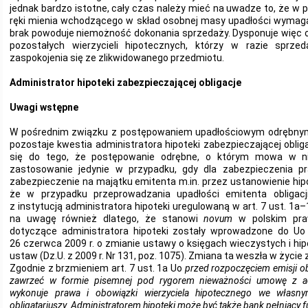
jednak bardzo istotne, cały czas należy mieć na uwadze to, że w 
ręki mienia wchodzącego w skład osobnej masy upadłości wymagan
brak powoduje niemożność dokonania sprzedaży. Dysponuje więc o
pozostałych wierzycieli hipotecznych, którzy w razie sprze
zaspokojenia się ze zlikwidowanego przedmiotu.
Administrator hipoteki zabezpieczającej obligacje
Uwagi wstępne
W pośrednim związku z postępowaniem upadłościowym odrębnym
pozostaje kwestia administratora hipoteki zabezpieczającej obli
się do tego, że postępowanie odrębne, o którym mowa w nini
zastosowanie jedynie w przypadku, gdy dla zabezpieczenia pr
zabezpieczenie na majątku emitenta m.in. przez ustanowienie hipo
że w przypadku przeprowadzania upadłości emitenta obligacji
z instytucją administratora hipoteki uregulowaną w art. 7 ust. 1a–
na uwagę również dlatego, że stanowi
novum
w polskim praw
dotyczące administratora hipoteki zostały wprowadzone do Uo 
26 czerwca 2009 r. o zmianie ustawy o księgach wieczystych i hip
ustaw (Dz.U. z 2009 r. Nr 131, poz. 1075). Zmiana ta weszła w życie 
Zgodnie z brzmieniem art. 7 ust. 1a Uo
przed rozpoczęciem emisji obl
zawrzeć w formie pisemnej pod rygorem nieważności umowę z admi
wykonuje prawa i obowiązki wierzyciela hipotecznego we własny
obligatariuszy. Administratorem hipoteki może być także bank pełniący 