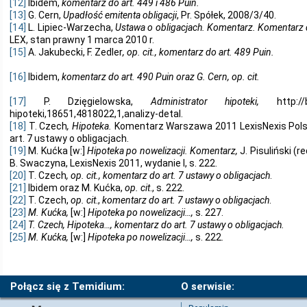
[12]
Ibidem,
komentarz do art. 449 i 486 Puin.
[13]
G. Cern,
Upadłość emitenta obligacji
, Pr. Spółek, 2008/3/40.
[14]
L. Lipiec-Warzecha,
Ustawa o obligacjach. Komentarz. Komentarz do
LEX, stan prawny 1 marca 2010 r.
[15]
A. Jakubecki, F. Zedler
, op. cit., komentarz do art. 489 Puin.
[16]
Ibidem,
komentarz do art. 490 Puin oraz G. Cern, op. cit.
[17]
P. Dzięgielowska,
Administrator hipoteki,
http:/
hipoteki,18651,4818022,1,analizy-detal.
[18]
T. Czech
, Hipoteka.
Komentarz Warszawa 2011 LexisNexis Polsk
art. 7 ustawy o obligacjach.
[19]
M. Kućka [w:]
Hipoteka po nowelizacji. Komentarz,
J. Pisuliński (r
B. Swaczyna, LexisNexis 2011, wydanie I, s. 222.
[20]
T. Czech
, op. cit., komentarz do art. 7 ustawy o obligacjach
.
[21]
Ibidem oraz M. Kućka,
op. cit
., s. 222.
[22]
T. Czech,
op. cit
.,
komentarz do art. 7 ustawy o obligacjach
.
[23]
M. Kućka,
[w:]
Hipoteka po nowelizacji…,
s. 227.
[24]
T. Czech, Hipoteka…, komentarz do art. 7 ustawy o obligacjach.
[25]
M. Kućka,
[w:]
Hipoteka po nowelizacji…,
s. 222
.
Połącz się z Temidium:
O serwisie: