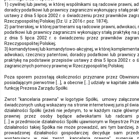
1) cywilnej lub jawnej, w której wspólnikami są radcowie prawni, a
doradcy podatkowi lub prawnicy zagraniczni wykonujący stałą pra
ustawy z dnia 5 lipca 2002 r. o świadczeniu przez prawników za
Rzeczypospolitej Polskiej (Dz. U. z 2016 r. poz. 1874);
2) partnerskiej, w której partnerami są radcowie prawni, adwokaci,
podatkowi lub prawnicy zagraniczni wykonujący stałą praktykę n
z dnia 5 lipca 2002 r. o świadczeniu przez prawników zagra
Rzeczypospolitej Polskiej;
3) komandytowej lub komandytowo-akcyjnej, w której komplementa
adwokaci, rzecznicy patentowi, doradcy podatkowi lub prawnicy 
praktykę na podstawie przepisów ustawy z dnia 5 lipca 2002 r. o
zagranicznych pomocy prawnej w Rzeczypospolitej Polskiej.
Poza sporem pozostają okoliczności przyznane przez Obwinioną,
posiadającym pierwotnie […], a obecnie […] udziały w kapitale zakł
funkcję Prezesa Zarządu Spółki.
Zwrot "kancelaria prawna" w logotypie Spółki, umowy załączon
świadczonych usług wskazany na stronie internetowej juris.pl św
działalności Spółki (jeżeli nie jedynym, to w każdym razie głów
prawnej przez osoby będące adwokatami lub radcami p
[…] w przedmiocie działalności Spółki ujawnionym w Rejestrze Prz
działalności takiej Spółka nie może prowadzić, ani tym bardziej, że
prowadzonej działalności gospodarczej decyduje sam przedsi
występujący w niej zwrot ,,kancelaria prawna", sugeruje p