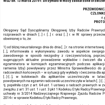
WSD dn. 13 marca 2019 r. utrzymało w mocy zaskarżone orzeczen
PRZEWODNICZĄC
CZŁONKOW
r.
PROTO
Okręgowy Sąd Dyscyplinarny Okręgowej Izby Radców Prawny
rozprawach w dniach […] r. […] r. oraz […] r. w W. sprawy przec
obwinionej o to, że:
1) od bliżej nieustalonego dnia do dnia […] r. na stronie interneto
[…], informowała o wykonywaniu zawodu w aspekcie swojego 
zawodowego w sposób niezgodny z rzeczywistością, poprzez
sugerujących aktualne prowadzenie wykładów i ćwiczeń dla apl
egzaminatora w komisjach egzaminacyjnych podczas aplikacji
ramienia Izby) powoływany przez Ministra Sprawiedliwości do
radcowskich końcowych – w sytuacji gdy wykłady i ćwiczenia dla a
[…]-[…], w kolokwiach dla aplikantów uczestniczyła w latac
powoływanych na egzamin radcowski uczestniczyła w latach […]-[…]
tj. popełniła czyn z art. 64 ust. 1 ustawy o radcach prawnych w z
związku z art. 31 ust. 1 i ust. 3 pkt 1 Kodeksu Etyki Radcy Prawne
uchwały nr 3/2014 Nadzwyczajnego Krajowego Zjazdu Radców Pr
2014 r. w sprawie Kodeksu Etyki Radcy Prawnego;