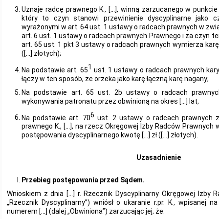
Uznaje radcę prawnego K., […], winną zarzucanego w punkcie
który to czyn stanowi przewinienie dyscyplinarne jako 
wyrażonymi w art. 64 ust. 1 ustawy o radcach prawnych w zwią
art. 6 ust. 1 ustawy o radcach prawnych Prawnego i za czyn ten
art. 65 ust. 1 pkt 3 ustawy o radcach prawnych wymierza karę
([…] złotych);
1
Na podstawie art. 65
ust. 1 ustawy o radcach prawnych kary
łączy w ten sposób, że orzeka jako karę łączną karę nagany;
Na podstawie art. 65 ust. 2b ustawy o radcach prawny
wykonywania patronatu przez obwinioną na okres […] lat,
6
Na podstawie art. 70
ust. 2 ustawy o radcach prawnych z
prawnego K., […], na rzecz Okręgowej Izby Radców Prawnych 
postępowania dyscyplinarnego kwotę […] zł ([…] złotych).
Uzasadnienie
Przebieg postępowania przed Sądem.
Wnioskiem z dnia […] r. Rzecznik Dyscyplinarny Okręgowej Izby 
„Rzecznik Dyscyplinarny”) wniósł o ukaranie r.pr. K., wpisanej 
numerem […] (dalej „Obwiniona”) zarzucając jej, że: