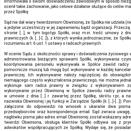
informowała o swoim doświadczeniu zawodowym w sposób niezgo
ocenił takie zachowanie, jako celowe działanie służące do celów 
przez Spółkę.
Sąd nie dał wiary twierdzeniom Obwinionej, że Spółka nie udziela (
a jedynie uczestniczy w jej zapewnieniu bądź organizacji. Przecz
stronie […], w tym logotyp Spółki, oraz m.in. treść umowy z dni
prawniczych (k. […]-[…]), z których wynika jednoznacznie, że Sp
rozumieniu art. 6 ust. 1 ustawy o radcach prawnych.
W ocenie Sądu z okoliczności sprawy i doświadczenia życiowego 
administrowania bieżącymi sprawami Spółki, wykonywania czynn
koordynowania personelu wykonywała w Spółce zawód radcy 
pomocnicze muszą lub mogą być wykonywane w każdej kancelarii
prawniczej. Ich wykonywanie należy najczęściej do obowiązk
niemającego często wykształcenia prawniczego, nie można jednak
wykonuje sam radca prawny w związku z wykonywaniem za
wykonywanie przez Obwinioną w Spółce zawodu radcy prawn
w umowie z dnia […] r. zawartej przez Spółkę, skrótu r.pr, a n
nazwiska Obwinionej i jej funkcji w Zarządzie Spółki (k. […]-[…]). 
załączone do odpowiedzi na wniosek o ukaranie dwa pisma
przedsiębiorców oraz korespondencja email. Sąd zwraca uwagę, 
nagłówku pisma jako adres email Obwinionej został wskazany adres em
twierdzi Obwiniona, obsługa klientów Spółki odbywa się z pry
adwokatów współpracujących ze Spółką. Wydaje się, że posiadan