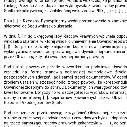
radcy prawnego w ramach Spółki. Ponadto wskazała, że posiada udzi
funkcję Prezesa Zarządu, ale nie wykonywała zawodu radcy prawne
Spółki nie pokrywa się z działalnością wskazaną w PKD […]. (k. […]-[…])
Dnia […] r. Rzecznik Dyscyplinarny wydał postanowienie o zamkni
skierował do Sądu wniosek o ukaranie.
W dniu […] r. do Okręgowej Izby Radców Prawnych wpłynęła odpo
wniosek o ukaranie, w której wniósł o uniewinnienie Obwinionej od st
[…]). Do pisma zostały załączone kopie umów zawieranych
wykonywania zawodu radcy prawnego w indywidualnej kancelarii or
przez Obwinioną z tytułu świadczonej pomocy prawnej.
Sąd ustalił powyższe przede wszystkim na podstawie dowod
względu na formę stanowią najbardziej wartościowe źródł
poszczególnych zdarzeń, jak i samej treści dokumentów. W oce
źródłem ustaleń w szczególności z tego powodu, że koresponduj
Obwinionej złożonymi do sprawy. Dokumenty, ich wiarygodność dow
kwestionowane. Dotyczy to w szczególności wydruków informacji
strony internetowej […], kopii umów zawieranych przez Obwinio
Rejestru Przedsiębiorców Spółki.
Sąd nie uznał za przekonywujące wyjaśnień Obwinionej, że nieza
stronie internetowej o doświadczeniu zawodowym było niedopatrz
na rzecz samorządu radców prawnych zakończyła w […] r., co ozn