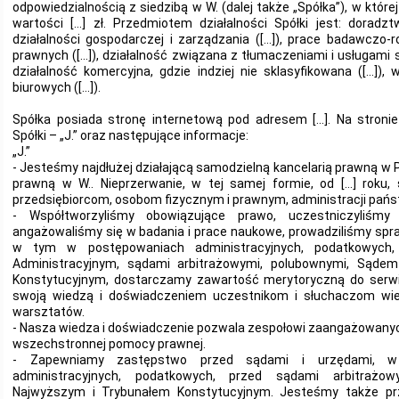
odpowiedzialnością z siedzibą w W. (dalej także „Spółka”), w której
wartości […] zł. Przedmiotem działalności Spółki jest: dorad
działalności gospodarczej i zarządzania ([…]), prace badawczo-
prawnych ([…]), działalność związana z tłumaczeniami i usługami s
działalność komercyjna, gdzie indziej nie sklasyfikowana ([…])
biurowych ([…]).
Spółka posiada stronę internetową pod adresem […]. Na stroni
Spółki – „J.” oraz następujące informacje:
„J.”
- Jesteśmy najdłużej działającą samodzielną kancelarią prawną w P
prawną w W.. Nieprzerwanie, w tej samej formie, od […] rok
przedsiębiorcom, osobom fizycznym i prawnym, administracji pań
- Współtworzyliśmy obowiązujące prawo, uczestniczyliśmy
angażowaliśmy się w badania i prace naukowe, prowadziliśmy spr
w tym w postępowaniach administracyjnych, podatkowych
Administracyjnym, sądami arbitrażowymi, polubownymi, Sąde
Konstytucyjnym, dostarczamy zawartość merytoryczną do serwisu
swoją wiedzą i doświadczeniem uczestnikom i słuchaczom wielu
warsztatów.
- Nasza wiedza i doświadczenie pozwala zespołowi zaangażowany
wszechstronnej pomocy prawnej.
- Zapewniamy zastępstwo przed sądami i urzędami, 
administracyjnych, podatkowych, przed sądami arbitrażo
Najwyższym i Trybunałem Konstytucyjnym. Jesteśmy także pr