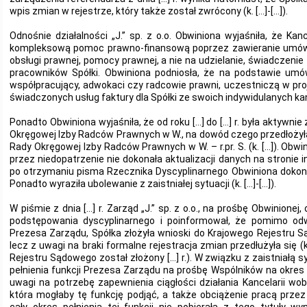
wpis zmian w rejestrze, który także został zwrócony (k. […]-[…]).
Odnośnie działalności „J.” sp. z o.o. Obwiniona wyjaśniła, że Kan
kompleksową pomoc prawno-finansową poprzez zawieranie umów 
obsługi prawnej, pomocy prawnej, a nie na udzielanie, świadczenie 
pracowników Spółki. Obwiniona podniosła, że na podstawie umó
współpracujący, adwokaci czy radcowie prawni, uczestniczą w pro
świadczonych usług faktury dla Spółki ze swoich indywidulanych kan
Ponadto Obwiniona wyjaśniła, że od roku […] do […] r. była aktywn
Okręgowej Izby Radców Prawnych w W., na dowód czego przedłożył
Rady Okręgowej Izby Radców Prawnych w W. – r.pr. S. (k. […]). Obwi
przez niedopatrzenie nie dokonała aktualizacji danych na stronie i
po otrzymaniu pisma Rzecznika Dyscyplinarnego Obwiniona dokonała
Ponadto wyraziła ubolewanie z zaistniałej sytuacji (k. […]-[…]).
W piśmie z dnia […] r. Zarząd „J.” sp. z o.o., na prośbę Obwinionej
podstępowania dyscyplinarnego i poinformował, że pomimo odwo
Prezesa Zarządu, Spółka złożyła wnioski do Krajowego Rejestru 
lecz z uwagi na braki formalne rejestracja zmian przedłużyła się 
Rejestru Sądowego został złożony […] r.). W związku z zaistniałą s
pełnienia funkcji Prezesa Zarządu na prośbę Wspólników na okre
uwagi na potrzebę zapewnienia ciągłości działania Kancelarii wo
która mogłaby tę funkcję podjąć, a także obciążenie pracą prze