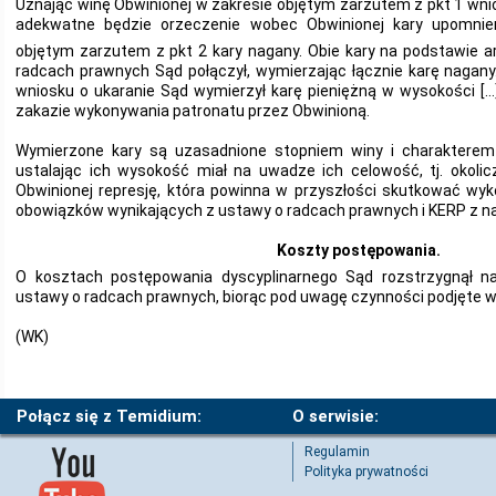
Uznając winę Obwinionej w zakresie objętym zarzutem z pkt 1 wnio
adekwatne będzie orzeczenie wobec Obwinionej kary upomnie
objętym zarzutem z pkt 2 kary nagany. Obie kary na podstawie ar
radcach prawnych Sąd połączył, wymierzając łącznie karę nagany
wniosku o ukaranie Sąd wymierzył karę pieniężną w wysokości […
zakazie wykonywania patronatu przez Obwinioną.
Wymierzone kary są uzasadnione stopniem winy i charakterem
ustalając ich wysokość miał na uwadze ich celowość, tj. okolic
Obwinionej represję, która powinna w przyszłości skutkować w
obowiązków wynikających z ustawy o radcach prawnych i KERP z n
Koszty postępowania.
O kosztach postępowania dyscyplinarnego Sąd rozstrzygnął na
ustawy o radcach prawnych, biorąc pod uwagę czynności podjęte 
(WK)
Połącz się z Temidium:
O serwisie:
Regulamin
Polityka prywatności