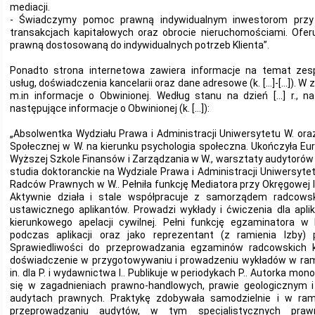
mediacji.
- Świadczymy pomoc prawną indywidualnym inwestorom przy p
transakcjach kapitałowych oraz obrocie nieruchomościami. Ofe
prawną dostosowaną do indywidualnych potrzeb Klienta”.
Ponadto strona internetowa zawiera informacje na temat zes
usług, doświadczenia kancelarii oraz dane adresowe (k. […]-[…]). W 
m.in informacje o Obwinionej. Według stanu na dzień […] r., na
następujące informacje o Obwinionej (k. […]):
„Absolwentka Wydziału Prawa i Administracji Uniwersytetu W. ora
Społecznej w W. na kierunku psychologia społeczna. Ukończyła Eu
Wyższej Szkole Finansów i Zarządzania w W., warsztaty audytoró
studia doktoranckie na Wydziale Prawa i Administracji Uniwersyte
Radców Prawnych w W.. Pełniła funkcję Mediatora przy Okręgowej
Aktywnie działa i stale współpracuje z samorządem radcowsk
ustawicznego aplikantów. Prowadzi wykłady i ćwiczenia dla apl
kierunkowego apelacji cywilnej. Pełni funkcję egzaminatora w
podczas aplikacji oraz jako reprezentant (z ramienia Izby)
Sprawiedliwości do przeprowadzania egzaminów radcowskich 
doświadczenie w przygotowywaniu i prowadzeniu wykładów w rama
in. dla P. i wydawnictwa I.. Publikuje w periodykach P.. Autorka monogr
się w zagadnieniach prawno-handlowych, prawie geologicznym i
audytach prawnych. Praktykę zdobywała samodzielnie i w ram
przeprowadzaniu audytów, w tym specjalistycznych praw