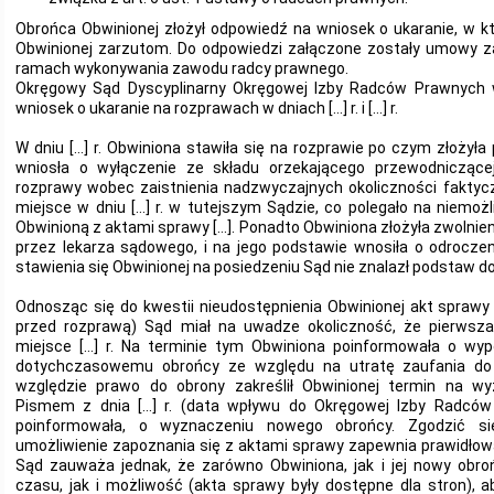
Obrońca Obwinionej złożył odpowiedź na wniosek o ukaranie, w 
Obwinionej zarzutom. Do odpowiedzi załączone zostały umowy z
ramach wykonywania zawodu radcy prawnego.
Okręgowy Sąd Dyscyplinarny Okręgowej Izby Radców Prawnych w 
wniosek o ukaranie na rozprawach w dniach […] r. i […] r.
W dniu […] r. Obwiniona stawiła się na rozprawie po czym złożyła 
wniosła o wyłączenie ze składu orzekającego przewodniczące
rozprawy wobec zaistnienia nadzwyczajnych okoliczności faktycz
miejsce w dniu […] r. w tutejszym Sądzie, co polegało na niemoż
Obwinioną z aktami sprawy […]. Ponadto Obwiniona złożyła zwolnien
przez lekarza sądowego, i na jego podstawie wnosiła o odrocze
stawienia się Obwinionej na posiedzeniu Sąd nie znalazł podstaw d
Odnosząc się do kwestii nieudostępnienia Obwinionej akt sprawy w
przed rozprawą) Sąd miał na uwadze okoliczność, że pierwsz
miejsce […] r. Na terminie tym Obwiniona poinformowała o wy
dotychczasowemu obrońcy ze względu na utratę zaufania do
względzie prawo do obrony zakreślił Obwinionej termin na w
Pismem z dnia […] r. (data wpływu do Okręgowej Izby Radców 
poinformowała, o wyznaczeniu nowego obrońcy. Zgodzić si
umożliwienie zapoznania się z aktami sprawy zapewnia prawidłową
Sąd zauważa jednak, że zarówno Obwiniona, jak i jej nowy obro
czasu, jak i możliwość (akta sprawy były dostępne dla stron), 