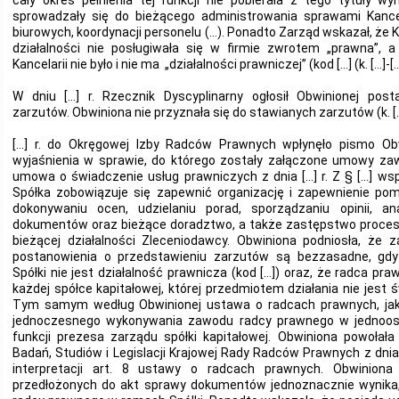
cały okres pełnienia tej funkcji nie pobierała z tego tytuły wy
sprowadzały się do bieżącego administrowania sprawami Kancel
biurowych, koordynacji personelu (…). Ponadto Zarząd wskazał, że 
działalności nie posługiwała się w firmie zwrotem „prawna”, a
Kancelarii nie było i nie ma „działalności prawniczej” (kod […] (k. […]-[…
W dniu […] r. Rzecznik Dyscyplinarny ogłosił Obwinionej post
zarzutów. Obwiniona nie przyznała się do stawianych zarzutów (k. […
[…] r. do Okręgowej Izby Radców Prawnych wpłynęło pismo Obw
wyjaśnienia w sprawie, do którego zostały załączone umowy za
umowa o świadczenie usług prawniczych z dnia […] r. Z § […] w
Spółka zobowiązuje się zapewnić organizację i zapewnienie pom
dokonywaniu ocen, udzielaniu porad, sporządzaniu opinii, ana
dokumentów oraz bieżące doradztwo, a także zastępstwo proce
bieżącej działalności Zleceniodawcy. Obwiniona podniosła, że z
postanowienia o przedstawieniu zarzutów są bezzasadne, gdy
Spółki nie jest działalność prawnicza (kod […]) oraz, że radca p
każdej spółce kapitałowej, której przedmiotem działania nie jest
Tym samym według Obwinionej ustawa o radcach prawnych, jak
jednoczesnego wykonywania zawodu radcy prawnego w jednoosobo
funkcji prezesa zarządu spółki kapitałowej. Obwiniona powołał
Badań, Studiów i Legislacji Krajowej Rady Radców Prawnych z dni
interpretacji art. 8 ustawy o radcach prawnych. Obwiniona
przedłożonych do akt sprawy dokumentów jednoznacznie wynika