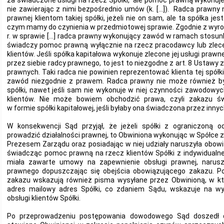
za świadczone usługi na rzecz Spółki, ale pomoc prawną wykonuje 
nie zawierając z nimi bezpośrednio umów (k. […]). Radca prawn
prawnej klientom takiej spółki, jeżeli nie on sam, ale ta spółka je
czym mamy do czynienia w przedmiotowej sprawie. Zgodnie z wyro
r. w sprawie […] radca prawny wykonujący zawód w ramach stosun
świadczy pomoc prawną wyłącznie na rzecz pracodawcy lub zlecen
klientów. Jeśli spółka kapitałowa wykonuje zlecone jej usługi pra
przez siebie radcy prawnego, to jest to niezgodne z art. 8 Ustawy z
prawnych. Taki radca nie powinien reprezentować klienta tej spół
zawód niezgodnie z prawem. Radca prawny nie może również by
spółki, nawet jeśli sam nie wykonuje w niej czynności zawodowych,
klientów. Nie może bowiem obchodzić prawa, czyli zakazu ś
w formie spółki kapitałowej, jeśli byłaby ona świadczona przez inn
W konsekwencji Sąd przyjął, że jeżeli spółki z ograniczoną o
prowadzić działalności prawnej, to Obwiniona wykonując w Spółce
Prezesem Zarządu oraz posiadając w niej udziały naruszyła obowi
świadcząc pomoc prawną na rzecz klientów Spółki z indywidualnej 
miała zawarte umowy na zapewnienie obsługi prawnej, narus
prawnego dopuszczając się obejścia obowiązującego zakazu. Po
zakazu wskazują również pisma wysyłane przez Obwinioną, w kt
adres mailowy adres Spółki, co zdaniem Sądu, wskazuje na w
obsługi klientów Spółki.
Po przeprowadzeniu postępowania dowodowego Sąd doszedł d