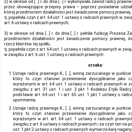
2) w okresie od […] r. do dnia […] r. wykonywała zawód radcy prawn
przez obowiązujące przepisy prawa – poprzez posiadanie udziałów
której przedmiotem działalności jest świadczenie pomocy prawnej,
tj. popełniła czyn z art. 64 ust. 1 ustawy o radcach prawnych w zwi
art. 6 ustawy o radcach prawnych;
3) w okresie od dnia […] r. do dnia […] r. pełniła funkcję Prezesa Zar
przedmiotem działalności jest świadczenie pomocy prawnej, 
rzecz klientów tej spółki,
tj. popełniła czyn z art. 64 ust. 1 ustawy o radcach prawnych w związ
w związku z art. 6 ust. 1 ustawy o radcach prawnych
orzeka:
Uznaje radcę prawnego K., […], winną zarzucanego w punkcie
który to czyn stanowi przewinienie dyscyplinarne jako 
wyrażonymi w art. 64 ust. 1 ustawy o radcach prawnych w zw
związku z art. 31 ust. 1 i ust. 3 pkt 1 Kodeksu Etyki Radc
podstawie art. 64 ust. 1 i art. 65 ust. 1 pkt 1 ustawy o ra
upomnienia;
Uznaje radcę prawnego K., […], winną zarzucanego w punkcie
który to czyn stanowi przewinienie dyscyplinarne jako 
wyrażonymi w art. art. 64 ust. 1 ustawy o radcach prawnyc
związku z art. 6 ustawy o radcach prawnych i za czyn ten na pods
ust. 1 pkt 2 ustawy o radcach prawnych wymierza karę nagany