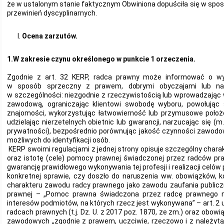
że w ustalonym stanie faktycznym Obwiniona dopuściła się w spos
przewinień dyscyplinarnych.
Ocena zarzutów.
1.
W zakresie czynu określonego w punkcie 1 orzeczenia.
Zgodnie z art. 32 KERP, radca prawny może informować o wy
w sposób sprzeczny z prawem, dobrymi obyczajami lub na
w szczególności: niezgodnie z rzeczywistością lub wprowadzając 
zawodową, ograniczając klientowi swobodę wyboru, powołując 
znajomości, wykorzystując łatwowierność lub przymusowe położ
udzielając nierzetelnych obietnic lub gwarancji, narzucając się (m
prywatności), bezpośrednio porównując jakość czynności zawodo
możliwych do identyfikacji osób.
KERP swoimi regulacjami z jednej strony opisuje szczególny chara
oraz istotę (cele) pomocy prawnej świadczonej przez radców pra
gwarancję prawidłowego wykonywania tej profesji i realizacji celó
konkretnej sprawie, czy doszło do naruszenia ww. obowiązków, k
charakteru zawodu radcy prawnego jako zawodu zaufania public
prawnej – „Pomoc prawna świadczona przez radcę prawnego 
interesów podmiotów, na których rzecz jest wykonywana” – art. 2 us
radcach prawnych (t.j. Dz. U. z 2017 poz. 1870, ze zm.) oraz obo
zawodowych „zgodnie z prawem, uczciwie, rzeczowo i z należytą s