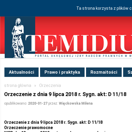
Ta strona korzysta z plików 
Aktualności
Prawo i praktyka
Rozmaitości
S
strona główna
»
Orzeczenia
Orzeczenie z dnia 9 lipca 2018 r. Sygn. akt: D 11/18
opublikowano:
2020-01-27
przez:
Więckowska Milena
Orzeczenie z dnia 9 lipca 2018 r. Sygn. akt: D 11/18
Orzeczenie prawomocne