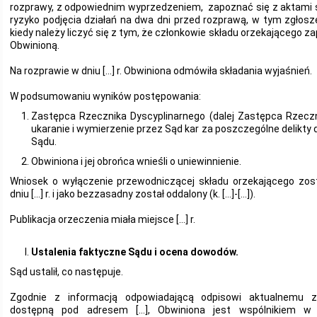
rozprawy, z odpowiednim wyprzedzeniem, zapoznać się z aktami s
ryzyko podjęcia działań na dwa dni przed rozprawą, w tym zgłosze
kiedy należy liczyć się z tym, że członkowie składu orzekającego za
Obwinioną.
Na rozprawie w dniu […] r. Obwiniona odmówiła składania wyjaśnień.
W podsumowaniu wyników postępowania:
Zastępca Rzecznika Dyscyplinarnego (dalej Zastępca Rzecz
ukaranie i wymierzenie przez Sąd kar za poszczególne delikty
Sądu.
Obwiniona i jej obrońca wnieśli o uniewinnienie.
Wniosek o wyłączenie przewodniczącej składu orzekającego zos
dniu […] r. i jako bezzasadny został oddalony (k. […]-[…]).
Publikacja orzeczenia miała miejsce […] r.
Ustalenia faktyczne Sądu i ocena dowodów.
Sąd ustalił, co następuje.
Zgodnie z informacją odpowiadającą odpisowi aktualnemu z 
dostępną pod adresem […], Obwiniona jest wspólnikiem w 