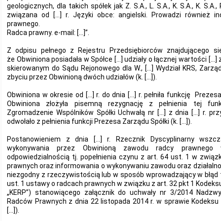
geologicznych, dla takich spółek jak Z. S.A., L. S.A., K. S.A., K. S.A., 
związana od […] r. Języki obce: angielski. Prowadzi również in
prawnego.
Radca prawny. e-mail: […]”.
Z odpisu pełnego z Rejestru Przedsiębiorców znajdującego s
że Obwiniona posiadała w Spółce […] udziały o łącznej wartości […] zł 
skierowanym do Sądu Rejonowego dla W., […] Wydział KRS, Zarząd
zbyciu przez Obwinioną dwóch udziałów (k. […]).
Obwiniona w okresie od […] r. do dnia […] r. pełniła funkcję Prezesa
Obwiniona złożyła pisemną rezygnację z pełnienia tej funkc
Zgromadzenie Wspólników Spółki Uchwałą nr […] z dnia […] r. przy
odwołało z pełnienia funkcji Prezesa Zarządu Spółki (k. […]).
Postanowieniem z dnia […] r. Rzecznik Dyscyplinarny wszc
wykonywania przez Obwinioną zawodu radcy prawnego 
odpowiedzialnością tj. popełnienia czynu z art. 64 ust. 1 w zwią
prawnych oraz informowania o wykonywaniu zawodu oraz działalno
niezgodny z rzeczywistością lub w sposób wprowadzający w błąd tj
ust. 1 ustawy o radcach prawnych w związku z art. 32 pkt 1 Kodeks
„KERP”) stanowiącego załącznik do uchwały nr 3/2014 Nadzwy
Radców Prawnych z dnia 22 listopada 2014 r. w sprawie Kodeksu 
[…]).