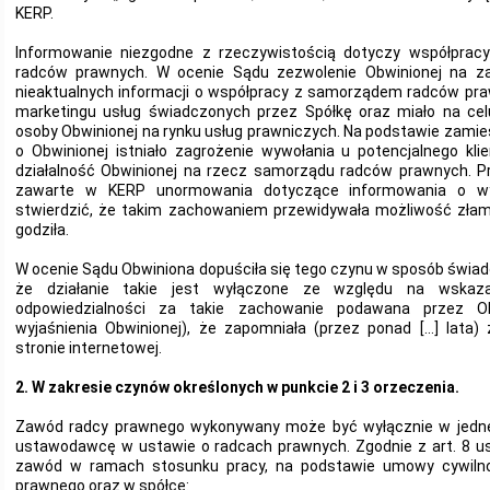
KERP.
Informowanie niezgodne z rzeczywistością dotyczy współprac
radców prawnych. W ocenie Sądu zezwolenie Obwinionej na za
nieaktualnych informacji o współpracy z samorządem radców pra
marketingu usług świadczonych przez Spółkę oraz miało na celu
osoby Obwinionej na rynku usług prawniczych. Na podstawie zamies
o Obwinionej istniało zagrożenie wywołania u potencjalnego kl
działalność Obwinionej na rzecz samorządu radców prawnych. P
zawarte w KERP unormowania dotyczące informowania o w
stwierdzić, że takim zachowaniem przewidywała możliwość złam
godziła.
W ocenie Sądu Obwiniona dopuściła się tego czynu w sposób świad
że działanie takie jest wyłączone ze względu na wskaza
odpowiedzialności za takie zachowanie podawana przez Ob
wyjaśnienia Obwinionej), że zapomniała (przez ponad […] lata) 
stronie internetowej.
2. W zakresie czynów określonych w punkcie 2 i 3 orzeczenia.
Zawód radcy prawnego wykonywany może być wyłącznie w jedne
ustawodawcę w ustawie o radcach prawnych. Zgodnie z art. 8 u
zawód w ramach stosunku pracy, na podstawie umowy cywilnop
prawnego oraz w spółce: