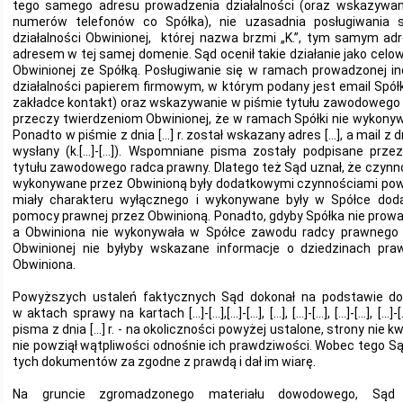
tego samego adresu prowadzenia działalności (oraz wskazywa
numerów telefonów co Spółka), nie uzasadnia posługiwania s
działalności Obwinionej, której nazwa brzmi „K.”, tym samym ad
adresem w tej samej domenie. Sąd ocenił takie działanie jako celow
Obwinionej ze Spółką. Posługiwanie się w ramach prowadzonej in
działalności papierem firmowym, w którym podany jest email Spółk
zakładce kontakt) oraz wskazywanie w piśmie tytułu zawodowego 
przeczy twierdzeniom Obwinionej, że w ramach Spółki nie wykony
Ponadto w piśmie z dnia […] r. został wskazany adres […], a mail z dn
wysłany (k.[…]-[…]). Wspomniane
pisma zostały podpisane prze
tytułu zawodowego radca prawny. Dlatego też Sąd uznał, że czynn
wykonywane przez Obwinioną były dodatkowymi czynnościami powie
miały charakteru wyłącznego i wykonywane były w Spółce dod
pomocy prawnej przez Obwinioną. Ponadto, gdyby Spółka nie prowad
a Obwiniona nie wykonywała w Spółce zawodu radcy prawnego 
Obwinionej nie byłyby wskazane informacje o dziedzinach praw
Obwiniona.
Powyższych ustaleń faktycznych Sąd dokonał na podstawie do
w aktach sprawy na kartach […]-[…],[…]-[…], […], […]-[…], […]-[…], […]-[…],
pisma z dnia […] r. - na okoliczności powyżej ustalone, strony nie k
nie powziął wątpliwości odnośnie ich prawdziwości. Wobec tego S
tych dokumentów za zgodne z prawdą i dał im wiarę.
Na gruncie zgromadzonego materiału dowodowego, Sąd 