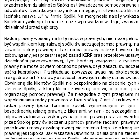
przedmiotem działalności Spółki jest świadczenie pomocy prawne
adwokatów. Dodatkowym czynnikiem mogącym utwierdzać klientó
łacińska nazwa „J.” w firmie Spółki. Na marginesie należy wskaza
Kodeksu cywilnego, firma nie może wprowadzać w błąd, zwłaszc
działalności przedsiębiorcy.
Radca prawny wpisany na listę radców prawnych, nie może pełnić 
być wspólnikiem kapitałowej spółki świadczącej pomoc prawną, naw
zawodu radcy prawnego. Taki radca prawny należy bowiem 
zobowiązany jest przestrzegać zasad KERP oraz przepisów ustawy
działalności pozazawodowej, tym bardziej związanej z rynkie
prawny nie może bowiem obchodzić prawa, czyli zakazu świadcze
spółki kapitałowej. Przekładając powyższe uwagi na okoliczno
niezgodne z art. 8 ustawy o radcach prawnych należy uznać świa
Obwinioną dla klientów Spółki nie bezpośrednio na zlecenie tych kl
zlecenie Spółki, z którą klienci zawierają umowę o pomoc pr
organizację pomocy prawnej). Za niezgodne z tym przepisem na
współdziałania radcy prawnego z taką spółką. Z art. 8 ustawy o
radca prawny (poza formami spółek wymienionymi w tym pr
bezpośrednią relację prawną z klientami, w tym - co szczególnie 
odpowiedzialność za wykonywaną pomoc prawną oraz za ewentual
przez Spółkę przy świadczeniu pomocy prawnej radcami prawnymi
podstawie umowy cywilnoprawnej nie zmienia tego, że stroną 
prawnej jest Spółka. Jak wskazała Obwiniona, działa ona na zleceni