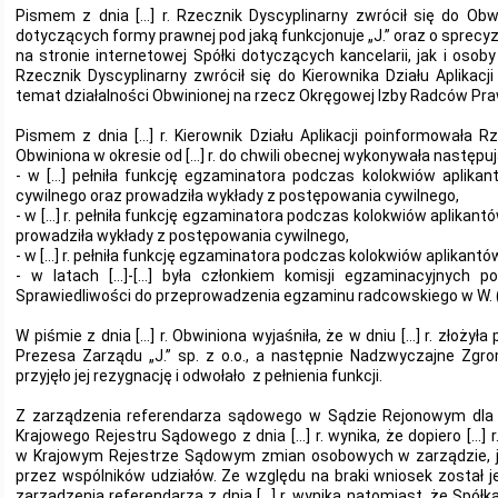
Pismem z dnia […] r. Rzecznik Dyscyplinarny zwrócił się do Obw
dotyczących formy prawnej pod jaką funkcjonuje „J.” oraz o sprec
na stronie internetowej Spółki dotyczących kancelarii, jak i osoby 
Rzecznik Dyscyplinarny zwrócił się do Kierownika Działu Aplikacj
temat działalności Obwinionej na rzecz Okręgowej Izby Radców Prawn
Pismem z dnia […] r. Kierownik Działu Aplikacji poinformowała R
Obwiniona w okresie od […] r. do chwili obecnej wykonywała następu
- w […] pełniła funkcję egzaminatora podczas kolokwiów aplika
cywilnego oraz prowadziła wykłady z postępowania cywilnego,
- w […] r. pełniła funkcję egzaminatora podczas kolokwiów aplikan
prowadziła wykłady z postępowania cywilnego,
- w […] r. pełniła funkcję egzaminatora podczas kolokwiów aplikantó
- w latach […]-[…] była członkiem komisji egzaminacyjnych p
Sprawiedliwości do przeprowadzenia egzaminu radcowskiego w W. (k
W piśmie z dnia […] r. Obwiniona wyjaśniła, że w dniu […] r. złożył
Prezesa Zarządu „J.” sp. z o.o., a następnie Nadzwyczajne Zgr
przyjęło jej rezygnację i odwołało z pełnienia funkcji.
Z zarządzenia referendarza sądowego w Sądzie Rejonowym dla W
Krajowego Rejestru Sądowego z dnia […] r. wynika, że dopiero […] r
w Krajowym Rejestrze Sądowym zmian osobowych w zarządzie, ja
przez wspólników udziałów. Ze względu na braki wniosek został je
zarządzenia referendarza z dnia […] r. wynika natomiast, że Spół