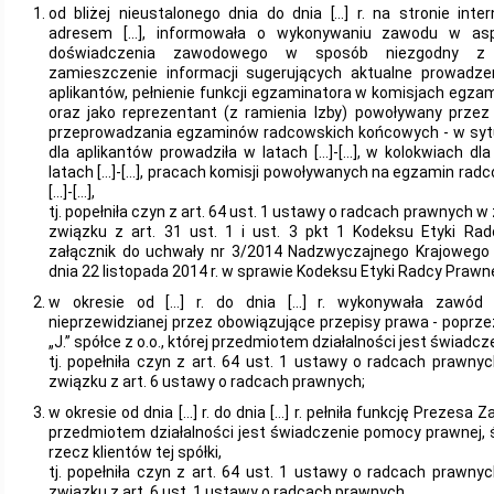
od bliżej nieustalonego dnia do dnia […] r. na stronie int
adresem […], informowała o wykonywaniu zawodu w asp
doświadczenia zawodowego w sposób niezgodny z r
zamieszczenie informacji sugerujących aktualne prowadze
aplikantów, pełnienie funkcji egzaminatora w komisjach egzam
oraz jako reprezentant (z ramienia Izby) powoływany przez 
przeprowadzania egzaminów radcowskich końcowych - w sytua
dla aplikantów prowadziła w latach […]-[…], w kolokwiach dl
latach […]-[…], pracach komisji powoływanych na egzamin radc
[…]-[…],
tj. popełniła czyn z art. 64 ust. 1 ustawy o radcach prawnych w 
związku z art. 31 ust. 1 i ust. 3 pkt 1 Kodeksu Etyki Ra
załącznik do uchwały nr 3/2014 Nadzwyczajnego Krajoweg
dnia 22 listopada 2014 r. w sprawie Kodeksu Etyki Radcy Prawn
w okresie od […] r. do dnia […] r. wykonywała zawód
nieprzewidzianej przez obowiązujące przepisy prawa - poprzez
„J.” spółce z o.o., której przedmiotem działalności jest świad
tj. popełniła czyn z art. 64 ust. 1 ustawy o radcach prawny
związku z art. 6 ustawy o radcach prawnych;
w okresie od dnia […] r. do dnia […] r. pełniła funkcję Prezesa Za
przedmiotem działalności jest świadczenie pomocy prawnej
rzecz klientów tej spółki,
tj. popełniła czyn z art. 64 ust. 1 ustawy o radcach prawny
związku z art. 6 ust. 1 ustawy o radcach prawnych.