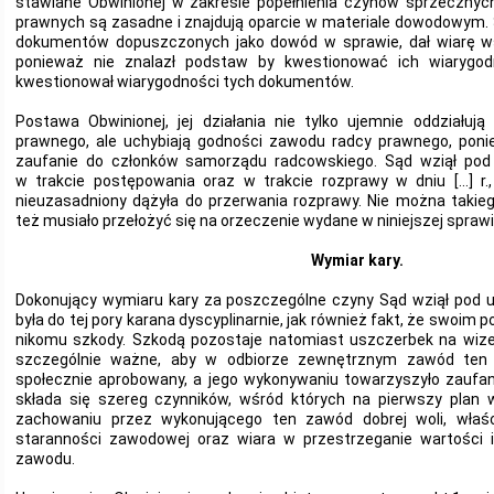
stawiane Obwinionej w zakresie popełnienia czynów sprzecznyc
prawnych są zasadne i znajdują oparcie w materiale dowodowym. 
dokumentów dopuszczonych jako dowód w sprawie, dał wiarę 
ponieważ nie znalazł podstaw by kwestionować ich wiarygod
kwestionował wiarygodności tych dokumentów.
Postawa Obwinionej, jej działania nie tylko ujemnie oddziałują
prawnego, ale uchybiają godności zawodu radcy prawnego, pon
zaufanie do członków samorządu radcowskiego. Sąd wziął pod
w trakcie postępowania oraz w trakcie rozprawy w dniu […] r.
nieuzasadniony dążyła do przerwania rozprawy. Nie można takie
też musiało przełożyć się na orzeczenie wydane w niniejszej sprawi
Wymiar kary.
Dokonujący wymiaru kary za poszczególne czyny Sąd wziął pod u
była do tej pory karana dyscyplinarnie, jak również fakt, że swoim
nikomu szkody. Szkodą pozostaje natomiast uszczerbek na wize
szczególnie ważne, aby w odbiorze zewnętrznym zawód ten
społecznie aprobowany, a jego wykonywaniu towarzyszyło zaufani
składa się szereg czynników, wśród których na pierwszy plan 
zachowaniu przez wykonującego ten zawód dobrej woli, właśc
staranności zawodowej oraz wiara w przestrzeganie wartości i
zawodu.