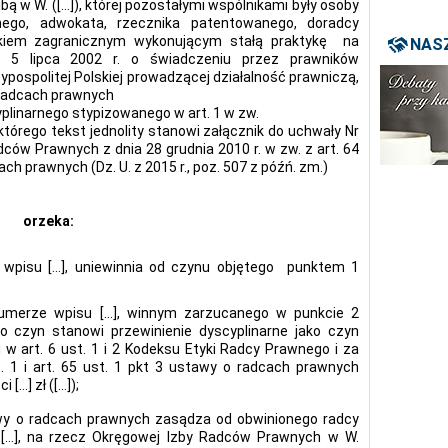
ą w W. ([…]), której pozostałymi wspólnikami były osoby
ego, adwokata, rzecznika patentowanego, doradcy
kiem zagranicznym wykonującym stałą praktykę na
NASZ
 5 lipca 2002 r. o świadczeniu przez prawników
ospolitej Polskiej prowadzącej działalność prawniczą,
o radcach prawnych
yplinarnego stypizowanego w art. 1 w zw.
którego tekst jednolity stanowi załącznik do uchwały Nr
ców Prawnych z dnia 28 grudnia 2010 r. w zw. z art. 64
cach prawnych (Dz. U. z 2015 r., poz. 507 z późń. zm.)
orzeka:
 wpisu […], uniewinnia od czynu objętego punktem 1
numerze wpisu […], winnym zarzucanego w punkcie 2
to czyn stanowi przewinienie dyscyplinarne jako czyn
 art. 6 ust. 1 i 2 Kodeksu Etyki Radcy Prawnego i za
. 1 i art. 65 ust. 1 pkt 3 ustawy o radcach prawnych
[…] zł ([…]);
wy o radcach prawnych zasądza od obwinionego radcy
 […], na rzecz Okręgowej Izby Radców Prawnych w W.