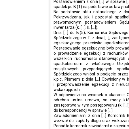
Postanowieniem z dnia […] w sprawie […
spadek po B.(1) na podstawie ustawy nabyli: 
Na podstawie aktu notarialnego z dni
Pokrzywdzona, jak i pozostali spadko
prawomocnym postanowieniem Sądu 
inwentarza (k. […], k. […]).
Dnia […] do B.(5), Komornika Sądoweg
Spółdzielczego w T. z dnia […], zastę
egzekucyjnego przeciwko spadkobierco
Postępowanie egzekucyjne było prowadz
o prowadzenie egzekucji z rachunków
wszelkich ruchomości stanowiących w
spadkobiercom z właściwego Urzęd
majątkowych przypadających spadk
Spółdzielczego wniósł o podjęcie przez
k.p.c. Pismem z dnia […] Obwiniony w 
i przeprowadzenie egzekucji z nieru
wskazując ich.
W odpowiedzi na wniosek o ukaranie 
odrębna ustna umowa, na mocy któr
zastępstwo w tym postępowaniu (k. […]).
do korespondencji w sprawie […].
Zawiadomieniami z dnia […] Komornik 
wezwał do zapłaty długu oraz wskazan
Ponadto komornik zawiadomił o zajęciu w