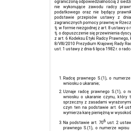
ograniczoną odpowiedzialnością z siedzib
nie wykonujące zawodu radcy prawn
podatkowego oraz nie będący prawni
podstawie przepisów ustawy z dnia
zagranicznych pomocy prawnej w Rzeczyp
tj. w formie niezgodnej z art. 8 ustawy 
tj. o dopuszczenie się przewinienia dysc
z art. 6 Kodeksu Etyki Radcy Prawnego, 
8/VIII/2010 Prezydium Krajowej Rady Rad
ust. 1 ustawy z dnia 6 lipca 1982 r. o rad
Radcę prawnego S.(1), o numerze
wniosku o ukaranie;
Uznaje radcę prawnego S.(1), o 
wniosku o ukaranie czynu, który 
sprzeczny z zasadami wyrażonymi w
czyn ten na podstawie art. 64 ust
wymierza karę pieniężną w wysokości 
6
Na podstawie art. 70
ust. 2 usta
prawnego S.(1), o numerze wpisu