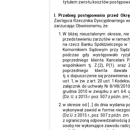
tytułem zwrotu kosztów postępowani
I. Przebieg postępowania przed Okr
Zastępca Rzecznika Dyscyplinarnego wni
zarzucając Obwinionemu, że:
W bliżej nieustalonym okresie, ni
przedstawieniu zarzutów w ramach ws
na rzecz Banku Spółdzielczego w
Komornikiem Sądowym przy Sądzie
podczas gdy występowało ryzy
poprzedniego klienta Kancelarii 
wspólnikiem tj. Z.(2), P(1). ora
poprzedniego klienta dawał
tj. o dopuszczenie się przewinienia 
ust. 1, w zw. z art. 20 ust. 1 Kodek
załącznik do uchwały Nr 8/VIII/20
grudnia 2010 w związku z art. 64. 
(Dz. U. z 2015 r. poz. 507 z późn. zm.
w okresie od […] do dnia wydania 
wykonywał zawód w formie niezgodn
(Dz.U. z 2015 r., poz. 507 z późn. z
z ograniczoną odpowiedzialnością z 
osoby nie wykonujące zawodu radc