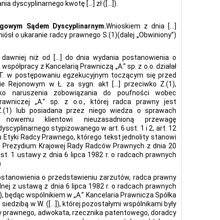
a dyscyplinarnego kwotę […] zł ([…]).
ęgowym Sądem Dyscyplinarnym.
Wnioskiem z dnia […]
ósł o ukaranie radcy prawnego S.(1)(dalej „Obwiniony”)
e dawniej niż od […] do dnia wydania postanowienia o
półpracy z Kancelarią Prawniczą „A.” sp. z o.o. działał
 T. w postępowaniu egzekucyjnym toczącym się przed
 Rejonowym w Ł. za sygn. akt […] przeciwko Z.(1),
ko naruszenia zobowiązania do poufności wobec
Prawniczej „A.” sp. z o.o., której radca prawny jest
z Z.(1) lub posiadana przez niego wiedza o sprawach
a nowemu klientowi nieuzasadnioną przewagę
dyscyplinarnego stypizowanego w art. 6 ust. 1 i 2, art. 12
su Etyki Radcy Prawnego, którego tekst jednolity stanowi
10 Prezydium Krajowej Rady Radców Prawnych z dnia 20
ust. 1 ustawy z dnia 6 lipca 1982 r. o radcach prawnych
)
postanowienia o przedstawieniu zarzutów, radca prawny
ej z ustawą z dnia 6 lipca 1982 r. o radcach prawnych
m.), będąc wspólnikiem w „A.” Kancelaria Prawnicza Spółka
siedzibą w W. ([…]), której pozostałymi wspólnikami były
y prawnego, adwokata, rzecznika patentowego, doradcy