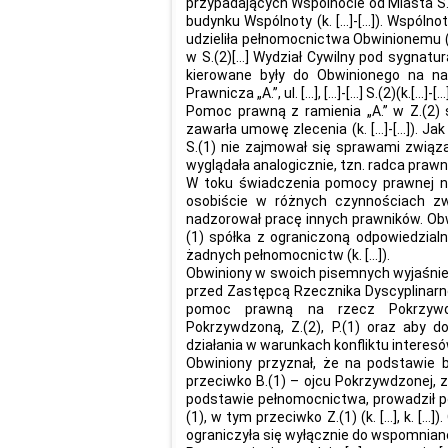
przypadających Wspólnocie od Miasta S
budynku Wspólnoty (k. […]-[…]). Wspólno
udzieliła pełnomocnictwa Obwinionemu (
w S.(2)[…] Wydział Cywilny pod sygnatu
kierowane były do Obwinionego na na
Prawnicza „A.”, ul. […], […]-[…] S.(2)(k.[…]-[…]
Pomoc prawną z ramienia „A.” w Z.(2) ś
zawarła umowę zlecenia (k. […]-[…]). 
S.(1) nie zajmował się sprawami związ
wyglądała analogicznie, tzn. radca prawny
W toku świadczenia pomocy prawnej na 
osobiście w różnych czynnościach zw
nadzorował pracę innych prawników. Obw
(1) spółka z ograniczoną odpowiedzialn
żadnych pełnomocnictw (k. […]).
Obwiniony w swoich pisemnych wyjaśnien
przed Zastępcą Rzecznika Dyscyplinarne
pomoc prawną na rzecz Pokrzywdz
Pokrzywdzoną, Z.(2), P.(1) oraz aby d
działania w warunkach konfliktu interesó
Obwiniony przyznał, że na podstawie 
przeciwko B.(1) – ojcu Pokrzywdzonej, 
podstawie pełnomocnictwa, prowadził 
(1), w tym przeciwko Z.(1) (k. […], k. [
ograniczyła się wyłącznie do wspomnia