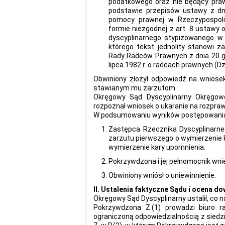
podatkowego oraz nie będący pra
podstawie przepisów ustawy z dn
pomocy prawnej w Rzeczypospolite
formie niezgodnej z art. 8 ustawy 
dyscyplinarnego stypizowanego w 
którego tekst jednolity stanowi z
Rady Radców Prawnych z dnia 20 gr
lipca 1982 r. o radcach prawnych (Dz.
Obwiniony złożył odpowiedź na wniosek
stawianym mu zarzutom.
Okręgowy Sąd Dyscyplinarny Okręgow
rozpoznał wniosek o ukaranie na rozprawi
W podsumowaniu wyników postępowani
Zastępca Rzecznika Dyscyplinarne
zarzutu pierwszego o wymierzenie k
wymierzenie kary upomnienia.
Pokrzywdzona i jej pełnomocnik wnie
Obwiniony wniósł o uniewinnienie.
II. Ustalenia faktyczne Sądu i ocena d
Okręgowy Sąd Dyscyplinarny ustalił, co n
Pokrzywdzona Z.(1) prowadzi biuro ra
ograniczoną odpowiedzialnością z siedz