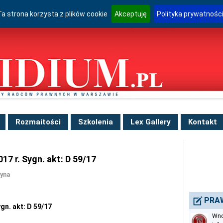
Ta strona korzysta z plików cookie
Akceptuję
Polityka prywatnośc
Rozmaitości
Szkolenia
Lex Gallery
Kontakt
17 r. Sygn. akt: D 59/17
żyna
PRA
gn. akt: D 59/17
Wno