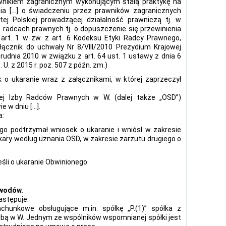
wnikiem zagranicznym wykonującym stałą praktykę na
ia […] o świadczeniu przez prawników zagranicznych
j Polskiej prowadzącej działalność prawniczą tj. w
o radcach prawnych tj. o dopuszczenie się przewinienia
art. 1 w zw. z art. 6 Kodeksu Etyki Radcy Prawnego,
ałącznik do uchwały Nr 8/VIII/2010 Prezydium Krajowej
udnia 2010 w związku z art. 64 ust. 1 ustawy z dnia 6
 U. z 2015 r. poz. 507 z późn. zm.)
 o ukaranie wraz z załącznikami, w której zaprzeczył
ej Izby Radców Prawnych w W. (dalej także „OSD”)
e w dniu […].
a:
go podtrzymał wniosek o ukaranie i wniósł w zakresie
ary według uznania OSD, w zakresie zarzutu drugiego o
śli o ukaranie Obwinionego.
owodów.
astępuje:
chunkowe obsługujące m.in. spółkę „P.(1)” spółka z
ibą w W. Jednym ze wspólników wspomnianej spółki jest