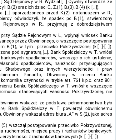
] Sąd Rejonowy w R. Wydział […] Cywilny stwierdził, że
B.(2) oraz ich dzieci C., Z.(1), B.(3), B.(4) (k. […]).
a […] sporządzonego przed K.(2), notariuszem w R.,
biercy oświadczyli, że spadek po B.(1), stwierdzony
Rejonowego w R., przyjmują z dobrodziejstwem
o przy Sądzie Rejonowym w Ł., wpłynął wniosek Banku
powanego przez Obwinionego, o wszczęcie postępowania
m B.(1), w tym przeciwko Pokrzywdzonej (k.[…]-[…]).
one pod sygnaturą […]. Bank Spółdzielczy w T. wniósł
 bankowych spadkobierców, wnosząc o ich ustalenie,
łasność spadkobierców, należności przysługujących
u Skarbowego oraz innych wierzytelności i praw
obiercom. Ponadto, Obwiniony w imieniu Banku
 komornika czynności w trybie art. 761 k.p.c. oraz 801
imieniu Banku Spółdzielczego w T. wniósł o wszczęcie
chomości stanowiących własność Pokrzywdzonej, nie
Obwiniony wskazał, że podstawą pełnomocnictwa była
ej Bank Spółdzielczy w T. powierzył obwinionemu
 Obwiniony wskazał adres biura „A.” w S.(2), jako adres
B.(5) wszczął postępowanie przeciwko Pokrzywdzonej,
ia ruchomości, miejsca pracy i rachunków bankowych.
ierzytelności z rachunków bankowych (k. […]-[…]).