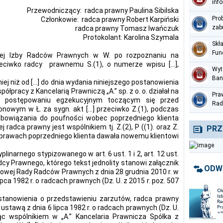
inf
Przewodniczący: radca prawny Paulina Sibilska
per
Pro
Członkowie: radca prawny Robert Karpiński
zab
radca prawny Tomasz Iwańczuk
Protokolant: Karolina Szymala
Skł
Fun
wej Izby Radców Prawnych w W. po rozpoznaniu na
Med
zeciwko radcy prawnemu S.(1), o numerze wpisu […],
Wyt
Ban
niej niż od […] do dnia wydania niniejszego postanowienia
prz
pracy z Kancelarią Prawniczą „A.” sp. z o. o. działał na
Pra
ter
w postępowaniu egzekucyjnym toczącym się przed
Rad
owym w Ł. za sygn. akt […] przeciwko Z.(1), podczas
Nac
bowiązania do poufności wobec poprzedniego klienta
czer
rej radca prawny jest wspólnikiem tj. Z.(2), P ((1). oraz Z.
PRZ
 sprawach poprzedniego klienta dawała nowemu klientowi
plinarnego stypizowanego w art. 6 ust. 1 i 2, art. 12 ust.
Radcy Prawnego, którego tekst jednolity stanowi załącznik
ODW
jowej Rady Radców Prawnych z dnia 28 grudnia 2010 r. w
ipca 1982 r. o radcach prawnych (Dz. U. z 2015 r. poz. 507
ostanowienia o przedstawieniu zarzutów, radca prawny
stawą z dnia 6 lipca 1982 r. o radcach prawnych (Dz. U.
ąc wspólnikiem w „A.” Kancelaria Prawnicza Spółka z