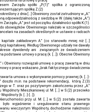
 zatrudniona na umowę o pracę.
esem Zarządu spółki „P.(1)” spółka z ograniczoną
prezentującym spółkę Z.(2)
reślony z dnia [...] Obwiniony został zatrudniony w „A.”
ą odpowiedzialnością z siedzibą w W. (dalej także „A.”)
arządu „A.” jest od początku działalności spółki K.(1).
] do obowiązków Obwinionego należało w szczególności
Kancelarii na zasadach określonych w ustawie o radcach
kapitale zakładowym A.” (co stanowiło mniej niż […]
ycji kapitałowej. Według Obwinionego udziały nie dawały
kresie dywidendy ani związanych ze świadczeniem
a podstawie umowy o pracę (k. […]). Obecnie Obwiniony
.” i Obwiniony rozwiązali umowę o pracę zawartą w dniu
a umowy o pracę wskazano „brak faktycznego świadczenia
ła zawarta umowa o wykonywanie pomocy prawnej (k. […]-
.” doszło m.in. na podstawie rekomendacji, którą Z.(3)
czego w T. oraz po pozytywnym zakończeniu przez „A.”
 Wspólnoty Mieszkaniowej ul. M. […] w S.(2) przeciwko
Wspólnoty (k. […]-[…]).
Nieruchomości przy ul. M. […] w S.(2) została zawarta
 było wyjaśnienie i uregulowanie stanu prawnego
waniu wieczystym Wspólnoty, dochodzenie należności