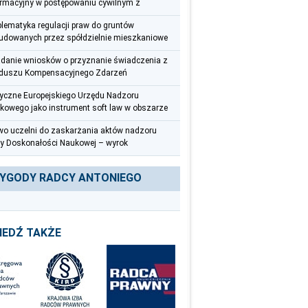
ormacyjny w postępowaniu cywilnym z
spektywy radcy prawnego
blematyka regulacji praw do gruntów
udowanych przez spółdzielnie mieszkaniowe
adanie wniosków o przyznanie świadczenia z
duszu Kompensacyjnego Zdarzeń
ycznych – uwagi praktyczne
yczne Europejskiego Urzędu Nadzoru
kowego jako instrument soft law w obszarze
eciwdziałania praniu pieniędzy i finansowaniu
wo uczelni do zaskarżania aktów nadzoru
roryzmu
y Doskonałości Naukowej – wyrok
zelnego Sądu Administracyjnego z 12
wca 2025 r. (III OSK 626/22)
YGODY RADCY ANTONIEGO
IEDŹ TAKŻE