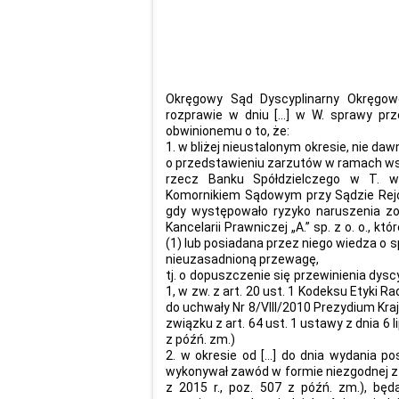
Okręgowy Sąd Dyscyplinarny Okręgo
rozprawie w dniu […] w W. sprawy pr
obwinionemu o to, że:
1. w bliżej nieustalonym okresie, nie daw
o przedstawieniu zarzutów w ramach współ
rzecz Banku Spółdzielczego w T. 
Komornikiem Sądowym przy Sądzie Rejon
gdy występowało ryzyko naruszenia zo
Kancelarii Prawniczej „A.” sp. z o. o., któ
(1) lub posiadana przez niego wiedza o
nieuzasadnioną przewagę,
tj. o dopuszczenie się przewinienia dyscy
1, w zw. z art. 20 ust. 1 Kodeksu Etyki 
do uchwały Nr 8/VIII/2010 Prezydium Kra
związku z art. 64 ust. 1 ustawy z dnia 6 l
z późń. zm.)
2. w okresie od […] do dnia wydania p
wykonywał zawód w formie niezgodnej z u
z 2015 r., poz. 507 z późń. zm.), będ