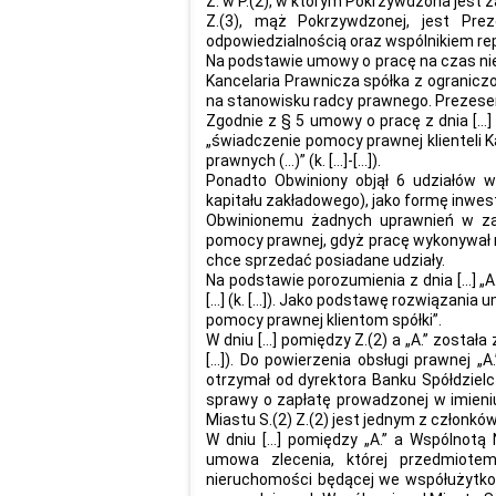
Z. w P.(2), w którym Pokrzywdzona jest
Z.(3), mąż Pokrzywdzonej, jest Prez
odpowiedzialnością oraz wspólnikiem re
Na podstawie umowy o pracę na czas nieok
Kancelaria Prawnicza spółka z ograniczon
na stanowisku radcy prawnego. Prezesem Z
Zgodnie z § 5 umowy o pracę z dnia […
„świadczenie pomocy prawnej klienteli 
prawnych (…)” (k. […]-[…]).
Ponadto Obwiniony objął 6 udziałów w 
kapitału zakładowego), jako formę inwest
Obwinionemu żadnych uprawnień w za
pomocy prawnej, gdyż pracę wykonywał n
chce sprzedać posiadane udziały.
Na podstawie porozumienia z dnia […] „A
[…] (k. […]). Jako podstawę rozwiązani
pomocy prawnej klientom spółki”.
W dniu […] pomiędzy Z.(2) a „A.” zosta
[…]). Do powierzenia obsługi prawnej „A
otrzymał od dyrektora Banku Spółdziel
sprawy o zapłatę prowadzonej w imieniu
Miastu S.(2) Z.(2) jest jednym z członków 
W dniu […] pomiędzy „A.” a Wspólnotą 
umowa zlecenia, której przedmiotem
nieruchomości będącej we współużytko