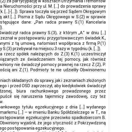
.(2) za partycypację w kosztach utrzymania i remontów
ta Nieruchomości przy ul. M. […] do prowadzenia sprawy
k. […]-[…]). Sprawa toczyła się przed Sądem Okręgowym
rą akt […]. Pisma z Sądu Okręgowego w S.(2) w sprawie
stępujące dane: „Pan radca prawny S.(1) Kancelaria
).
wiadczył radca prawny S.(3), z którym „A.” w dniu […]
Jak zeznał w postępowaniu przygotowawczym świadek K.,
anymi z tą umową, natomiast współpraca z firmą P.(1)
 S.(3) przebywał na miejscu 3 razy w tygodniu (k. […]).
rzecz spółek należących do Z.(3) K.(1) uczestniczył
iązanych ze świadczeniem tej pomocy, jak również
iniony nie świadczył pomocy prawnej na rzecz Z.(2), P.
ością ani Z.(1). Podmioty te nie udzieliły Obwinionemu
iach składanych do sprawy, jak i zeznaniach złożonych
go i przed OSD zaprzeczył, aby kiedykolwiek świadczył
onej, biura rachunkowego prowadzonego przez
opuścił się naruszenia tajemnicy zawodowej, czy też
w.
bankowego tytułu egzekucyjnego z dnia […] wydanego
zmarłemu […] – w imieniu Banku Spółdzielczego w T., na
postępowanie egzekucyjne przeciwko spadkobiercom B.
…]). Obwiniony wyjaśnił, że jego styczność z Pokrzywdzoną
nego postępowania egzekucyjnego.