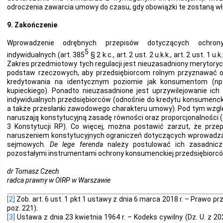
odroczenia zawarcia umowy do czasu, gdy obowiązki te zostaną wł
9. Zakończenie
Wprowadzenie odrębnych przepisów dotyczących ochrony
5
indywidualnych (art. 385
§ 2 k.c., art. 2 ust. 2 u.k.k., art. 2 ust. 1 u
Zakres przedmiotowy tych regulacji jest nieuzasadniony merytoryc
podstaw rzeczowych, aby przedsiębiorcom rolnym przyznawać o
kredytowania na identycznym poziomie jak konsumentom (np.
kupieckiego). Ponadto nieuzasadnione jest uprzywilejowanie ic
indywidualnych przedsiębiorców (odnośnie do kredytu konsumenck
a także przesłanki zawodowego charakteru umowy). Pod tym wzg
naruszają konstytucyjną zasadę równości oraz proporcjonalności (art
3 Konstytucji RP). Co więcej, można postawić zarzut, że prze
naruszeniem konstytucyjnych ograniczeń dotyczących wprowadza
sejmowych.
De lege ferenda
należy postulować ich zasadnicz
pozostałymi instrumentami ochrony konsumenckiej przedsiębiorcó
dr Tomasz Czech
radca prawny w OIRP w Warszawie
[2]
Zob. art. 6 ust. 1 pkt 1 ustawy z dnia 6 marca 2018 r. – Prawo prz
poz. 221).
[3]
Ustawa z dnia 23 kwietnia 1964 r. – Kodeks cywilny (Dz. U. z 2023