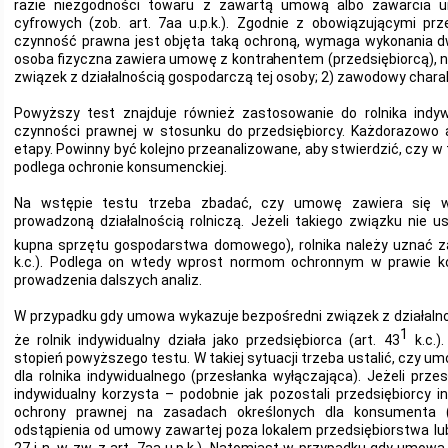
razie niezgodności towaru z zawartą umową albo zawarcia 
cyfrowych (zob. art. 7aa u.p.k.). Zgodnie z obowiązującymi prz
czynność prawna jest objęta taką ochroną, wymaga wykonania d
osoba fizyczna zawiera umowę z kontrahentem (przedsiębiorcą), n
związek z działalnością gospodarczą tej osoby; 2) zawodowy char
Powyższy test znajduje również zastosowanie do rolnika indyw
czynności prawnej w stosunku do przedsiębiorcy. Każdorazowo 
etapy. Powinny być kolejno przeanalizowane, aby stwierdzić, czy w t
podlega ochronie konsumenckiej.
Na wstępie testu trzeba zbadać, czy umowę zawiera się 
prowadzoną działalnością rolniczą. Jeżeli takiego związku nie 
kupna sprzętu gospodarstwa domowego), rolnika należy uznać z
k.c.). Podlega on wtedy wprost normom ochronnym w prawie k
prowadzenia dalszych analiz.
W przypadku gdy umowa wykazuje bezpośredni związek z działalnośc
1
że rolnik indywidualny działa jako przedsiębiorca (art. 43
k.c.).
stopień powyższego testu. W takiej sytuacji trzeba ustalić, czy
dla rolnika indywidualnego (przesłanka wyłączająca). Jeżeli przesła
indywidualny korzysta – podobnie jak pozostali przedsiębiorcy i
ochrony prawnej na zasadach określonych dla konsumenta 
odstąpienia od umowy zawartej poza lokalem przedsiębiorstwa lub 