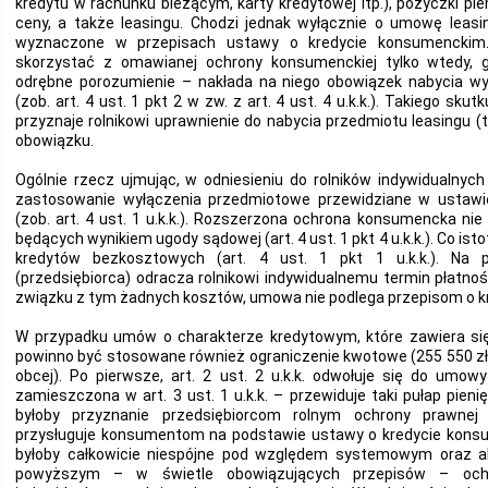
kredytu w rachunku bieżącym, karty kredytowej itp.), pożyczki pie
ceny, a także leasingu. Chodzi jednak wyłącznie o umowę leasin
wyznaczone w przepisach ustawy o kredycie konsumenckim.
skorzystać z omawianej ochrony konsumenckiej tylko wtedy, 
odrębne porozumienie – nakłada na niego obowiązek nabycia w
(zob. art. 4 ust. 1 pkt 2 w zw. z art. 4 ust. 4 u.k.k.). Takiego sk
przyznaje rolnikowi uprawnienie do nabycia przedmiotu leasingu (
obowiązku.
Ogólnie rzecz ujmując, w odniesieniu do rolników indywidualnyc
zastosowanie wyłączenia przedmiotowe przewidziane w ustawi
(zob. art. 4 ust. 1 u.k.k.). Rozszerzona ochrona konsumencka ni
będących wynikiem ugody sądowej (art. 4 ust. 1 pkt 4 u.k.k.). Co isto
kredytów bezkosztowych (art. 4 ust. 1 pkt 1 u.k.k.). Na pr
(przedsiębiorca) odracza rolnikowi indywidualnemu termin płatnośc
związku z tym żadnych kosztów, umowa nie podlega przepisom o 
W przypadku umów o charakterze kredytowym, które zawiera się 
powinno być stosowane również ograniczenie kwotowe (255 550 zł
obcej). Po pierwsze, art. 2 ust. 2 u.k.k. odwołuje się do umowy 
zamieszczona w art. 3 ust. 1 u.k.k. – przewiduje taki pułap pienię
byłoby przyznanie przedsiębiorcom rolnym ochrony prawne
przysługuje konsumentom na podstawie ustawy o kredycie konsu
byłoby całkowicie niespójne pod względem systemowym oraz a
powyższym – w świetle obowiązujących przepisów – ochr