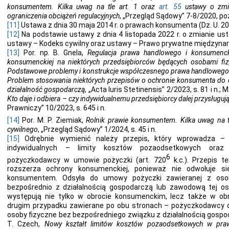
konsumentem. Kilka uwag na tle art. 1 oraz
art. 55
ustawy o zmia
ograniczenia obciążeń regulacyjnych
, „Przegląd Sądowy” 7-8/2020, poz.
[11]
Ustawa z dnia 30 maja 2014 r. o prawach konsumenta (Dz. U. 2023 r
[12]
Na podstawie ustawy z dnia 4 listopada 2022 r. o zmianie u
ustawy – Kodeks cywilny oraz ustawy – Prawo prywatne międzynaro
[13]
Por. np. B. Gnela,
Regulacja prawa handlowego i konsumenck
konsumenckiej na niektórych przedsiębiorców będących osobami fi
Podstawowe problemy i konstrukcje współczesnego prawa handloweg
Problem stosowania niektórych przepisów o ochronie konsumenta do
działalność gospodarczą
, „Acta Iuris Stetinensis” 2/2023, s. 81 i n.;
Kto daje i odbiera – czy indywidualnemu przedsiębiorcy dalej przysług
Prawniczy” 10/2023, s. 645 i n.
[14]
Por. M. P. Ziemiak,
Rolnik prawie konsumentem. Kilka uwag na t
cywilnego
, „Przegląd Sądowy” 1/2024, s. 45 i n.
[15]
Odrębnie wymienić należy przepis, który wprowadza – 
indywidualnych – limity kosztów pozaodsetkowych oraz
6
pożyczkodawcy w umowie pożyczki (art. 720
k.c.). Przepis te
rozszerza ochrony konsumenckiej, ponieważ nie odwołuje 
konsumentem. Odsyła do umowy pożyczki zawieranej z osob
bezpośrednio z działalnością gospodarczą lub zawodową tej os
występują nie tylko w obrocie konsumenckim, lecz także w o
drugim przypadku zawierane po obu stronach – pożyczkodawcy o
osoby fizyczne bez bezpośredniego związku z działalnością gosp
T. Czech,
Nowy kształt limitów kosztów pozaodsetkowych w pra