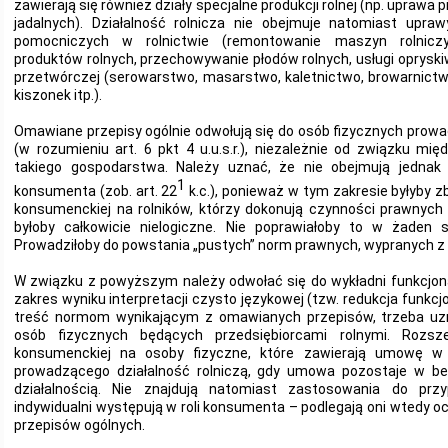
zawierają się również działy specjalne produkcji rolnej (np. uprawa
jadalnych). Działalność rolnicza nie obejmuje natomiast upra
pomocniczych w rolnictwie (remontowanie maszyn rolniczy
produktów rolnych, przechowywanie płodów rolnych, usługi opryskiwan
przetwórczej (serowarstwo, masarstwo, kaletnictwo, browarnic
kiszonek itp.).
Omawiane przepisy ogólnie odwołują się do osób fizycznych prow
(w rozumieniu art. 6 pkt 4 u.u.s.r.), niezależnie od związku 
takiego gospodarstwa. Należy uznać, że nie obejmują jednak
1
konsumenta (zob. art. 22
k.c.), ponieważ w tym zakresie byłyby 
konsumenckiej na rolników, którzy dokonują czynności prawnyc
byłoby całkowicie nielogiczne. Nie poprawiałoby to w żaden s
Prowadziłoby do powstania „pustych” norm prawnych, wypranych z r
W związku z powyższym należy odwołać się do wykładni funkcjona
zakres wyniku interpretacji czysto językowej (tzw. redukcja funk
treść normom wynikającym z omawianych przepisów, trzeba uzn
osób fizycznych będących przedsiębiorcami rolnymi. Rozsz
konsumenckiej na osoby fizyczne, które zawierają umowę w c
prowadzącego działalność rolniczą, gdy umowa pozostaje w b
działalnością. Nie znajdują natomiast zastosowania do przy
indywidualni występują w roli konsumenta – podlegają oni wtedy o
przepisów ogólnych.