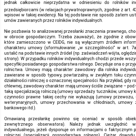
jednak całkowicie nieprzydatna w odniesieniu do rolników i
przedsiębiorcami (w relacjach prywatnoprawnych, zgodnie z art. 4
wpisowi w takiej ewidencji. Na tej podstawie nie sposób zatem u
umów zawieranych przez rolników indywidualnych.
Nie pozbawia to analizowanej przesłanki znaczenia prawnego, cho
w obrocie gospodarczym. Trzeba zauważyć, że zgodnie z obowi
które zamieszczono w CEIDG, nie są wyłącznym źródłem infor
charakteru umowy (sformułowanie: „w szczególności” w art. 7a
ustalić na podstawie innych źródeł (np. zaświadczeń wójta, oględ
strony). W przypadku rolników indywidualnych chodzi przede wsz
specyfiki posiadanego gospodarstwa rolnego. Decyduje ona o przyjęt
rolnictwa. Umowy mają charakter zawodowy dla rolnika indywid
zawierane w sposób typowy, powtarzalny, w zwykłym toku czyn
działalności rolniczej o oznaczonej specjalności. Na przykład, gdy 
chlewnej, zawodowy charakter mają umowy ściśle związane – pod
taką specjalizacją rolniczą (umowy sprzedaży tuczników, umowy ku
czynności prawne takiej cechy nie wykazują (umowy przewozu,
weterynaryjnych, umowy przechowania w chłodniach, umowy 
bankowego itd.).
Omawianą przesłankę powinno się oceniać w sposób obiek
zewnętrznego obserwatora). Należy jednak uwzględnić wi
indywidualnego, jeżeli dysponuje on informacjami o faktycznym p
rolniczej (specjalizacji gospodarstwa rolnego). Ciężar dow