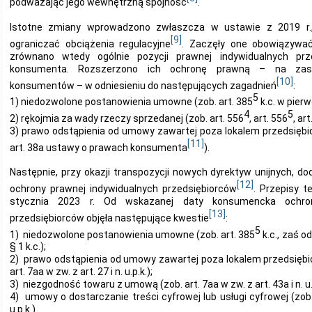
podważając jego wewnętrzną spójność
.
Istotne zmiany wprowadzono zwłaszcza w ustawie z 2019 r.,
[9]
ograniczać obciążenia regulacyjne
. Zaczęły one obowiązywać
zrównano wtedy ogólnie pozycji prawnej indywidualnych pr
konsumenta. Rozszerzono ich ochronę prawną – na zasa
[10]
konsumentów – w odniesieniu do następujących zagadnień
:
5
1) niedozwolone postanowienia umowne (zob. art. 385
k.c. w pier
4
5
2) rękojmia za wady rzeczy sprzedanej (zob. art. 556
, art. 556
, ar
3) prawo odstąpienia od umowy zawartej poza lokalem przedsiębio
[11]
art. 38a ustawy o prawach konsumenta
).
Następnie, przy okazji transpozycji nowych dyrektyw unijnych, 
[12]
ochrony prawnej indywidualnych przedsiębiorców
. Przepisy 
stycznia 2023 r. Od wskazanej daty konsumencka ochron
[13]
przedsiębiorców objęła następujące kwestie
:
5
1) niedozwolone postanowienia umowne (zob. art. 385
k.c., zaś od
§ 1 k.c.);
2) prawo odstąpienia od umowy zawartej poza lokalem przedsiębio
art. 7aa w zw. z art. 27 i n. u.p.k.);
3) niezgodność towaru z umową (zob. art. 7aa w zw. z art. 43a i n. u.p
4) umowy o dostarczanie treści cyfrowej lub usługi cyfrowej (zob. a
u.p.k.).