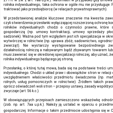
27 i n. w zw. z art. 7aa u.p.k.). Natomiast w przypadku gdy umo
rolnika indywidualnego, taka ochrona w ogóle mu nie przysługuje.
traktować jako przedsiębiorcę (w relacjach prywatnoprawnych).
W przedstawionej analizie kluczowe znaczenie ma kwestia za
czyli stwierdzenia przesłanki wyłączającej rozszerzoną ochronę k
rolników indywidualnych chodzi o czynności prawne, które s
gospodarczą (np. umowy kontraktacji, umowy sprzedaży pł
sadzonek). Ważna pod tym względem jest ich specjalizacja w okreś
wytwórczej w rolnictwie (np. uprawa zbóż, sadownictwo, ogrodni
zwierząt). Nie wystarczy występowanie bezpośredniego z
działalnością rolniczą a nabywanym bądź zbywanym towarem lu
musi zawierać się w określonej specjalizacji rolniczej, aby uznać,
rolnika indywidualnego będącego jej stroną.
Przesłankę, o której tutaj mowa, bada się na podstawie treści um
indywidualnego. Chodzi o układ praw i obowiązków stron w relacji
uwzględnieniem właściwości przedmiotu świadczenia (np. mat
rolnych, usług pomocniczych w rolnictwie). Źródłem takich pr
oprócz oświadczeń woli stron – przepisy ustawy, zasady współżyc
zwyczaje (art. 56 k.c.).
W obowiązujących przepisach zamieszczono wskazówkę odnośnie
(zob. np. art. 7aa u.p.k.). Należy ją ustalać w oparciu o przedm
gospodarczej. Informacje o takim przedmiocie udostępnia się w 