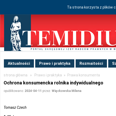
Ta strona korzysta z plików 
Aktualności
Prawo i praktyka
Rozmaitości
S
strona główna
»
Prawo i praktyka
»
Prawa konsumenta
Ochrona konsumencka rolnika indywidualnego
opublikowano:
2024-04-11
przez:
Więckowska Milena
Tomasz Czech