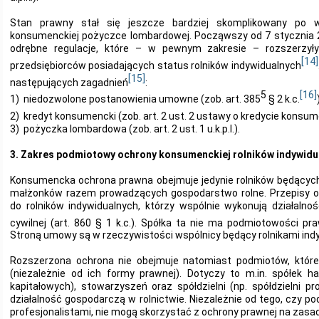
Stan prawny stał się jeszcze bardziej skomplikowany po 
konsumenckiej pożyczce lombardowej. Począwszy od 7 stycznia 
odrębne regulacje, które – w pewnym zakresie – rozszerzy
[14]
przedsiębiorców posiadających status rolników indywidualnych
[15]
następujących zagadnień
:
5
[16]
1) niedozwolone postanowienia umowne (zob. art. 385
§ 2 k.c.
2) kredyt konsumencki (zob. art. 2 ust. 2 ustawy o kredycie konsu
3) pożyczka lombardowa (zob. art. 2 ust. 1 u.k.p.l.).
3. Zakres podmiotowy ochrony konsumenckiej rolników indywidu
Konsumencka ochrona prawna obejmuje jedynie rolników będącyc
małżonków razem prowadzących gospodarstwo rolne. Przepisy oc
do rolników indywidualnych, którzy wspólnie wykonują działalnoś
cywilnej (art. 860 § 1 k.c.). Spółka ta nie ma podmiotowości p
Stroną umowy są w rzeczywistości wspólnicy będący rolnikami ind
Rozszerzona ochrona nie obejmuje natomiast podmiotów, które
(niezależnie od ich formy prawnej). Dotyczy to m.in. spółek 
kapitałowych), stowarzyszeń oraz spółdzielni (np. spółdzielni pr
działalność gospodarczą w rolnictwie. Niezależnie od tego, czy p
profesjonalistami, nie mogą skorzystać z ochrony prawnej na zas