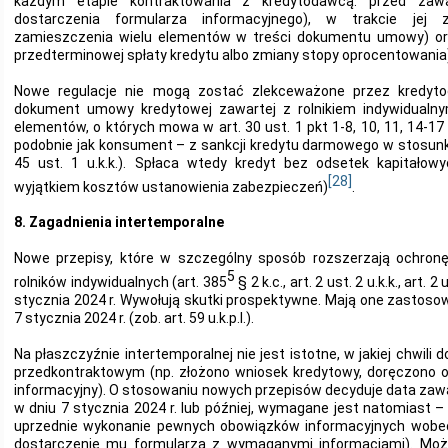
każdym etapie kontraktowania z kredytodawcą: przed za
dostarczenia formularza informacyjnego), w trakcie jej 
zamieszczenia wielu elementów w treści dokumentu umowy) ora
przedterminowej spłaty kredytu albo zmiany stopy oprocentowania
Nowe regulacje nie mogą zostać zlekceważone przez kredytod
dokument umowy kredytowej zawartej z rolnikiem indywidualn
elementów, o których mowa w art. 30 ust. 1 pkt 1-8, 10, 11, 14-17
podobnie jak konsument – z sankcji kredytu darmowego w stosunk
45 ust. 1 u.k.k.). Spłaca wtedy kredyt bez odsetek kapitałow
[28]
wyjątkiem kosztów ustanowienia zabezpieczeń)
.
8. Zagadnienia intertemporalne
Nowe przepisy, które w szczególny sposób rozszerzają ochro
5
rolników indywidualnych (art. 385
§ 2 k.c., art. 2 ust. 2 u.k.k., art. 2
stycznia 2024 r. Wywołują skutki prospektywne. Mają one zastos
7 stycznia 2024 r. (zob. art. 59 u.k.p.l.).
Na płaszczyźnie intertemporalnej nie jest istotne, w jakiej chwili
przedkontraktowym (np. złożono wniosek kredytowy, doręczono o
informacyjny). O stosowaniu nowych przepisów decyduje data zaw
w dniu 7 stycznia 2024 r. lub później, wymagane jest natomiast –
uprzednie wykonanie pewnych obowiązków informacyjnych wobec 
dostarczenie mu formularza z wymaganymi informacjami). Moż