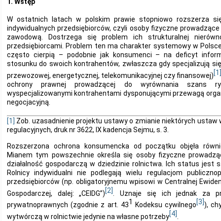
1. Wstęp
W ostatnich latach w polskim prawie stopniowo rozszerza s
indywidualnych przedsiębiorców, czyli osoby fizyczne prowadzące
zawodową. Dostrzega się problem ich strukturalnej nierówn
przedsiębiorcami. Problem ten ma charakter systemowy w Polsce.
często cierpią – podobnie jak konsumenci – na deficyt infor
stosunku do swoich kontrahentów, zwłaszcza gdy specjalizują się 
[1
przewozowej, energetycznej, telekomunikacyjnej czy finansowej)
ochrony prawnej prowadzącej do wyrównania szans r
wyspecjalizowanymi kontrahentami dysponującymi przewagą organ
negocjacyjną.
[1]
Zob. uzasadnienie projektu ustawy o zmianie niektórych ustaw 
regulacyjnych, druk nr 3622, IX kadencja Sejmu, s. 3.
Rozszerzona ochrona konsumencka od początku objęła również
Mianem tym powszechnie określa się osoby fizyczne prowadzą
działalność gospodarczą w dziedzinie rolnictwa. Ich status jest 
Rolnicy indywidualni nie podlegają wielu regulacjom publicz
przedsiębiorców (np. obligatoryjnemu wpisowi w Centralnej Ewidencj
[2]
Gospodarczej, dalej: „CEIDG”)
. Uznaje się ich jednak za pr
1
[3]
prywatnoprawnych (zgodnie z art. 43
Kodeksu cywilnego
), c
[4]
wytwórczą w rolnictwie jedynie na własne potrzeby
.