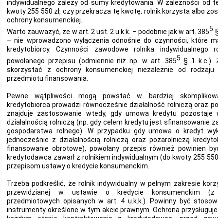
indywidualnego zależy od sumy kredytowania. W zależności od t
kwoty 255 550 zł, czy przekracza tę kwotę, rolnik korzysta albo z
ochrony konsumenckiej.
5
Warto zauważyć, że w art. 2 ust. 2 u.k.k. – podobnie jak w art. 385
§
– nie wprowadzono wyłączenia odnośnie do czynności, które m
kredytobiorcy. Czynności zawodowe rolnika indywidualnego r
5
powołanego przepisu (odmiennie niż np. w art. 385
§ 1 k.c.).
skorzystać z ochrony konsumenckiej niezależnie od rodzaju 
przedmiotu finansowania.
Pewne wątpliwości mogą powstać w bardziej skomplikowa
kredytobiorca prowadzi równocześnie działalność rolniczą oraz pozar
znajduje zastosowanie wtedy, gdy umowa kredytu pozostaje
działalnością rolniczą (np. gdy celem kredytu jest sfinansowanie
gospodarstwa rolnego). W przypadku gdy umowa o kredyt wyk
jednocześnie z działalnością rolniczą oraz pozarolniczą kredyt
finansowanie obrotowe), powołany przepis również powinien b
kredytodawca zawarł z rolnikiem indywidualnym (do kwoty 255 550 
przepisom ustawy o kredycie konsumenckim.
Trzeba podkreślić, że rolnik indywidualny w pełnym zakresie ko
przewidzianej w ustawie o kredycie konsumenckim (z 
przedmiotowych opisanych w art. 4 u.k.k.). Powinny być stoso
instrumenty określone w tym akcie prawnym. Ochrona przysługuje