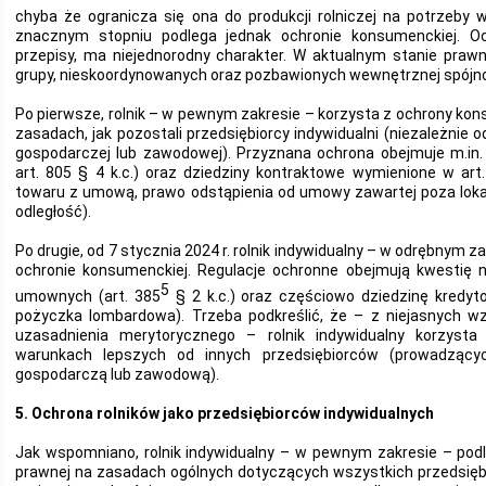
chyba że ogranicza się ona do produkcji rolniczej na potrzeby w
znacznym stopniu podlega jednak ochronie konsumenckiej. Oc
przepisy, ma niejednorodny charakter. W aktualnym stanie pra
grupy, nieskoordynowanych oraz pozbawionych wewnętrznej spójnoś
Po pierwsze, rolnik – w pewnym zakresie – korzysta z ochrony ko
zasadach, jak pozostali przedsiębiorcy indywidualni (niezależnie o
gospodarczej lub zawodowej). Przyznana ochrona obejmuje m.in
art. 805 § 4 k.c.) oraz dziedziny kontraktowe wymienione w art.
towaru z umową, prawo odstąpienia od umowy zawartej poza loka
odległość).
Po drugie, od 7 stycznia 2024 r. rolnik indywidualny – w odrębnym z
ochronie konsumenckiej. Regulacje ochronne obejmują kwestię 
5
umownych (art. 385
§ 2 k.c.) oraz częściowo dziedzinę kredyt
pożyczka lombardowa). Trzeba podkreślić, że – z niejasnych w
uzasadnienia merytorycznego – rolnik indywidualny korzysta
warunkach lepszych od innych przedsiębiorców (prowadzących
gospodarczą lub zawodową).
5. Ochrona rolników jako przedsiębiorców indywidualnych
Jak wspomniano, rolnik indywidualny – w pewnym zakresie – pod
prawnej na zasadach ogólnych dotyczących wszystkich przedsiębi