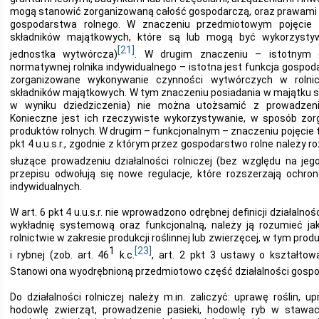
mogą stanowić zorganizowaną całość gospodarczą, oraz prawami
gospodarstwa rolnego. W znaczeniu przedmiotowym pojęcie
składników majątkowych, które są lub mogą być wykorzystywa
[21]
jednostka wytwórcza)
. W drugim znaczeniu – istotnym d
normatywnej rolnika indywidualnego – istotna jest funkcja gospo
zorganizowane wykonywanie czynności wytwórczych w roln
składników majątkowych. W tym znaczeniu posiadania w majątku s
w wyniku dziedziczenia) nie można utożsamić z prowadzen
Konieczne jest ich rzeczywiste wykorzystywanie, w sposób zor
produktów rolnych. W drugim – funkcjonalnym – znaczeniu pojęcie t
pkt 4 u.u.s.r., zgodnie z którym przez gospodarstwo rolne należy
służące prowadzeniu działalności rolniczej (bez względu na jeg
przepisu odwołują się nowe regulacje, które rozszerzają ochr
indywidualnych.
W art. 6 pkt 4 u.u.s.r. nie wprowadzono odrębnej definicji działalnoś
wykładnię systemową oraz funkcjonalną, należy ją rozumieć ja
rolnictwie w zakresie produkcji roślinnej lub zwierzęcej, w tym prod
1
[23]
i rybnej (zob. art. 46
k.c.
, art. 2 pkt 3 ustawy o kształtowa
Stanowi ona wyodrębnioną przedmiotowo część działalności gospo
Do działalności rolniczej należy m.in. zaliczyć: uprawę roślin, 
hodowlę zwierząt, prowadzenie pasieki, hodowlę ryb w stawac