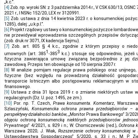
„k.c.”.
[4]
Zob. np. wyroki SN: z 3 października 2014 r., V CSK 630/13, OSNC 7
2021 r., I NSNc 152/20, LEX nr 3120991.
[5]
Zob. ustawa z dnia 14 kwietnia 2023 r. o konsumenckiej pożyc
1285), dalej: „u.k.p.l.”.
[6]
Projekt rządowy ustawy o konsumenckiej pożyczce lombardowej,
nie przewidywał wprowadzenia szczególnych przepisów dotycząc
(zob. druk nr 3071, IX kadencja Sejmu).
[7]
Zob. art. 805 § 4 k.c., zgodnie z którym przepisy o nied
1
3
umownych (art. 385
-385
k.c.) stosuje się odpowiednio, jeżel
fizyczna zawierająca umowę związaną bezpośrednio z jej dzi
zawodową. Przepis ten obowiązuje od 10 sierpnia 2007 r.
[8]
W analizie pomijam regulacje prawa polskiego oraz unijnego, 
fizyczne (bez względu na prowadzoną działalność gospoda
transporcie lotniczym albo postępowaniu reklamacyjnym w st
finansowego.
[9]
Ustawa z dnia 31 lipca 2019 r. o zmianie niektórych ustaw w
regulacyjnych (Dz. U. poz. 1495, ze zm.).
[10]
Por. np. T. Czech,
Prawa konsumenta. Komentarz
, Warszawa 
Szlaszyński,
Konsumencka ochrona prawna przedsiębiorców – ana
perspektywy działalności banków
, „Monitor Prawa Bankowego” 3/2020, 
objęciu ochroną konsumencką niektórych przedsiębiorców jednoo
Prywatnego” 4/2021, s. 829 i n.; W. Chomiczewski (red.),
Ochrona 
Warszawa 2020; J. Wiak,
Rozszerzenie ochrony konsumenckiej w 
Ustawodawstwa Gospodarczego” 5/2020, s. 33 i n.; M. P. Z