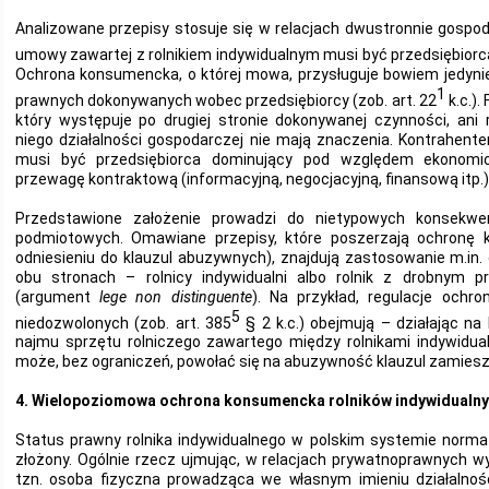
Analizowane przepisy stosuje się w relacjach dwustronnie gospo
umowy zawartej z rolnikiem indywidualnym musi być przedsiębiorca
Ochrona konsumencka, o której mowa, przysługuje bowiem jedynie
1
prawnych dokonywanych wobec przedsiębiorcy (zob. art. 22
k.c.).
który występuje po drugiej stronie dokonywanej czynności, ani
niego działalności gospodarczej nie mają znaczenia. Kontrahente
musi być przedsiębiorca dominujący pod względem ekonomi
przewagę kontraktową (informacyjną, negocjacyjną, finansową itp.)
Przedstawione założenie prowadzi do nietypowych konsekwen
podmiotowych. Omawiane przepisy, które poszerzają ochronę
odniesieniu do klauzul abuzywnych), znajdują zastosowanie m.in.
obu stronach – rolnicy indywidualni albo rolnik z drobnym pr
(argument
lege non distinguente
). Na przykład, regulacje ochr
5
niedozwolonych (zob. art. 385
§ 2 k.c.) obejmują – działając n
najmu sprzętu rolniczego zawartego między rolnikami indywidual
może, bez ograniczeń, powołać się na abuzywność klauzul zamies
4. Wielopoziomowa ochrona konsumencka rolników indywidualny
Status prawny rolnika indywidualnego w polskim systemie norm
złożony. Ogólnie rzecz ujmując, w relacjach prywatnoprawnych wy
tzn. osoba fizyczna prowadząca we własnym imieniu działalnoś