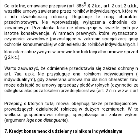
5
Co istotne, omawiane przepisy (art. 385
§ 2 k.c., art. 2 ust. 2 u.k.k.
wszelkie umowy zawierane przez rolników indywidualnych, które 
z ich działalnością rolniczą. Regulacje te mają charakt
przedmiotowym. Nie wprowadzają wyłączenia odnośnie do
zawodowym. Przesłanka taka nie obowiązuje w świetle tych prz
istotne konsekwencje. W ramach prawnych, które wyznaczono
czynności zawodowe (pozostające w zakresie specjalizacji gosp
ochronie konsumenckiej w odniesieniu do rolników indywidualnych.
klauzulami abuzywnymi w umowie kontraktacji albo umowie sprzeda
§ 2 k.c.).
Warto zauważyć, że odmiennie przedstawia się zakres ochrony 
art. 7aa u.p.k. Nie przysługuje ona rolnikom indywidualnym 
indywidualnym), gdy zawierana umowa ma dla nich charakter zawod
może odstąpić od umowy sprzedaży płodów rolnych (czynności za
odległość albo poza lokalem przedsiębiorstwa (art. 27 i n. w zw. z art.
Przepisy, o których tutaj mowa, obejmują także przedsiębiorców
prowadzących działalność rolniczą w dużych rozmiarach. W t
wielkość gospodarstwa rolnego, specjalizacja ani zakres wykony
(argument
lege non distinguente
).
7. Kredyt konsumencki udzielany rolnikom indywidualnym