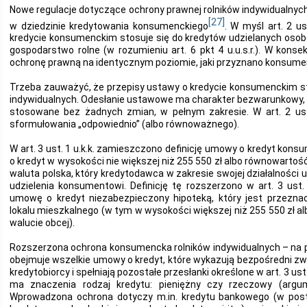
Nowe regulacje dotyczące ochrony prawnej rolników indywidualny
[27]
w dziedzinie kredytowania konsumenckiego
. W myśl art. 2 us
kredycie konsumenckim stosuje się do kredytów udzielanych os
gospodarstwo rolne (w rozumieniu art. 6 pkt 4 u.u.s.r.). W konse
ochronę prawną na identycznym poziomie, jaki przyznano konsume
Trzeba zauważyć, że przepisy ustawy o kredycie konsumenckim st
indywidualnych. Odesłanie ustawowe ma charakter bezwarunkowy, 
stosowane bez żadnych zmian, w pełnym zakresie. W art. 2 ust
sformułowania „odpowiednio” (albo równoważnego).
W art. 3 ust. 1 u.k.k. zamieszczono definicję umowy o kredyt ko
o kredyt w wysokości nie większej niż 255 550 zł albo równowartość 
waluta polska, który kredytodawca w zakresie swojej działalności u
udzielenia konsumentowi. Definicję tę rozszerzono w art. 3 ust. 
umowę o kredyt niezabezpieczony hipoteką, który jest przezn
lokalu mieszkalnego (w tym w wysokości większej niż 255 550 zł a
walucie obcej).
Rozszerzona ochrona konsumencka rolników indywidualnych – na pod
obejmuje wszelkie umowy o kredyt, które wykazują bezpośredni zwi
kredytobiorcy i spełniają pozostałe przesłanki określone w art. 3 ust
ma znaczenia rodzaj kredytu: pieniężny czy rzeczowy (arg
Wprowadzona ochrona dotyczy m.in. kredytu bankowego (w posta