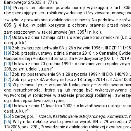
Bankowego” 2/2023, s. 77 i n.
[16]
Przepis ten obecnie powiela normę wynikającą z art. 805
ubezpieczającym jest rolnik indywidualny, który zawiera umowę 
związku z prowadzoną działalnością rolniczą. Na podstawie zarów
805 § 4 k.c. w pełni korzysta z ochrony prawnej przed nied
1
zamieszczonymi w takiej umowie (art. 385
i n. k.c.).
[17]
Ustawa z dnia 12 maja 2011 r. o kredycie konsumenckim (Dz. U. 
dalej: „u.k.k.”.
[18]
Zob. zwłaszcza uchwała SN z 26 stycznia 1996 r., III CZP 111/95
[19]
Zob. przepisy ustawy z dnia 6 marca 2018 r. o Centralnej Ewidenc
Gospodarczej i Punkcie Informacji dla Przedsiębiorcy (Dz. U. z 2019 r
[20]
Ustawa z dnia 20 grudnia 1990 r. o ubezpieczeniu społecznym ro
208, ze zm.), dalej: „u.u.s.r.”.
[21]
Zob. np. postanowienie SN z 28 stycznia 1999 r., III CKN 140/98, 
[22]
Zob. np. wyrok SA w Białymstoku z 18 lutego 2014 r., III AUa 100
[23]
W przepisie tym – w sposób funkcjonalny – zdefiniowano nie
one nieruchomości, które są lub mogą być wykorzystywane do
wytwórczej w rolnictwie w zakresie produkcji roślinnej i zwierzę
ogrodniczej, sadowniczej i rybnej.
[24]
Ustawa z dnia 11 kwietnia 2003 r. o kształtowaniu ustroju rolne
dalej: „u.k.u.r.”.
[25]
Szerzej por. T. Czech,
Kształtowanie ustroju rolnego. Komentarz
, 
[26]
W tym kontekście warto powołać wyrok SN z 29 września 200
18/2006, poz. 278: „Prowadzenie działalności rolniczej oznacza p