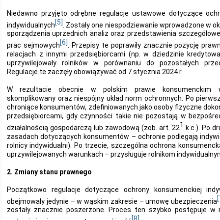
Niedawno przyjęto odrębne regulacje ustawowe dotyczące ochr
[5]
indywidualnych
. Zostały one niespodziewanie wprowadzone w o
sporządzenia uprzednich analiz oraz przedstawienia szczegółowe
[6]
prac sejmowych
. Przepisy te poprawiły znacznie pozycję praw
relacjach z innymi przedsiębiorcami (np. w dziedzinie kredytow
uprzywilejowały rolników w porównaniu do pozostałych przed
Regulacje te zaczęły obowiązywać od 7 stycznia 2024 r.
W rezultacie obecnie w polskim prawie konsumenckim wy
skomplikowany oraz niespójny układ norm ochronnych. Po pierws
chroniące konsumentów, zdefiniowanych jako osoby fizyczne doko
przedsiębiorcami, gdy czynności takie nie pozostają w bezpoś
1
działalnością gospodarczą lub zawodową (zob. art. 22
k.c.). Po d
zasadach dotyczących konsumentów – ochronie podlegają indywid
rolnicy indywidualni). Po trzecie, szczególna ochrona konsumenc
uprzywilejowanych warunkach – przysługuje rolnikom indywidualny
2. Zmiany stanu prawnego
Początkowo regulacje dotyczące ochrony konsumenckiej indyw
[
obejmowały jedynie – w wąskim zakresie – umowę ubezpieczenia
zostały znacznie poszerzone. Proces ten szybko postępuje w
[8]