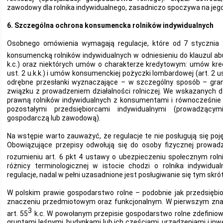
zawodowy dla rolnika indywidualnego, zasadniczo spoczywa na jego k
6. Szczególna ochrona konsumencka rolników indywidualnych
Osobnego omówienia wymagają regulacje, które od 7 stycznia 2
konsumencką rolników indywidualnych w odniesieniu do klauzul ab
k.c.) oraz niektórych umów o charakterze kredytowym: umów kre
ust. 2 u.k.k.) i umów konsumenckiej pożyczki lombardowej (art. 2 ust
odrębne przesłanki wyznaczające – w szczególny sposób – gra
związku z prowadzeniem działalności rolniczej. We wskazanych d
prawną rolników indywidualnych z konsumentami i równocześnie 
pozostałymi przedsiębiorcami indywidualnymi (prowadzącymi
gospodarczą lub zawodową).
Na wstępie warto zauważyć, że regulacje te nie posługują się poj
Obowiązujące przepisy odwołują się do osoby fizycznej prowad
rozumieniu art. 6 pkt 4 ustawy o ubezpieczeniu społecznym roln
różnicy terminologicznej w istocie chodzi o rolnika indywidua
regulacje, nadal w pełni uzasadnione jest posługiwanie się tym skr
W polskim prawie gospodarstwo rolne – podobnie jak przedsięb
znaczeniu przedmiotowym oraz funkcjonalnym. W pierwszym znac
3
art. 55
k.c. W powołanym przepisie gospodarstwo rolne zdefiniow
gruntami leśnymi, budynkami lub ich częściami, urządzeniami i inw