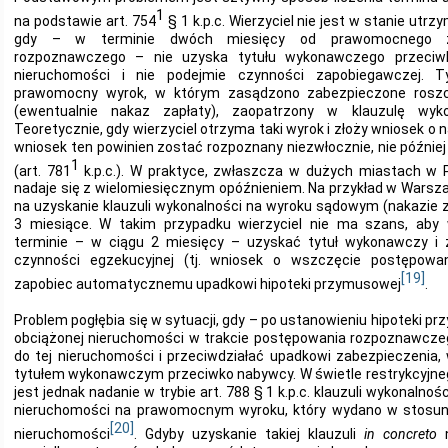
1
na podstawie art. 754
§ 1 k.p.c. Wierzyciel nie jest w stanie ut
gdy – w terminie dwóch miesięcy od prawomocnego za
rozpoznawczego – nie uzyska tytułu wykonawczego przeciwko
nieruchomości i nie podejmie czynności zapobiegawczej. 
prawomocny wyrok, w którym zasądzono zabezpieczone roszcz
(ewentualnie nakaz zapłaty), zaopatrzony w klauzulę wykona
Teoretycznie, gdy wierzyciel otrzyma taki wyrok i złoży wniosek o n
wniosek ten powinien zostać rozpoznany niezwłocznie, nie później 
1
(art. 781
k.p.c.). W praktyce, zwłaszcza w dużych miastach w P
nadaje się z wielomiesięcznym opóźnieniem. Na przykład w Warsz
na uzyskanie klauzuli wykonalności na wyroku sądowym (nakazie 
3 miesiące. W takim przypadku wierzyciel nie ma szans, a
terminie – w ciągu 2 miesięcy – uzyskać tytuł wykonawczy i 
czynności egzekucyjnej (tj. wniosek o wszczęcie postępowan
[19]
zapobiec automatycznemu upadkowi hipoteki przymusowej
.
Problem pogłębia się w sytuacji, gdy – po ustanowieniu hipoteki p
obciążonej nieruchomości w trakcie postępowania rozpoznawcze
do tej nieruchomości i przeciwdziałać upadkowi zabezpieczenia,
tytułem wykonawczym przeciwko nabywcy. W świetle restrykcyjne
jest jednak nadanie w trybie art. 788 § 1 k.p.c. klauzuli wykonaln
nieruchomości na prawomocnym wyroku, który wydano w stosunk
[20]
nieruchomości
. Gdyby uzyskanie takiej klauzuli
in concreto
n