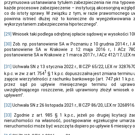
przymusowa ustanawiana tytułem zabezpieczenia nie ma typowego 
każde procesowe zabezpieczenie – instytucją akcesoryjną wzgl
co do istoty sprawy. W związku z tym, w razie prawomocnego u
powinna istnieć dłużej niż to konieczne do wyegzekwowania 
wykorzystaniem zabezpieczenia hipotecznego”.
[29]
Wniosek taki podlega odrębnej opłacie sądowej w wysokości 100
[30]
Zob. np. postanowienie SA w Poznaniu z 10 grudnia 2014 r., I 
postanowienie SA w Krakowie z 12 maja 2016 r., I ACz 78
postanowienie SA w Krakowie z 1 marca 2017 r., I ACz 412/17, LEX n
[31]
Uchwała SN z 13 stycznia 2022 r., III CZP 65/22, LEX nr 3287670
1
k.p.c. w zw. z art. 754
§ 1 k.p.c. dopuszczalna jest zmiana terminu
zajęcie wierzytelności z rachunku bankowego (art. 747 pkt 1 k.p
przez sąd po upływie miesięcznego terminu od uprawom
uwzględniającego roszczenie, jeśli uprawniony złożył wniosek 
upływem”.
[32]
Uchwała SN z 26 listopada 2021 r., III CZP 86/20, LEX nr 3268916
[33]
Zgodnie z art. 985 § 1 k.p.c., jeżeli po drugiej licytacji ża
nieruchomości na własność, postępowanie egzekucyjne umarza 
nieruchomości może być wszczęta dopiero po upływie 6 miesięcy od d