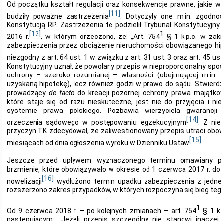
Od początku kształt regulacji oraz konsekwencje prawne, jakie wyn
[11]
budziły poważne zastrzeżenia
. Dotyczyły one m.in. zgodn
Konstytucją RP. Zastrzeżenia te podzielił Trybunał Konstytucyjn
[12]
1
2016 r.
, w którym orzeczono, że: „Art. 754
§ 1 k.p.c. w zak
zabezpieczenia przez obciążenie nieruchomości obowiązanego hi
niezgodny z art. 64 ust. 1 w związku z art. 31 ust. 3 oraz art. 45 us
Konstytucyjny uznał, że powołany przepis w nieproporcjonalny spo
ochrony – szeroko rozumianej – własności (obejmującej m.in. 
uzyskaną hipotekę), lecz również godzi w prawo do sądu. Stwier
prowadzący
de facto
do kreacji pozornej ochrony prawa majątko
które staje się od razu nieskuteczne, jest nie do przyjęcia i
systemie prawa polskiego. Pozbawia wierzyciela gwarancj
[14]
orzeczenia sądowego w postępowaniu egzekucyjnym
. Z ni
przyczyn TK zdecydował, że zakwestionowany przepis utraci obo
[15]
miesiącach od dnia ogłoszenia wyroku w Dzienniku Ustaw
.
Jeszcze przed upływem wyznaczonego terminu omawiany pr
brzmienie, które obowiązywało w okresie od 1 czerwca 2017 r. d
[16]
nowelizacji
wydłużono termin upadku zabezpieczenia z jedn
rozszerzono zakres przypadków, w których rozpoczyna się bieg teg
1
Od 9 czerwca 2018 r. – po kolejnych zmianach – art. 754
§ 1 k
następującym: „Jeżeli przepis szczególny nie stanowi inaczej 