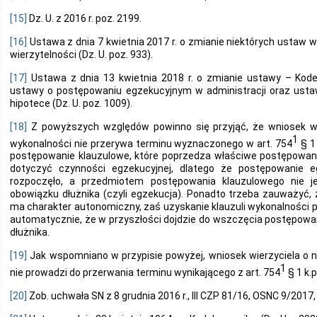
[15]
Dz. U. z 2016 r. poz. 2199.
[16]
Ustawa z dnia 7 kwietnia 2017 r. o zmianie niektórych ustaw w
wierzytelności (Dz. U. poz. 933).
[17]
Ustawa z dnia 13 kwietnia 2018 r. o zmianie ustawy – Kode
ustawy o postępowaniu egzekucyjnym w administracji oraz usta
hipotece (Dz. U. poz. 1009).
[18]
Z powyższych względów powinno się przyjąć, że wniosek wie
1
wykonalności nie przerywa terminu wyznaczonego w art. 754
§ 1
postępowanie klauzulowe, które poprzedza właściwe postępowan
dotyczyć czynności egzekucyjnej, dlatego że postępowanie e
rozpoczęło, a przedmiotem postępowania klauzulowego nie 
obowiązku dłużnika (czyli egzekucja). Ponadto trzeba zauważyć,
ma charakter autonomiczny, zaś uzyskanie klauzuli wykonalności p
automatycznie, że w przyszłości dojdzie do wszczęcia postępowa
dłużnika.
[19]
Jak wspomniano w przypisie powyżej, wniosek wierzyciela o n
1
nie prowadzi do przerwania terminu wynikającego z art. 754
§ 1 k.p
[20]
Zob. uchwała SN z 8 grudnia 2016 r., III CZP 81/16, OSNC 9/2017, 