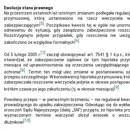
Ewolucja stanu prawnego
Na przestrzeni ostatnich lat istotnym zmianom podlegała regulac
przymusowej, którą ustanowiono na rzecz wierzyciela
[5]
zabezpieczającym
. Początkowo kwestii tej w ogóle nie unorm
odniesieniu do sytuacji, gdy zasądzono zabezpieczone roszcz
Rozstrzygnięto jedynie przypadek, gdy roszczenia nie uwzg
[6]
zakończono ze względów formalnych
.
[7]
Od 5 lutego 2005 r.
zaczął obowiązywać art. 7541 § 1 k.p.c., kt
stwierdzał, że zabezpieczenie sądowe (w tym hipoteka prz
miesiąca od uprawomocnienia się orzeczenia uwzględniającego 
[8]
ochronie
. Termin ten mógł ulec zmianie w postanowieniu są
przepisu szczególnego. W konsekwencji hipoteka przymusowa, któ
zabezpieczała roszczenie wierzyciela jedynie w okresie postępo
[9]
krótkim czasie po jego zakończeniu (tj. w okresie miesiąca)
.
Powołany przepis – w pierwotnym brzmieniu – nie regulował kwes
prowadzącego do upadku zabezpieczenia. Odwołując się do wykład
orzeczeń Sądu Najwyższego (dalej: „SN”) przyjęto, że hipoteka 
wyznaczonym terminie wierzyciel złożył wniosek o wszcz
[10]
dłużnikowi
.