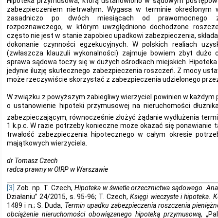
Hipoteka przymusowa, którą ustanowiono w sądowym postępowa
zabezpieczeniem nietrwałym. Wygasa w terminie określonym w 
zasadniczo po dwóch miesiącach od prawomocnego za
rozpoznawczego, w którym uwzględniono dochodzone roszczeni
często nie jest w stanie zapobiec upadkowi zabezpieczenia, skład
dokonanie czynności egzekucyjnych. W polskich realiach uzy
(zwłaszcza klauzuli wykonalności) zajmuje bowiem zbyt dużo 
sprawa sądowa toczy się w dużych ośrodkach miejskich. Hipote
jedynie iluzję skutecznego zabezpieczenia roszczeń. Z mocy ust
może rzeczywiście skorzystać z zabezpieczenia udzielonego przez
W związku z powyższym zabiegliwy wierzyciel powinien w każdym 
o ustanowienie hipoteki przymusowej na nieruchomości dłużn
zabezpieczającym, równocześnie złożyć żądanie wydłużenia termi
1 k.p.c. W razie potrzeby konieczne może okazać się ponawianie 
trwałość zabezpieczenia hipotecznego w całym okresie potrz
majątkowych wierzyciela.
dr Tomasz Czech
radca prawny w OIRP w Warszawie
[3]
Zob. np. T. Czech,
Hipoteka w świetle orzecznictwa sądowego. Anal
Działaniu” 24/2015, s. 95-96; T. Czech,
Księgi wieczyste i hipoteka.
1489 i n.; S. Duda,
Termin upadku zabezpieczenia roszczenia pienięż
obciążenie nieruchomości obowiązanego hipoteką przymusową
, „Pa