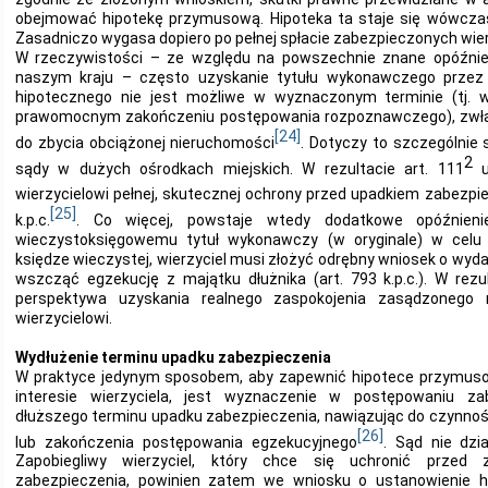
obejmować hipotekę przymusową. Hipoteka ta staje się wówcza
Zasadniczo wygasa dopiero po pełnej spłacie zabezpieczonych wierzyt
W rzeczywistości – ze względu na powszechnie znane opóźnie
naszym kraju – często uzyskanie tytułu wykonawczego przez 
hipotecznego nie jest możliwe w wyznaczonym terminie (tj. 
prawomocnym zakończeniu postępowania rozpoznawczego), zwła
[24]
do zbycia obciążonej nieruchomości
. Dotyczy to szczególnie
2
sądy w dużych ośrodkach miejskich. W rezultacie art. 111
u
wierzycielowi pełnej, skutecznej ochrony przed upadkiem zabezpie
[25]
k.p.c.
. Co więcej, powstaje wtedy dodatkowe opóźnieni
wieczystoksięgowemu tytuł wykonawczy (w oryginale) w cel
księdze wieczystej, wierzyciel musi złożyć odrębny wniosek o wyda
wszcząć egzekucję z majątku dłużnika (art. 793 k.p.c.). W rez
perspektywa uzyskania realnego zaspokojenia zasądzonego r
wierzycielowi.
Wydłużenie terminu upadku zabezpieczenia
W praktyce jedynym sposobem, aby zapewnić hipotece przymuso
interesie wierzyciela, jest wyznaczenie w postępowaniu z
dłuższego terminu upadku zabezpieczenia, nawiązując do czynnoś
[26]
lub zakończenia postępowania egzekucyjnego
. Sąd nie dzi
Zapobiegliwy wierzyciel, który chce się uchronić prze
zabezpieczenia, powinien zatem we wniosku o ustanowienie h