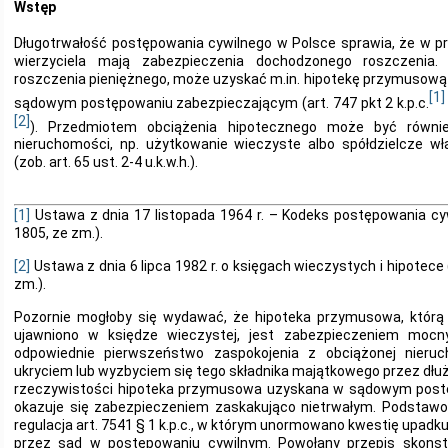
Wstęp
Długotrwałość postępowania cywilnego w Polsce sprawia, że w p
wierzyciela mają zabezpieczenia dochodzonego roszczenia. J
roszczenia pieniężnego, może uzyskać m.in. hipotekę przymusową
[1]
sądowym postępowaniu zabezpieczającym (art. 747 pkt 2 k.p.c.
[2]
). Przedmiotem obciążenia hipotecznego może być równi
nieruchomości, np. użytkowanie wieczyste albo spółdzielcze w
(zob. art. 65 ust. 2-4 u.k.w.h.).
[1]
Ustawa z dnia 17 listopada 1964 r. – Kodeks postępowania cywi
1805, ze zm.).
[2]
Ustawa z dnia 6 lipca 1982 r. o księgach wieczystych i hipotece (
zm.).
Pozornie mogłoby się wydawać, że hipoteka przymusowa, którą 
ujawniono w księdze wieczystej, jest zabezpieczeniem mocny
odpowiednie pierwszeństwo zaspokojenia z obciążonej nieruc
ukryciem lub wyzbyciem się tego składnika majątkowego przez dłużnik
rzeczywistości hipoteka przymusowa uzyskana w sądowym post
okazuje się zabezpieczeniem zaskakująco nietrwałym. Podstaw
regulacja art. 7541 § 1 k.p.c., w którym unormowano kwestię upad
przez sąd w postępowaniu cywilnym. Powołany przepis skon