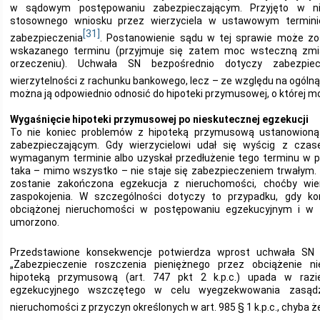
w sądowym postępowaniu zabezpieczającym. Przyjęto w nie
stosownego wniosku przez wierzyciela w ustawowym termin
[31]
zabezpieczenia
. Postanowienie sądu w tej sprawie może zo
wskazanego terminu (przyjmuje się zatem moc wsteczną zm
orzeczeniu). Uchwała SN bezpośrednio dotyczy zabezpie
wierzytelności z rachunku bankowego, lecz – ze względu na ogólną
można ją odpowiednio odnosić do hipoteki przymusowej, o której mow
Wygaśnięcie hipoteki przymusowej po nieskutecznej egzekucji
To nie koniec problemów z hipoteką przymusową ustanowio
zabezpieczającym. Gdy wierzycielowi udał się wyścig z cza
wymaganym terminie albo uzyskał przedłużenie tego terminu w p
taka – mimo wszystko – nie staje się zabezpieczeniem trwałym
zostanie zakończona egzekucja z nieruchomości, choćby wier
zaspokojenia. W szczególności dotyczy to przypadku, gdy ko
obciążonej nieruchomości w postępowaniu egzekucyjnym i w r
umorzono.
Przedstawione konsekwencje potwierdza wprost uchwała SN 
„Zabezpieczenie roszczenia pieniężnego przez obciążenie n
hipoteką przymusową (art. 747 pkt 2 k.p.c.) upada w raz
egzekucyjnego wszczętego w celu wyegzekwowania zasądz
nieruchomości z przyczyn określonych w art. 985 § 1 k.p.c., chyba 