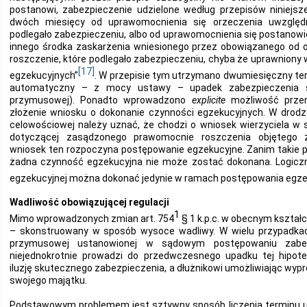
postanowi, zabezpieczenie udzielone według przepisów niniejsz
dwóch miesięcy od uprawomocnienia się orzeczenia uwzględni
podlegało zabezpieczeniu, albo od uprawomocnienia się postanowie
innego środka zaskarżenia wniesionego przez obowiązanego od 
roszczenie, które podlegało zabezpieczeniu, chyba że uprawniony 
[17]
egzekucyjnych”
. W przepisie tym utrzymano dwumiesięczny te
automatyczny – z mocy ustawy – upadek zabezpieczenia 
przymusowej). Ponadto wprowadzono
explicite
możliwość przer
złożenie wniosku o dokonanie czynności egzekucyjnych. W drod
celowościowej należy uznać, że chodzi o wniosek wierzyciela w 
dotyczącej zasądzonego prawomocnie roszczenia objętego 
wniosek ten rozpoczyna postępowanie egzekucyjne. Zanim takie p
żadna czynność egzekucyjna nie może zostać dokonana. Logiczn
egzekucyjnej można dokonać jedynie w ramach postępowania egz
Wadliwość
obowiązującej regulacji
1
Mimo wprowadzonych zmian art. 754
§ 1 k.p.c. w obecnym kształc
– skonstruowany w sposób wysoce wadliwy. W wielu przypadkac
przymusowej ustanowionej w sądowym postępowaniu zabez
niejednokrotnie prowadzi do przedwczesnego upadku tej hipotek
iluzję skutecznego zabezpieczenia, a dłużnikowi umożliwiając wy
swojego majątku.
Podstawowym problemem jest sztywny sposób liczenia terminu u