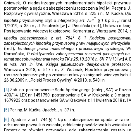
Gniewek, O niedostrzeganych mankamentach hipoteki przymuso
postanowienia sądu o zabezpieczeniu roszczenia [w:] M. Pecyna, J. P
Rozprawy cywilistyczne, Warszawa 2013, s. 225 i n.; M. Kućka,
Upa
1
hipoteki przymusowej, czyli o interpretacji art. 754
§ 1 k.p.c.
, „Tran
1/2019, s. 35 i n.; J. Pisuliński [w:] J. Pisuliński (red.), Ustawa o k
Postępowanie wieczystoksięgowe. Komentarz, Warszawa 2014, s
1
upadku zabezpieczenia z art. 754
§ 1 Kodeksu postępowania
zabezpieczonych hipoteką przymusową praw majątkowych wierzyciela
(red.),
Tendencje prawa materialnego i procesowego cywilnego
, W
Romańska,
O efektywności zabezpieczenia roszczeń pieniężnych na
temat sposobu wykonania wyroku TK z 25.10.2016 r., SK 71/13
[w:] A. 
in vita. Ars in iure. Księga jubileuszowa dedykowana profesor
Warszawa 2018, s. 517 i n.; Z. Woźniak, Hipoteka przymusowa 
roszczeń pieniężnych po zmianie ustawy o księgach wieczystych i
26.06.2009 r., „Polski Proces Cywilny” 4/2013, s. 548 i n.
[4]
Zob. np. postanowienie Sądu Apelacyjnego (dalej: „SA”) w Poznani
480/14, LEX nr 1451750; postanowienie SA w Krakowie z 3 marca 2
1679923 oraz postanowienie SA w Krakowie z 11 kwietnia 2018 r., I 
[5]
Por. np. M. Kućka,
Upadek…
, s. 37 i n.
[6]
Zgodnie z art. 744 § 1 k.p.c. zabezpieczenie upada w razi
odrzucenia pozwu lub wniosku, oddalenia powództwa lub wniosku 
Dotyczy to również przypadku, gdy zabezpieczenie zostało u