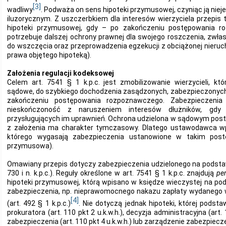
[3]
wadliwy
. Podważa on sens hipoteki przymusowej, czyniąc ją nie
iluzorycznym. Z uszczerbkiem dla interesów wierzyciela przepis
hipoteki przymusowej, gdy – po zakończeniu postępowania ro
potrzebuje dalszej ochrony prawnej dla swojego roszczenia, zw
do wszczęcia oraz przeprowadzenia egzekucji z obciążonej nieru
prawa objętego hipoteką).
Założenia regulacji kodeksowej
Celem art. 7541 § 1 k.p.c. jest zmobilizowanie wierzycieli, kt
sądowe, do szybkiego dochodzenia zasądzonych, zabezpieczony
zakończeniu postępowania rozpoznawczego. Zabezpieczeni
nieskończoność z naruszeniem interesów dłużników, gdy 
przysługujących im uprawnień. Ochrona udzielona w sądowym po
z założenia ma charakter tymczasowy. Dlatego ustawodawca wpr
którego wygasają zabezpieczenia ustanowione w takim pos
przymusowa).
Omawiany przepis dotyczy zabezpieczenia udzielonego na podstaw
730 i n. k.p.c.). Reguły określone w art. 7541 § 1 k.p.c. znajdują
pe
hipoteki przymusowej, którą wpisano w księdze wieczystej na pod
zabezpieczenia, np. nieprawomocnego nakazu zapłaty wydaneg
[4]
(art. 492 § 1 k.p.c.)
. Nie dotyczą jednak hipoteki, której podst
prokuratora (art. 110 pkt 2 u.k.w.h.), decyzja administracyjna (art.
zabezpieczenia (art. 110 pkt 4 u.k.w.h.) lub zarządzenie zabezpieczeni