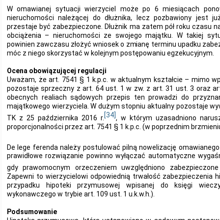
W omawianej sytuacji wierzyciel może po 6 miesiącach pon
nieruchomości należącej do dłużnika, lecz pozbawiony jest ju
przestaje być zabezpieczone. Dłużnik ma zatem pół roku czasu n
obciążenia – nieruchomości ze swojego majątku. W takiej sytua
powinien zawczasu złożyć wniosek o zmianę terminu upadku zabez
móc z niego skorzystać w kolejnym postępowaniu egzekucyjnym.
Ocena obowiązującej regulacji
Uważam, że art. 7541 § 1 k.p.c. w aktualnym kształcie – mimo 
pozostaje sprzeczny z art. 64 ust. 1 w zw. z art. 31 ust. 3 oraz ar
obecnych realiach sądowych przepis ten prowadzi do przyzna
majątkowego wierzyciela. W dużym stopniu aktualny pozostaje 
[34]
TK z 25 października 2016 r.
, w którym uzasadniono narusz
proporcjonalności przez art. 7541 § 1 k.p.c. (w poprzednim brzmieni
De lege ferenda należy postulować pilną nowelizację omawianego
prawidłowe rozwiązanie powinno wyłączać automatyczne wygaśni
gdy prawomocnym orzeczeniem uwzględniono zabezpieczone r
Zapewni to wierzycielowi odpowiednią trwałość zabezpieczenia h
przypadku hipoteki przymusowej wpisanej do księgi wiecz
wykonawczego w trybie art. 109 ust. 1 u.k.w.h.).
Podsumowanie