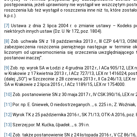
postępowania, jeżeli uprawniony nie wystąpił we wszczętym post
roszczenia lub też wystąpił o roszczenia inne niż to, które został
k.p.c.).
[7]
Ustawa z dnia 2 lipca 2004 r. o zmianie ustawy – Kodeks p
niektórych innych ustaw (Dz. U. Nr 172, poz. 1804).
[8]
Zob. uchwała SN z 18 października 2013 r., III CZP 64/13, OSN
zabezpieczenia roszczenia pieniężnego następuje w terminie okr
liczonym od uprawomocnienia się orzeczenia uwzględniającego 
postanowi inaczej”.
[9]
Zob. np. wyrok SA w Łodzi z 4 grudnia 2012 r., I ACa 905/12, LEX
w Krakowie z 17 kwietnia 2013 r., I ACz 727/13, LEX nr 1416024; 
(dalej: „SO”) w Szczecinie z 28 czerwca 2013 r., II Ca 246/13, LEX 
SA w Krakowie z 2 lipca 2015 r., I ACz 1189/15, LEX nr 1754000.
[10]
Zob. postanowienie SN z 30 maja 2017 r., IV CSK 390/16, LEX nr
[11]
Por. np. E. Gniewek, O niedostrzeganych…, s. 225 i n.; Z. Woźniak, 
[12]
Wyrok TK z 25 października 2016 r., SK 71/13, OTK-A 2016, poz. 
[13]
Szerzej por. M. Kućka,
Upadek…
, s. 39 i n.
[14]
Zob. także postanowienie SN z 24 listopada 2016 r., V CZ 86/16,