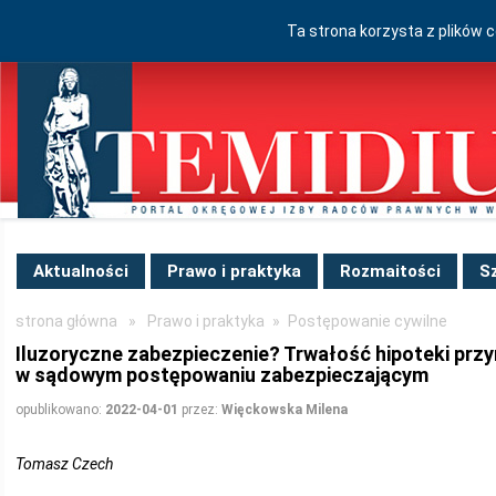
Ta strona korzysta z plików 
Aktualności
Prawo i praktyka
Rozmaitości
S
strona główna
»
Prawo i praktyka
»
Postępowanie cywilne
Iluzoryczne zabezpieczenie? Trwałość hipoteki prz
w sądowym postępowaniu zabezpieczającym
opublikowano:
2022-04-01
przez:
Więckowska Milena
Tomasz Czech