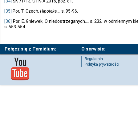
[34]
SK 71/13, OTK-A 2016, poz. 81.
[35]
Por. T. Czech,
Hipoteka…
, s. 95-96.
[36]
Por. E. Gniewek, O niedostrzeganych…, s. 232; w odmiennym kie
s. 553-554.
Połącz się z Temidium:
O serwisie:
Regulamin
Polityka prywatności