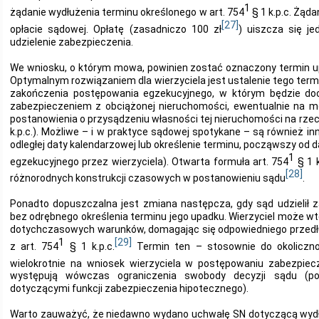
1
żądanie wydłużenia terminu określonego w art. 754
§ 1 k.p.c. Żąda
[27]
opłacie sądowej. Opłatę (zasadniczo 100 zł
) uiszcza się j
udzielenie zabezpieczenia.
We wniosku, o którym mowa, powinien zostać oznaczony termin u
Optymalnym rozwiązaniem dla wierzyciela jest ustalenie tego te
zakończenia postępowania egzekucyjnego, w którym będzie do
zabezpieczeniem z obciążonej nieruchomości, ewentualnie na 
postanowienia o przysądzeniu własności tej nieruchomości na rzec
k.p.c.). Możliwe – i w praktyce sądowej spotykane – są również i
odległej daty kalendarzowej lub określenie terminu, począwszy od
1
egzekucyjnego przez wierzyciela). Otwarta formuła art. 754
§ 1 
[28]
różnorodnych konstrukcji czasowych w postanowieniu sądu
.
Ponadto dopuszczalna jest zmiana następcza, gdy sąd udzielił 
bez odrębnego określenia terminu jego upadku. Wierzyciel może w
dotychczasowych warunków, domagając się odpowiedniego przedł
1
[29]
z art. 754
§ 1 k.p.c.
Termin ten – stosownie do okoliczn
wielokrotnie na wniosek wierzyciela w postępowaniu zabezpie
występują wówczas ograniczenia swobody decyzji sądu (p
dotyczącymi funkcji zabezpieczenia hipotecznego).
Warto zauważyć, że niedawno wydano uchwałę SN dotyczącą wyd