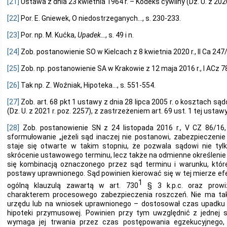
[21]
Ustawa z dnia 23 kwietnia 1964 r. – Kodeks cywilny (Dz. U. z 2020
[22]
Por. E. Gniewek, O niedostrzeganych…, s. 230-233.
[23]
Por. np. M. Kućka,
Upadek…
, s. 49 i n.
[24]
Zob. postanowienie SO w Kielcach z 8 kwietnia 2020 r., II Ca 247
[25]
Zob. np. postanowienie SA w Krakowie z 12 maja 2016 r., I ACz 7
[26]
Tak np. Z. Woźniak, Hipoteka…, s. 551-554.
[27]
Zob. art. 68 pkt 1 ustawy z dnia 28 lipca 2005 r. o kosztach 
(Dz. U. z 2021 r. poz. 2257), z zastrzeżeniem art. 69 ust. 1 tej ustawy
[28]
Zob. postanowienie SN z 24 listopada 2016 r., V CZ 86/16,
sformułowanie „jeżeli sąd inaczej nie postanowi, zabezpieczeni
staje się otwarte w takim stopniu, że pozwala sądowi nie tyl
skrócenie ustawowego terminu, lecz także na odmienne określenie 
się kombinacją oznaczonego przez sąd terminu i warunku, które
postawy uprawnionego. Sąd powinien kierować się w tej mierze e
1
ogólną klauzulą zawartą w art. 730
§ 3 k.p.c. oraz prow
charakterem procesowego zabezpieczenia roszczeń. Nie ma ta
urzędu lub na wniosek uprawnionego – dostosował czas upadku 
hipoteki przymusowej. Powinien przy tym uwzględnić z jednej st
wymaga jej trwania przez czas postępowania egzekucyjnego, 