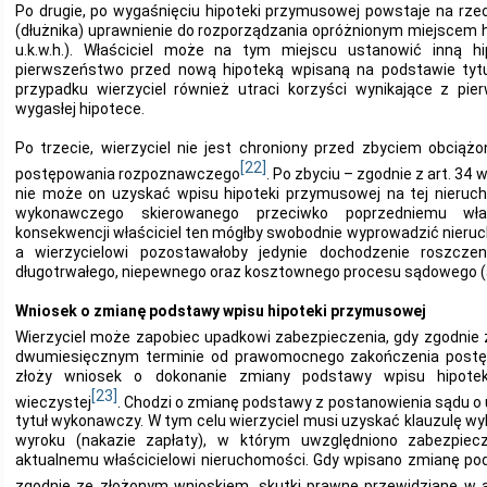
Po drugie, po wygaśnięciu hipoteki przymusowej powstaje na rze
(dłużnika) uprawnienie do rozporządzania opróżnionym miejscem h
u.k.w.h.). Właściciel może na tym miejscu ustanowić inną hi
pierwszeństwo przed nową hipoteką wpisaną na podstawie tyt
przypadku wierzyciel również utraci korzyści wynikające z pi
wygasłej hipotece.
Po trzecie, wierzyciel nie jest chroniony przed zbyciem obciąż
[22]
postępowania rozpoznawczego
. Po zbyciu – zgodnie z art. 34 w 
nie może on uzyskać wpisu hipoteki przymusowej na tej nieruc
wykonawczego skierowanego przeciwko poprzedniemu właśc
konsekwencji właściciel ten mógłby swobodnie wyprowadzić nieru
a wierzycielowi pozostawałoby jedynie dochodzenie roszczen
długotrwałego, niepewnego oraz kosztownego procesu sądowego (art.
Wniosek o zmianę podstawy wpisu hipoteki przymusowej
Wierzyciel może zapobiec upadkowi zabezpieczenia, gdy zgodnie z
dwumiesięcznym terminie od prawomocnego zakończenia post
złoży wniosek o dokonanie zmiany podstawy wpisu hipote
[23]
wieczystej
. Chodzi o zmianę podstawy z postanowienia sądu o 
tytuł wykonawczy. W tym celu wierzyciel musi uzyskać klauzulę 
wyroku (nakazie zapłaty), w którym uwzględniono zabezpiecz
aktualnemu właścicielowi nieruchomości. Gdy wpisano zmianę po
zgodnie ze złożonym wnioskiem, skutki prawne przewidziane w a