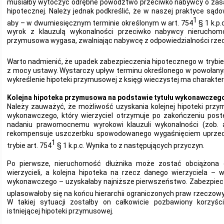
musiałby wytoczyć odrębne powództwo przeciwko nabywcy o zasą
hipotecznej. Należy jednak podkreślić, że w naszej praktyce sądow
1
aby – w dwumiesięcznym terminie określonym w art. 754
§ 1 k.p
wyrok z klauzulą wykonalności przeciwko nabywcy nieruchomo
przymusowa wygasa, zwalniając nabywcę z odpowiedzialności rze
Warto nadmienić, że upadek zabezpieczenia hipotecznego w trybie 
z mocy ustawy. Wystarczy upływ terminu określonego w powołanym 
wykreślenie hipoteki przymusowej z księgi wieczystej ma charakter 
Kolejna hipoteka przymusowa na podstawie tytułu wykonawczeg
Należy zauważyć, że możliwość uzyskania kolejnej hipoteki przy
wykonawczego, który wierzyciel otrzymuje po zakończeniu pos
nadaniu prawomocnemu wyrokowi klauzuli wykonalności (zob. art
rekompensuje uszczerbku spowodowanego wygaśnięciem uprzedn
1
trybie art. 754
§ 1 k.p.c. Wynika to z następujących przyczyn.
Po pierwsze, nieruchomość dłużnika może zostać obciążona d
wierzycieli, a kolejna hipoteka na rzecz danego wierzyciela – 
wykonawczego – uzyskałaby najniższe pierwszeństwo. Zabezpiecz
uplasowałoby się na końcu hierarchii ograniczonych praw rzeczowych
W takiej sytuacji zostałby on całkowicie pozbawiony korzyśc
istniejącej hipoteki przymusowej.