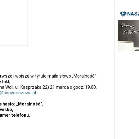
NASZ
ierwsze i wpiszą w tytule maila słowo „Moralność”
takl,
Woli, ul. Kasprzaka 22) 21 marca o godz. 19.00.
a@oirpwarszawa.pl
e hasło: „Moralność”,
zwisko,
numer telefonu.