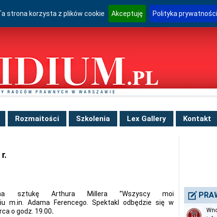
Ta strona korzysta z plików cookie
Akceptuję
Polityka prywatnośc
Rozmaitości
Szkolenia
Lex Gallery
Kontakt
r.
na sztukę Arthura Millera ”Wszyscy moi
PRA
u m.in. Adama Ferencego. Spektakl odbędzie się w
Wno
ca o godz. 19.00
.