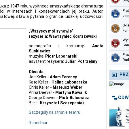
inf
uka z 1947 roku wybitnego amerykańskiego dramaturga
per
Pro
ci w interesach i konsekwencjach jej braku. Autor,
zab
atowej, stawia pytania o granice ludzkiej uczciwości i
Skł
Fun
„Wszyscy moi syn
owie”
Med
reżyseria: Wawrzyniec Kostrzewski
Wyt
Ban
scenografia i kostiumy:
Aneta
prz
Suskiewicz
Pra
ter
muzyka:
Piotr Łabonarski
Rad
asystent reżysera:
Julian Potrzebny
Nac
czer
Obsada:
PRZ
Joe Keller -
Adam Ferency
Kate Keller -
Halina Łabonarska
Chris Keller
- Mateusz Weber
Anna Deever -
Martyna Kowalik
ODW
George Deever -
Piotr Bulcewicz
Bert -
Krzysztof Szczepaniak
Szczegóły na stronie teatru
Repertuar