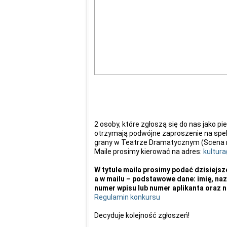
2 osoby, które zgłoszą się do nas jako p
otrzymają podwójne zaproszenie na spek
grany w Teatrze Dramatycznym (Scena na 
Maile prosimy kierować na adres:
kultur
W tytule maila prosimy podać dzisiejsz
a w mailu – podstawowe dane: imię, na
numer wpisu lub numer aplikanta oraz 
Regulamin konkursu
Decyduje kolejność zgłoszeń!