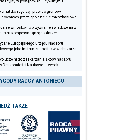
ormacyjny w postępowaniu cywilnym z
spektywy radcy prawnego
blematyka regulacji praw do gruntów
udowanych przez spółdzielnie mieszkaniowe
adanie wniosków o przyznanie świadczenia z
duszu Kompensacyjnego Zdarzeń
ycznych – uwagi praktyczne
yczne Europejskiego Urzędu Nadzoru
kowego jako instrument soft law w obszarze
eciwdziałania praniu pieniędzy i finansowaniu
wo uczelni do zaskarżania aktów nadzoru
roryzmu
y Doskonałości Naukowej – wyrok
zelnego Sądu Administracyjnego z 12
wca 2025 r. (III OSK 626/22)
YGODY RADCY ANTONIEGO
IEDŹ TAKŻE