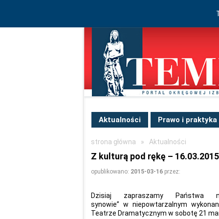
Aktualności
Prawo i praktyka
strona główna
»
Aktualności
Z kulturą pod rękę – 16.03.2015 
opublikowano:
2015-03-16
przez:
Dzisiaj zapraszamy Państwa 
synowie” w niepowtarzalnym wykonani
Teatrze Dramatycznym w sobotę 21 mar