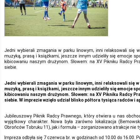
Jedni wybierali zmagania w parku linowym, inni relaksowali się w s
muzyką, prasą i książkami, jeszcze innym udzieliły się emocje spo
kibicowaniu naszym drużynom. Słowem: na XV Pikniku Radcy Pr
siebie.
Jedni wybierali zmagania w parku linowym, inni relaksowali się w s
muzyką, prasą i książkami, jeszcze innym udzieliły się emocje spo
kibicowaniu naszym drużynom. Słowem: na XV Pikniku Radcy Pr
siebie. W imprezie wzięło udział blisko półtora tysiąca radców i
Jubileuszowy Piknik Radcy Prawnego, który otwiera u nas obcho
wyjątkowy charakter. Nowa była zarówno lokalizacja (Bemowski
Obrońców Tobruku 11), jak i formuła – zorganizowano atrakcje nie tylk
Impreza odbyła się 7 czerwca br. w godzinach od 10.00 do 16.00. 