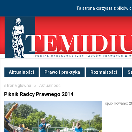
Ta strona korzysta z plików 
Aktualności
Prawo i praktyka
Rozmaitości
S
strona główna
»
Aktualności
Piknik Radcy Prawnego 2014
opublikowano:
2