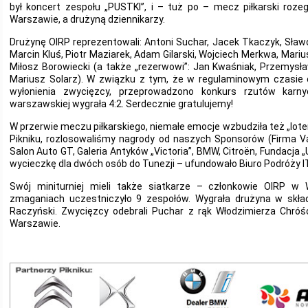
był koncert zespołu „PUSTKI”, i – tuż po – mecz piłkarski roz
Warszawie, a drużyną dziennikarzy.
Drużynę OIRP reprezentowali: Antoni Suchar, Jacek Tkaczyk, Sławo
Marcin Kluś, Piotr Maziarek, Adam Gilarski, Wojciech Merkwa, Mariu
Miłosz Borowiecki (a także „rezerwowi”: Jan Kwaśniak, Przemysław
Mariusz Solarz). W związku z tym, że w regulaminowym czasie os
wyłonienia zwycięzcy, przeprowadzono konkurs rzutów karn
warszawskiej wygrała 4:2. Serdecznie gratulujemy!
W przerwie meczu piłkarskiego, niemałe emocje wzbudziła też „lot
Pikniku, rozlosowaliśmy nagrody od naszych Sponsorów (Firma V
Salon Auto GT, Galeria Antyków „Victoria”, BMW, Citroën, Fundacja „U
wycieczkę dla dwóch osób do Tunezji – ufundowało Biuro Podróży I
Swój miniturniej mieli także siatkarze – członkowie OIRP w
zmaganiach uczestniczyło 9 zespołów. Wygrała drużyna w składz
Raczyński. Zwycięzcy odebrali Puchar z rąk Włodzimierza Chró
Warszawie.