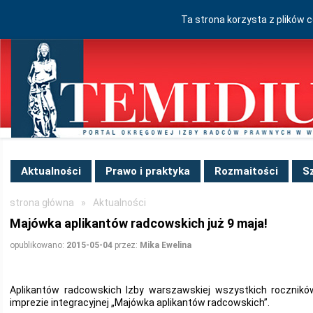
Ta strona korzysta z plików 
Aktualności
Prawo i praktyka
Rozmaitości
S
strona główna
»
Aktualności
Majówka aplikantów radcowskich już 9 maja!
opublikowano:
2015-05-04
przez:
Mika Ewelina
Aplikantów radcowskich Izby warszawskiej wszystkich rocznik
imprezie integracyjnej „Majówka aplikantów radcowskich”.