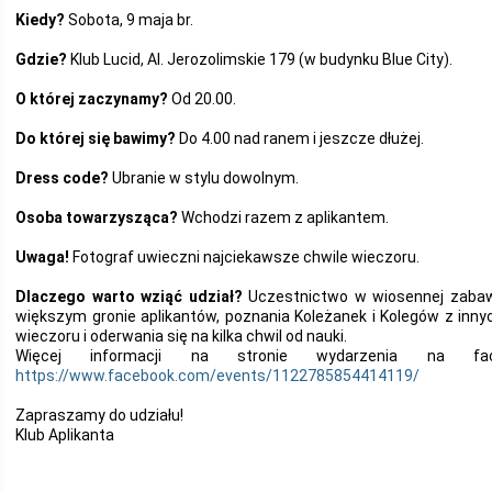
Kiedy?
Sobota, 9 maja br.
Gdzie?
Klub Lucid, Al. Jerozolimskie 179 (w budynku Blue City).
O której zaczynamy?
Od 20.00.
Do której się bawimy?
Do 4.00 nad ranem i jeszcze dłużej.
Dress code?
Ubranie w stylu dowolnym.
Osoba towarzysząca?
Wchodzi razem z aplikantem.
Uwaga!
Fotograf uwieczni najciekawsze chwile wieczoru.
Dlaczego warto wziąć udział?
Uczestnictwo w wiosennej zabawi
większym gronie aplikantów, poznania Koleżanek i Kolegów z inny
wieczoru i oderwania się na kilka chwil od nauki.
Więcej informacji na stronie wydarzenia na f
https://www.facebook.com/events/1122785854414119/
Zapraszamy do udziału!
Klub Aplikanta