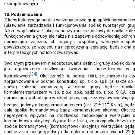
skomplikowanym.
10. Podsumowanie
Z konstrukcyjnego punktu widzenia prawo grup spółek pomimo nie
(ułatwienie zarządzania i funkcjonowania spółek tworzących grupę
także wspólników / akcjonariuszy mniejszościowych spółki zależ
funkcjonowania grupy, ale także nie zapewnia odpowiedniej ochron
dominująca, zależna, ich organy i wspólnicy, wierzyciele spółk
powyższego, ze względu na nieprecyzyjną legislację, będzie ono
interpretacyjnych niż ich rozwiązywać.
Swoistym przejawem niedostosowania definicji grupy spółek do r
jest ograniczenie możliwości tworzenia i uczestnictwa w g
[34]
kapitałowych
. Okoliczność ta pomija fakt, że znakomita cz
zorganizowana w postaci konstrukcji sp. z o.o. sp.k. (a także sp. z
spółką zależną wchodzącą w skład grupy będzie spółk
komplementariuszem w sp. z o.o. sp.k. bądź sp. z o.o. S.K.A., 
dominująca wchodząca w skład grupy, poprzez wydawanie wiążąc
2
4
będącej jedynym komplementariuszem (art. 21
-21
K.s.h.), będ
całą spółka komandytową bądź komandytowo akcyjną. Okolic
negatywnie wpływać na możliwość zaspokojenia wierzycieli s
komandytowo-akcyjnej). Wynika to z faktu, że przypadku bezskut
spółce komandytowej (komandytowo- akcyjnej) wierzyciele będą
spółce z o.o. będącej jedynym komplementariuszem (
via
art. 22 § 