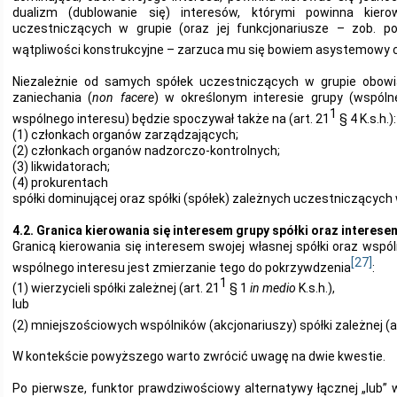
dualizm (dublowanie się) interesów, którymi powinna kie
uczestniczących w grupie (oraz jej funkcjonariusze – zob. po
wątpliwości konstrukcyjne – zarzuca mu się bowiem asystemowy 
Niezależnie od samych spółek uczestniczących w grupie obowią
zaniechania (
non facere
) w określonym interesie grupy (wspólnej
1
wspólnego interesu) będzie spoczywał także na (art. 21
§ 4 K.s.h.):
(1) członkach organów zarządzających;
(2) członkach organów nadzorczo-kontrolnych;
(3) likwidatorach;
(4) prokurentach
spółki dominującej oraz spółki (spółek) zależnych uczestniczących 
4.2. Granica kierowania się interesem grupy spółki oraz interese
Granicą kierowania się interesem swojej własnej spółki oraz wspóln
[27]
wspólnego interesu jest zmierzanie tego do pokrzywdzenia
:
1
(1) wierzycieli spółki zależnej (art. 21
§ 1
in medio
K.s.h.),
lub
(2) mniejszościowych wspólników (akcjonariuszy) spółki zależnej (a
W kontekście powyższego warto zwrócić uwagę na dwie kwestie.
Po pierwsze, funktor prawdziwościowy alternatywy łącznej „lub” w