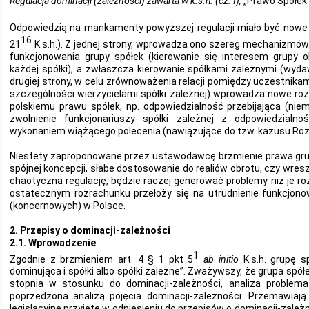
Regulacja dominacji (zależności) zawarta w k.s.h. (cz. I),
„Prawo Spółek”
Odpowiedzią na mankamenty powyższej regulacji miało być nowe p
16
21
K.s.h.). Z jednej strony, wprowadza ono szereg mechanizmów
funkcjonowania grupy spółek (kierowanie się interesem grupy o
każdej spółki), a zwłaszcza kierowanie spółkami zależnymi (wyd
drugiej strony, w celu zrównoważenia relacji pomiędzy uczestnikam
szczególności wierzycielami spółki zależnej) wprowadza nowe ro
polskiemu prawu spółek, np. odpowiedzialność przebijająca (nie
zwolnienie funkcjonariuszy spółki zależnej z odpowiedzialn
wykonaniem wiążącego polecenia (nawiązujące do tzw. kazusu Ro
Niestety zaproponowane przez ustawodawcę brzmienie prawa grup
spójnej koncepcji, słabe dostosowanie do realiów obrotu, czy wres
chaotyczna regulację, będzie raczej generować problemy niż je r
ostatecznym rozrachunku przełoży się na utrudnienie funkcjono
(koncernowych) w Polsce.
2. Przepisy o dominacji-zależności
2.1. Wprowadzenie
1
Zgodnie z brzmieniem art. 4 § 1 pkt 5
ab initio
K.s.h. grupę 
dominująca i spółki albo spółki zależne”. Zważywszy, że grupa spó
stopnia w stosunku do dominacji-zależności, analiza problema
poprzedzona analizą pojęcia dominacji-zależności. Przemawia
legislacyjne przyjęte w odniesieniu do przepisów o dominacji-zależn