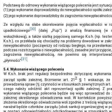
Podstawą do odmowy wykonania wiążącego polecenia jest sytuacja, 
(1) jego wykonanie doprowadziłoby do niewypłacalności spółki zależ
(2) jego wykonanie doprowadziłoby do zagrożenia niewypłacalnością
Ze względu na słabe skorelowanie pojęcia wypłacalności w r
[30]
upadłościowego
(dalej: „P.up.”) z analizą finansową (w 
wskaźnikową), a także siatką pojęciową samego K.s.h. (np. teste
K.s.h.), co przekłada się chociażby na problemy dowodowe w zakr
niewypłacalności (począwszy od rodzaju biegłego, na przesłanka
podczas rozstrzygania o niewypłacalności), zasadne jest przyjęcie, 
zagrożenia niewypłacalnością, nie powinno się interpretować
[31]
„płynności”
.
5.4. Wykonanie wiażącego polecenia
W K.s.h. brak jest regulacji bezpośrednio dotyczącej wykonani
2
zarząd spółki zależnej. Brzmienie art. 21
§ 1 wskazuje, że 
prowadzenia spraw (tj. czynności w stosunkach zewnętrznych art. 201
czego należy odróżnić akt reprezentacji spółki zależnej. Z p
wykonanie wiążącego polecenia będzie się więc sprowadzać do z
zależnej określonego oświadczenia woli. W kontekście powyższ
złożenia określonego oświadczenia woli zgodnie z treścią wiążąceg
narażał będzie członków zarządu (obok sankcji organizacyjnej w p
w postaci odpowiedzialności odszkodowawczej w stosunkach we