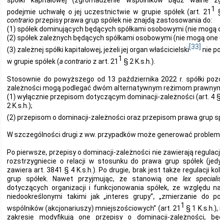
1
podejmie uchwałę o jej uczestnictwie w grupie spółek (art. 21
§
contrario
przepisy prawa grup spółek nie znajdą zastosowania do:
(1) spółek dominujących będących spółkami osobowymi (nie mogą o
(2) spółek zależnych będących spółkami osobowymi (nie mogą one 
[33]
(3) zależnej spółki kapitałowej, jeżeli jej organ właścicielski
nie p
1
w grupie spółek (
a contrario
z art. 21
§ 2 K.s.h.).
Stosownie do powyższego od 13 października 2022 r. spółki pozo
zależności mogą podlegać dwóm alternatywnym reżimom prawnym, 
(1) wyłącznie przepisom dotyczącym dominacji-zależności (art. 4 § 1 
2 K.s.h.);
(2) przepisom o dominacji-zależności oraz przepisom prawa grup sp
W szczególności drugi z ww. przypadków może generować problemy
Po pierwsze, przepisy o dominacji-zależności nie zawierają regulacj
rozstrzygniecie o relacji w stosunku do prawa grup spółek (je
zawiera art. 3841 § 4 K.s.h.). Po drugie, brak jest także regulacji 
grup spółek. Nawet przyjmując, że stanowią one
lex special
dotyczących organizacji i funkcjonowania spółek, ze względu n
niedookreślonymi takimi jak „interes grupy”, „zmierzanie do po
1
wspólników (akcjonariuszy) mniejszościowych” (art. 21
§ 1 K.s.h.)
zakresie modyfikują one przepisy o dominacji-zależności, b