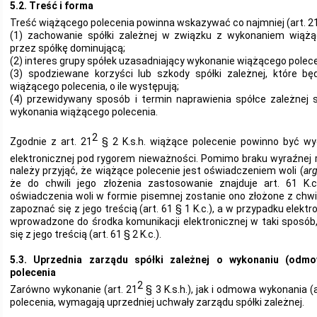
5.2. Treść i forma
Treść wiążącego polecenia powinna wskazywać co najmniej (art. 2
(1) zachowanie spółki zależnej w związku z wykonaniem wiążą
przez spółkę dominującą;
(2) interes grupy spółek uzasadniający wykonanie wiążącego polece
(3) spodziewane korzyści lub szkody spółki zależnej, które 
wiążącego polecenia, o ile występują;
(4) przewidywany sposób i termin naprawienia spółce zależnej 
wykonania wiążącego polecenia.
2
Zgodnie z art. 21
§ 2 K.s.h. wiążące polecenie powinno być w
elektronicznej pod rygorem nieważności. Pomimo braku wyraźnej r
należy przyjąć, że wiążące polecenie jest oświadczeniem woli (
arg
że do chwili jego złożenia zastosowanie znajduje art. 61 K.c
oświadczenia woli w formie pisemnej zostanie ono złożone z chwi
zapoznać się z jego treścią (art. 61 § 1 K.c.), a w przypadku elektr
wprowadzone do środka komunikacji elektronicznej w taki sposób
się z jego treścią (art. 61 § 2 K.c.).
5.3. Uprzednia zarządu spółki zależnej o wykonaniu (odm
polecenia
2
Zarówno wykonanie (art. 21
§ 3 K.s.h.), jak i odmowa wykonania (a
polecenia, wymagają uprzedniej uchwały zarządu spółki zależnej.