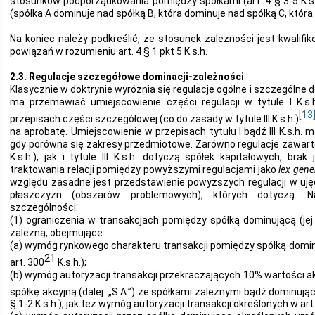
stosunków podporządkowania pomiędzy spółkami (art. 4 § 3-5 K.s
(spółka A dominuje nad spółką B, która dominuje nad spółką C, która
Na koniec należy podkreślić, że stosunek zależności jest kwali
powiązań w rozumieniu art. 4 § 1 pkt 5 K.s.h.
2.3. Regulacje szczegółowe dominacji-zależności
Klasycznie w doktrynie wyróżnia się regulacje ogólne i szczególne 
ma przemawiać umiejscowienie części regulacji w tytule I K.s.
[13
przepisach części szczegółowej (co do zasady w tytule III K.s.h.)
na aprobatę. Umiejscowienie w przepisach tytułu I bądź III K.s.h
gdy porówna się zakresy przedmiotowe. Zarówno regulacje zawarte w t
K.s.h.), jak i tytule III K.s.h. dotyczą spółek kapitałowych, bra
traktowania relacji pomiędzy powyższymi regulacjami jako
lex gener
względu zasadne jest przedstawienie powyższych regulacji w ujęc
płaszczyzn (obszarów problemowych), których dotyczą.
szczególności:
(1) ograniczenia w transakcjach pomiędzy spółką dominującą (jej
zależną, obejmujące:
(a) wymóg rynkowego charakteru transakcji pomiędzy spółką dominu
21
art. 300
K.s.h.);
(b) wymóg autoryzacji transakcji przekraczających 10% wartości
spółkę akcyjną (dalej: „S.A.”) ze spółkami zależnymi bądź dominując
§ 1-2 K.s.h.), jak też wymóg autoryzacji transakcji określonych w art. 