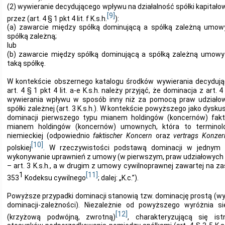
(2) wywieranie decydującego wpływu na działalność spółki kapitało
[9]
przez (art. 4 § 1 pkt 4 lit. f K.s.h.
):
(a) zawarcie między spółką dominującą a spółką zależną umowy
spółką zależną;
lub
(b) zawarcie między spółką dominującą a spółką zależną umowy
taką spółkę.
W kontekście obszernego katalogu środków wywierania decydu
art. 4 § 1 pkt 4 lit. a-e K.s.h. należy przyjąć, że dominacja z art. 4 
wywierania wpływu w sposób inny niż za pomocą praw udziało
spółki zależnej (art. 3 K.s.h.). W kontekście powyższego jako dysku
dominacji pierwszego typu mianem holdingów (koncernów) fakt
mianem holdingów (koncernów) umownych, która to terminolo
niemieckiej (odpowiednio
faktischer Koncern
oraz
vertrags Konzer
[10]
polskiej
. W rzeczywistości podstawą dominacji w jednym 
wykonywanie uprawnień z umowy (w pierwszym, praw udziałowych 
– art. 3 K.s.h., a w drugim z umowy cywilnoprawnej zawartej na 
1
[11]
353
Kodeksu cywilnego
; dalej: „K.c.”).
Powyższe przypadki dominacji stanowią tzw. dominację prostą (wy
dominacji-zależności). Niezależnie od powyższego wyróżnia s
[12]
(krzyżową podwójną, zwrotną)
, charakteryzującą się is