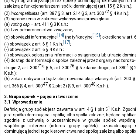
(c) wymóg autoryzacji przez spółkę dominującą określonych um
zależną z funkcjonariuszami spółki dominującej (art. 15 § 2 K.s.h.);
72
(2)
incompatibilitas
(art. 387 § 3, art. 214 § 3, art. 300
§ 4 K.s.h.);
(3) ograniczenia w zakresie wykonywania prawa głosu:
(a)
voting cap
– art. 411 § 3 K.s.h.;
(b) tzw. pełnomocnictwo związane;
[14]
[15]
(c) obowiązki informacyjne
(notyfikacyjne
) określone w art. 6 
[17]
(-) obowiązek z art. 6 § 1 K.s.h.
;
(-) obowiązek z art. 6 § 4 K.s.h.;
(-) obowiązek ogłoszenia informacji o osiągnięciu lub utracie dominacji
(4) dostęp do informacji o spółce zależnej przez organy nadzorczo-k
71a
76
1
drugie 2, art. 300
§ 5, art. 300
§ 5 zdanie drugie, art. 380
§ 2
K.s.h.);
(5) zakaz nabywania bądź obejmowania akcji własnych (art. 200 § 1
47
48
art. 366 § 4, art. 300
§ 2 pkt 2 i § 9, art. 300
K.s.h.).
3. Grupa spółek – pojęcie i tworzenie
3.1. Wprowadzenie
1
Definicja grupy spółek jest zawarta w art. 4 § 1 pkt 5
K.s.h. Zgodni
jest spółka dominująca i spółkę albo spółki zależne, będące spółkam
zgodnie z uchwałą o uczestnictwie w grupie spółek wspólną s
wspólnego interesu (interes grupy spółek), uzasadniającą
dominującą jednolitego kierownictwa nad spółką zależną albo spółk