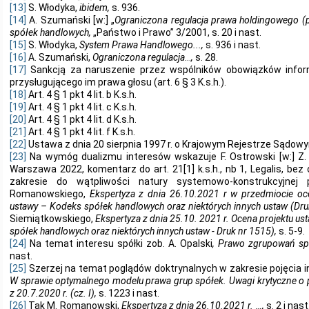
[13]
S. Włodyka,
ibidem,
s. 936.
[14]
A. Szumański [w:] „
Ograniczona regulacja prawa holdingowego (
spółek handlowych,
„Państwo i Prawo” 3/2001, s. 20 i nast.
[15]
S. Włodyka,
System Prawa Handlowego...,
s. 936 i nast.
[16]
A. Szumański,
Ograniczona regulacja
…
,
s. 28.
[17]
Sankcją za naruszenie przez wspólników obowiązków inform
przysługującego im prawa głosu (art. 6 § 3 K.s.h.).
[18]
Art. 4 § 1 pkt 4 lit. b K.s.h.
[19]
Art. 4 § 1 pkt 4 lit. c K.s.h.
[20]
Art. 4 § 1 pkt 4 lit. d K.s.h.
[21]
Art. 4 § 1 pkt 4 lit. f K.s.h.
[22]
Ustawa z dnia 20 sierpnia 1997 r. o Krajowym Rejestrze Sądowym 
[23]
Na wymóg dualizmu interesów wskazuje F. Ostrowski [w:] Z. 
Warszawa 2022, komentarz do art. 21[1] k.s.h., nb 1, Legalis, bez
zakresie do wątpliwości natury systemowo-konstrukcyjnej
Romanowskiego,
Ekspertyza z dnia 26.10.2021 r w przedmiocie oc
ustawy – Kodeks spółek handlowych oraz niektórych innych ustaw (Dru
Siemiątkowskiego,
Ekspertyza z dnia 25.10. 2021 r. Ocena projektu u
spółek handlowych oraz niektórych innych ustaw - Druk nr 1515),
s. 5-9.
[24]
Na temat interesu spółki zob. A. Opalski
, Prawo zgrupowań sp
nast.
[25]
Szerzej na temat poglądów doktrynalnych w zakresie pojęcia int
W sprawie optymalnego modelu prawa grup spółek. Uwagi krytyczne o
z 20.7.2020 r. (cz. I),
s. 1223 i nast.
[26]
Tak M. Romanowski,
Ekspertyza z dnia 26.10.2021 r. …,
s. 2 i nas