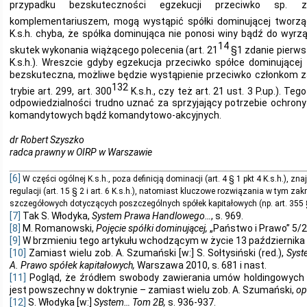
przypadku bezskuteczności egzekucji przeciwko sp. 
komplementariuszem, mogą wystąpić spółki dominującej tworząc
K.s.h. chyba, że spółka dominująca nie ponosi winy bądź do wyrz
14
skutek wykonania wiążącego polecenia (art. 21
§1 zdanie pierw
K.s.h.). Wreszcie gdyby egzekucja przeciwko spółce dominującej
bezskuteczna, możliwe będzie wystąpienie przeciwko członkom za
132
trybie art. 299, art. 300
K.s.h., czy też art. 21 ust. 3 P.up.). 
odpowiedzialności trudno uznać za sprzyjający potrzebie ochrony 
komandytowych bądź komandytowo-akcyjnych.
dr Robert Szyszko
radca prawny w OIRP w Warszawie
[6]
W części ogólnej K.s.h., poza definicją dominacji (art. 4 § 1 pkt 4 K.s.h.), zn
regulacji (art. 15 § 2 i art. 6 K.s.h.), natomiast kluczowe rozwiązania w tym zak
szczegółowych dotyczących poszczególnych spółek kapitałowych (np. art. 355 § 3
[7]
Tak S. Włodyka,
System Prawa Handlowego…
, s. 969.
[8]
M. Romanowski,
Pojęcie spółki dominującej,
„Państwo i Prawo” 5/20
[9]
W brzmieniu tego artykułu wchodzącym w życie 13 października 
[10]
Zamiast wielu zob. A. Szumański [w:] S. Sołtysiński (red.),
Syst
A. Prawo spółek kapitałowych,
Warszawa 2010, s. 681 i nast.
[11]
Pogląd, że źródłem swobody zawierania umów holdingowyc
jest powszechny w doktrynie – zamiast wielu zob. A. Szumański,
op.
[12]
S. Włodyka [w:]
System… Tom 2B,
s. 936-937.