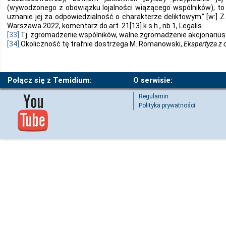
(wywodzonego z obowiązku lojalności wiążącego wspólników), to 
uznanie jej za odpowiedzialność o charakterze deliktowym
”
[w:] Z
Warszawa 2022, komentarz do art. 21[13] k.s.h., nb 1, Legalis.
[33]
Tj. zgromadzenie wspólników, walne zgromadzenie akcjonarius
[34]
Okoliczność tę trafnie dostrzega M. Romanowski,
Ekspertyza z d
Połącz się z Temidium:
O serwisie:
Regulamin
Polityka prywatności