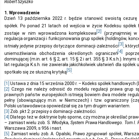
Robert Szyszko
1. Wprowadzenie
Dzień 13 października 2022 r. będzie stanowić swoistą cezurę
spółek. Po ponad 21 latach od wejścia w życie Kodeksu spółek
[2]
zostaje w nim wprowadzona kompleksowa
(przynajmniej w 
regulacja organizacji i funkcjonowania grup spółek (holdingów, konc
[3]
istniały jedynie przepisy dotyczące dominacji-zależności
, który
[4]
uniemożliwiania obchodzenia określonych ograniczeń
poprze
dominującej (m.in. art. 6 § 2, art. 15 § 2 i art. 355 § 3 K.s.h.). Inny
lat regulacja K.s.h. nie zawierała jakichkolwiek ułatwień dla spółe
[5]
spotkało się ze słuszną krytyką
.
[1]
Ustawa z dnia 15 września 2000 r. – Kodeks spółek handlowych (Dz
[2]
Czego nie należy odnosić do modelu regulacji prawa grup 
prawnych państw europejskich istnieją bowiem dwa modele regula
pełny (obowiązujący m.in. w Niemczech) i tzw. ograniczony (cz
Polski ustawodawca opowiedział się za tym drugim wariantem.
[3]
Zob. pkt 2: przepisy o dominacji-zależności.
[4]
Dlatego też w doktrynie było sporne, czy można je określać p
– zamiast wielu zob. S. Włodyka,
System Prawa Handlowego. Tom I. 
Warszawa 2009, s 956 i nast.
[5]
Zamiast wielu zob. A. Opalski,
Prawo zgrupowań spółek
, Warsza