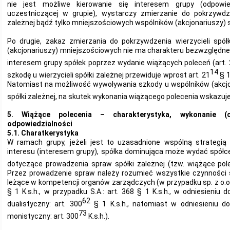
nie jest możliwe kierowanie się interesem grupy (odpowied
uczestniczącej w grupie), wystarczy zmierzanie do pokrzywdzen
zależnej bądź tylko mniejszościowych wspólników (akcjonariuszy) sp
Po drugie, zakaz zmierzania do pokrzywdzenia wierzycieli spółk
(akcjonariuszy) mniejszościowych nie ma charakteru bezwzględne
interesem grupy spółek poprzez wydanie wiążących poleceń (art. 
14
szkodę u wierzycieli spółki zależnej przewiduje wprost art. 21
§ 1
Natomiast na możliwość wywoływania szkody u wspólników (akcj
spółki zależnej, na skutek wykonania wiążącego polecenia wskazuje 
5. Wiążące polecenia – charakterystyka, wykonanie (
odpowiedzialności
5.1. Charatkerystyka
W ramach grupy, jeżeli jest to uzasadnione wspólną strategią 
interesu (interesem grupy), spółka dominująca może wydać spółc
dotyczące prowadzenia spraw spółki zależnej (tzw. wiążące pole
Przez prowadzenie spraw należy rozumieć wszystkie czynności 
leżące w kompetencji organów zarządczych (w przypadku sp. z o.o.: 
§ 1 K.s.h., w przypadku S.A.: art. 368 § 1 K.s.h., w odniesieniu 
62
dualistyczny: art. 300
§ 1 K.s.h., natomiast w odniesieniu do
73
monistyczny: art. 300
K.s.h.).