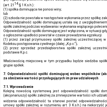
14
(art. 21
§ 1 K.s.h.) :
(1) spółka dominująca nie ponosi winy;
lub
(2) szkoda nie powstała w następstwie wykonania przez spółkę zal
Odpowiedzialność spółki dominującej ustala się z uwzględnienie
spółki zależnej podczas wydawania i wykonania wiążącego poleceni
Odpowiedzialność spółki dominującej jest wyłączona, w sytuacji g
o ogłoszenie upadłości powstał w czasie prowadzenia egzekucji:
(1) przez zarząd przymusowy spółki zależnej uczestniczącej w
Kodeksu postępowania cywilnego (dalej: „K.p.c.”);
(2) przez sprzedaż przedsiębiorstwa spółki zależnej uczestn
podstawie K.p.c.
Właściwością miejscową w tym przypadku będzie siedziba spółk
grupie spółek.
7. Odpowiedzialność spółki dominującej wobec wspólników (akc
za obniżenie wartości przysługujących im praw udziałowych
7.1. Wprowadzenie
Kolejną nowością systemową jest odpowiedzialność spółki do
(akcjonariuszy) spółki zależnej za zmniejszenie wartości ich udzia
widzenia odpowiedzialność ta stanowi postać odpowiedzialnoś
umowy spółki zależnej w rozumieniu art. 3 K.s.h.) na niekorzyść 