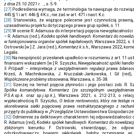
z dnia 25.10.2021 r.
…, s. 5-9.
[27]
Podkreślenia wymaga, że terminologia ta nawiązuje do rozwiąza
445 § 1 i art. 446 § 4 K.c., nie zaś w art. 471 i nast. K.c.
[28]
Stanowisko, że wiążące polecenie jest czynnością prawną
uzasadnieniu projektu dotyczącego prawa grup spółek, s. 11.
[29]
W ocenie R. Adamusa do interpretacji pojęcia niewypłacalności 
– R. Adamus (red.),
Kodeks spółek handlowych. Komentarz do noweliza
w funkcjonowaniu organów spółek kapitałowych,
Warszawa 2022, s. 87
Ostrowski [w:] Z. Jara (red.),
Komentarz k.s.h.,
Warszawa 2022, komenta
Legalis.
[30]
Na niespójność przesłanek upadłości w rozumieniu z art. 11 ust.
finansami wskazałem [w:] R. Szyszko,
Niewypłacalność spółki handlow
5 PrUpadł – interpretacja z uwzględnieniem regulacji prawa bilans
Krześ, A. Machnikowska, J. Kruczalak-Jankowska, I. Gil (red)
Współczesne problemy stosowania,
Warszawa, s. 35-38.
[31]
Szerzej na temat pojęcia płynności i jego postaci zob. R. Sz
Spółka komandytowa. Komentarz (ze szczególnym uwzględnieniem 
P.S.A.sp.k. oraz sp.j.sp.k.),
Warszawa 2021, s. 212-213, o relac
wypłacalnością R. Szyszko,
O teście rentowności, który nie testuje 
skorelowania siatki pojęciowej prawa restrukturyzacyjnego z rachun
przyjęty do publikacji w „Przeglądzie Ustawodawstwa Gospodarczeg
[32]
Odmiennie za deliktowym charakterem tej odpowiedzialności o
R. Adamus (red),
Kodeks spółek handlowych. Komentarz do nowelizacj
zbliżonym kierunku F. Ostrowski, stwierdzając, że odpow
odszkodowawczy, bowiem jakkolwiek „byłoby przypisanie jej