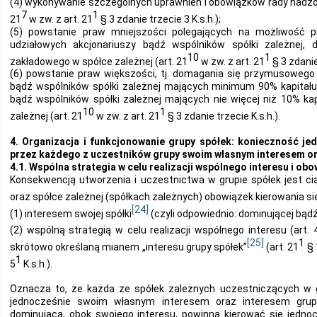
(4) wykonywanie szczególnych uprawnień i obowiązków rady nadzorc
7
1
21
w zw. z art. 21
§ 3 zdanie trzecie 3 K.s.h.);
(5) powstanie praw mniejszości polegających na możliwość
udziałowych akcjonariuszy bądź wspólników spółki zależnej, 
10
1
zakładowego w spółce zależnej (art. 21
w zw. z art. 21
§ 3 zdanie 
(6) powstanie praw większości, tj. domagania się przymusowego
bądź wspólników spółki zależnej mających minimum 90% kapitału
bądź wspólników spółki zależnej mających nie więcej niż 10% ka
10
1
zależnej (art. 21
w zw. z art. 21
§ 3 zdanie trzecie K.s.h.).
4. Organizacja i funkcjonowanie grupy spółek: konieczność je
przez każdego z uczestników grupy swoim własnym interesem or
4.1. Wspólna strategia w celu realizacji wspólnego interesu i obo
Konsekwencją utworzenia i uczestnictwa w grupie spółek jest ci
oraz spółce zależnej (spółkach zależnych) obowiązek kierowania si
[24]
(1) interesem swojej spółki
(czyli odpowiednio: dominującej bądź
(2) wspólną strategią w celu realizacji wspólnego interesu (art. 
[25]
1
skrótowo określaną mianem „interesu grupy spółek”
(art. 21
§
1
5
K.s.h.).
Oznacza to, że każda ze spółek zależnych uczestniczących w g
jednocześnie swoim własnym interesem oraz interesem grupy
dominująca, obok swojego interesu, powinna kierować się jedno