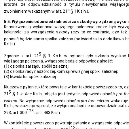
istotne, że odpowiedzialność z tytułu niewykonania wiążącego
5
zwolnieniem wskazanym w art. 21
§ 1 K.s.h.).
5.5. Wyłączenie odpowiedzialności za szkodę wyrządzoną wyko
Konsekwencją wykonania wiążącego polecenia może być wyrząd
kolejności za wyrządzenie szkody (czy to
ex contracto
, czy też
ponosić będzie sama spółka zależna (potwierdza to dodatkowo br
K.s.h.).
5
Zgodnie z art. 21
§ 1 K.s.h. w sytuacji gdy szkoda wynikać 
wiążącego polecenia, wyłączona będzie odpowiedzialność:
(1) członka zarządu spółki zależnej;
(2) członka rady nadzorczej, komisji rewizyjnej spółki zależnej;
(3) likwidator spółki zależnej.
Kluczowe pytanie, które powstaje w kontekście powyższego to, cz
5
21
§ 1
in fine
K.s.h., objęta jest jedynie odpowiedzialność
pro for
externo.
Na wyłącznie odpowiedzialności
pro foro interno
wskazuje 
K.s.h., wskazując wprost, że wyłączona będzie odpowiedzialność cz
125
293, art. 300
i art. 483 K.s.h.
W kontekście powyższego powstaje pytanie o wyłączenie odpowie
132