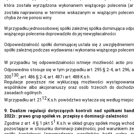
która została wyrządzona wykonaniem wiążącego polecenia (ar
została naprawiona w terminie wskazanym w wiążącym poleceniu
chyba że nie ponosi winy.
W przypadku jednoosobowej spółki zależnej spółka dominująca odpo
wiążącego polecenia doprowadziło do jej niewypłacalności.
Odpowiedzialność spółki dominującej ustala się z uwzględnienie
spółki zależnej podczas wydawania i wykonania wiążącego poleceni
W przypadku tej odpowiedzialności istnieje możliwość
actio pro
Odpowiednio stosuje się w tym przypadku art. 295 § 2-4, art. 296, ar
130
300
, art. 486 § 2-4, art. 487 i art. 488 K.s.h.
Regulacje powyższe nie wykluczają możliwości występowania 
wspólników albo akcjonariuszy oraz osób trzecich do dochodz
zasadach ogólnych.
12
W przypadku art. 21
K.s.h. powództwo wytacza się według miejsca 
9. Dualizm regulacji dotyczących kontroli nad spółkami han
2022r.: prawo grup spółek vs. przepisy o dominacji-zależności
1
Zgodnie z art. 4 § 1 pkt 5
K.s.h. w skład grupy spółek mogą wchodz
pozostające w stosunku dominacji-zależności, pod warunkiem że 
spółki kapitałowej (zgromadzenie wspólników bądź walne zg