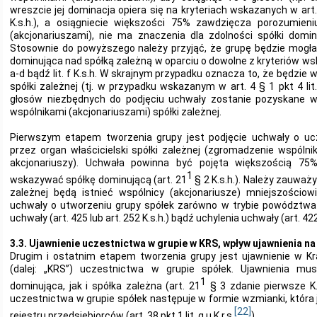
wreszcie jej dominacja opiera się na kryteriach wskazanych w art. 4 
K.s.h.), a osiągniecie większości 75% zawdzięcza porozumieni
(akcjonariuszami), nie ma znaczenia dla zdolności spółki domin
Stosownie do powyższego należy przyjąć, że grupę będzie mogła
dominująca nad spółką zależną w oparciu o dowolne z kryteriów wskaz
a-d bądź lit. f K.s.h. W skrajnym przypadku oznacza to, że będzie
spółki zależnej (tj. w przypadku wskazanym w art. 4 § 1 pkt 4 lit
głosów niezbędnych do podjęciu uchwały zostanie pozyskane w
wspólnikami (akcjonariuszami) spółki zależnej.
Pierwszym etapem tworzenia grupy jest podjęcie uchwały o ucz
przez organ właścicielski spółki zależnej (zgromadzenie wspóln
akcjonariuszy). Uchwała powinna być pojęta większością 75
1
wskazywać spółkę dominującą (art. 21
§ 2 K.s.h.). Należy zauważy
zależnej będą istnieć wspólnicy (akcjonariusze) mniejszościow
uchwały o utworzeniu grupy spółek zarówno w trybie powództwa
uchwały (art. 425 lub art. 252 K.s.h.) bądź uchylenia uchwały (art. 422 
3.3. Ujawnienie uczestnictwa w grupie w KRS, wpływ ujawnienia n
Drugim i ostatnim etapem tworzenia grupy jest ujawnienie w 
(dalej: „KRS”) uczestnictwa w grupie spółek. Ujawnienia mu
1
dominująca, jak i spółka zależna (art. 21
§ 3 zdanie pierwsze K.
uczestnictwa w grupie spółek następuje w formie wzmianki, która 
[22]
rejestru przedsiębiorców (art. 38 pkt 1 lit. g u.K.r.s.
).