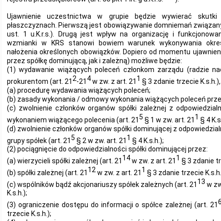
Ujawnienie uczestnictwa w grupie będzie wywierać skut
płaszczyznach. Pierwszą jest obowiązywanie domniemań związany
ust. 1 u.K.r.s.). Drugą jest wpływ na organizację i funkcjonowa
wzmianki w KRS stanowi bowiem warunek wykonywania okreś
nałożenia określonych obowiązków. Dopiero od momentu ujawnie
przez spółkę dominującą, jak i zależną) możliwe będzie:
(1) wydawanie wiążących poleceń członkom zarządu (radzie nad
2
4
1
prokurentom (art. 21
-21
w zw. z art. 21
§ 3 zdanie trzecie K.s.h.)
(a) procedurę wydawania wiążących poleceń;
(b) zasady wykonania / odmowy wykonania wiążących poleceń prze
(c) zwolnienie członków organów spółki zależnej z odpowiedzia
5
1
wykonaniem wiążącego polecenia (art. 21
§ 1 w zw. art. 21
§ 4 K.s
(d) zwolnienie członków organów spółki dominującej z odpowiedzialn
5
1
grupy spółek (art. 21
§ 2 w zw. art. 21
§ 4 K.s.h.);
(2) pociągnięcie do odpowiedzialności spółki dominującej przez:
14
1
(a) wierzycieli spółki zależnej (art. 21
w zw. z art. 21
§ 3 zdanie tr
12
1
(b) spółki zależnej (art. 21
w zw. z art. 21
§ 3 zdanie trzecie K.s.h.
13
(c) wspólników bądź akcjonariuszy spółek zależnych (art. 21
w zw
K.s.h.);
(3) ograniczenie dostępu do informacji o spółce zależnej (art. 21
trzecie K.s.h.);