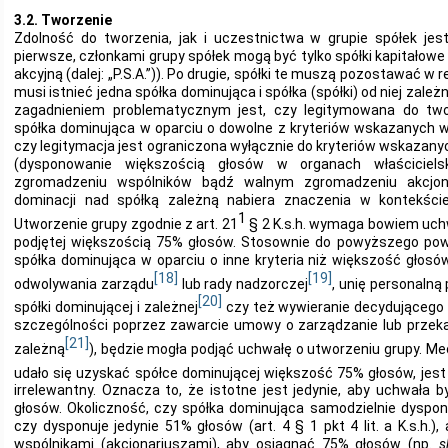
3.2. Tworzenie
Zdolność do tworzenia, jak i uczestnictwa w grupie spółek jes
pierwsze, członkami grupy spółek mogą być tylko spółki kapitałowe (s
akcyjną (dalej: „P.S.A.”)). Po drugie, spółki te muszą pozostawać w re
musi istnieć jedna spółka dominująca i spółka (spółki) od niej zal
zagadnieniem problematycznym jest, czy legitymowana do two
spółka dominująca w oparciu o dowolne z kryteriów wskazanych w art.
czy legitymacja jest ograniczona wyłącznie do kryteriów wskazanych w 
(dysponowanie większością głosów w organach właścicielskic
zgromadzeniu wspólników bądź walnym zgromadzeniu akcjonar
dominacji nad spółką zależną nabiera znaczenia w kontekści
1
Utworzenie grupy zgodnie z art. 21
§ 2 K.s.h. wymaga bowiem uchw
podjętej większością 75% głosów. Stosownie do powyższego pows
spółka dominująca w oparciu o inne kryteria niż większość głos
[18]
[19]
odwolywania zarządu
lub rady nadzorczej
, unię personaln
[20]
spółki dominującej i zależnej
czy też wywieranie decydującego 
szczególności poprzez zawarcie umowy o zarządzanie lub przek
[21]
zależną
), będzie mogła podjąć uchwałę o utworzeniu grupy. 
udało się uzyskać spółce dominującej większość 75% głosów, jest 
irrelewantny. Oznacza to, że istotne jest jedynie, aby uchwała 
głosów. Okoliczność, czy spółka dominująca samodzielnie dyspo
czy dysponuje jedynie 51% głosów (art. 4 § 1 pkt 4 lit. a K.s.h.),
wspólnikami (akcjonariuszami), aby osiągnąć 75% głosów (np.
s