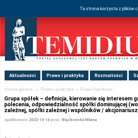
Ta strona korzysta z plików 
Aktualności
Prawo i praktyka
Rozmaitości
S
strona główna
»
Prawo i praktyka
»
Prawo handlowe
Grupa spółek – definicja, kierowanie się interesem g
polecenia, odpowiedzialność spółki dominującej (wob
zależnej, spółki zależnej i wspólników / akcjonariusz
opublikowano:
2022-10-14
przez:
Więckowska Milena