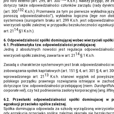
pro foro externo
(art. 299, art. 300
K.s.h.). Należy przyjąć, że z
dotyczy także odpowiedzialności członków zarządu (rady dyrektor
132
(art. 300
K.s.h.). Przemawia za tym po pierwsze wykładnia jęz
ponoszą odpowiedzialności”), wykładnia logiczna (
lege non dist
systemowa (surogatem braku art. 299 K.s.h. jest odpowiedzialno
wierzycieli spółki zależnej w przypadku bezskuteczności egzekucj
14
art. 21
§1 K.s.h.).
6. Odpowiedzialność spółki dominującej wobec wierzycieli spółki
6.1. Problematyka tzw. odpowiedzialości przebijajacej
Jedną z absolutnych nowości jest regulacja odpowiedzialnośc
14
wierzycieli spółki zależnej, zawarta w art. 21
§ 1 K.s.h.
Zasadą o charakterze systemowym jest brak odpowiedzialności ws
zobowiązania spółek kapitałowych (art. 151 § 4, art. 301 § 4, art. 30
13
wprowadzonego art. 21
K.s.h. stanowi wyjątek od powyższe
polskiego porządku prawnego rozwiązania istniejące w zacho
dotyczące tzw. odpowiedzialności przebijającej (niem.
Durchgriffsh
corporate veil
), czy też podniesienia zasłony korporacyjnej (ang.
lifti
6.2. Przesłanki odpowiedzialności spółki dominujacej w 
egzekucji przeciwko spółce zależnej.
Spółka dominująca odpowiada za szkodę wyrządzoną wierzycielowi
gdy egzekucja przeciwko spółce zależnej okazała się bezskutecz