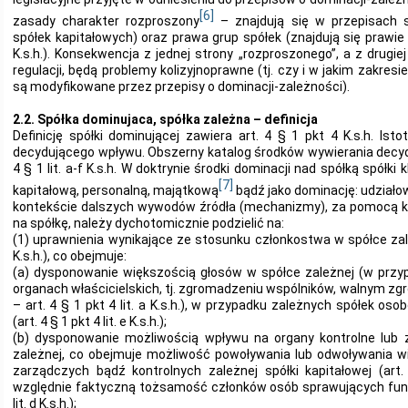
[6]
zasady charakter rozproszony
– znajdują się w przepisach 
spółek kapitałowych) oraz prawa grup spółek (znajdują się prawie w
K.s.h.). Konsekwencja z jednej strony „rozproszonego”, a z drug
regulacji, będą problemy kolizyjnoprawne (tj. czy i w jakim zakresi
są modyfikowane przez przepisy o dominacji-zależności).
2.2. Spółka dominujaca, spółka zależna – definicja
Definicję spółki dominującej zawiera art. 4 § 1 pkt 4 K.s.h. Ist
decydującego wpływu. Obszerny katalog środków wywierania decyd
4 § 1 lit. a-f K.s.h. W doktrynie środki dominacji nad spółką spółki 
[7]
kapitałową, personalną, majątkową
bądź jako dominację: udział
kontekście dalszych wywodów źródła (mechanizmy), za pomocą k
na spółkę, należy dychotomicznie podzielić na:
(1) uprawnienia wynikające ze stosunku członkostwa w spółce zależn
K.s.h.), co obejmuje:
(a) dysponowanie większością głosów w spółce zależnej (w przy
organach właścicielskich, tj. zgromadzeniu wspólników, walnym zg
– art. 4 § 1 pkt 4 lit. a K.s.h.), w przypadku zależnych spółek o
(art. 4 § 1 pkt 4 lit. e K.s.h.);
(b) dysponowanie możliwością wpływu na organy kontrolne lub z
zależnej, co obejmuje możliwość powoływania lub odwoływania 
zarządczych bądź kontrolnych zależnej spółki kapitałowej (art. 4
względnie faktyczną tożsamość członków osób sprawujących funkc
lit. d K.s.h.);