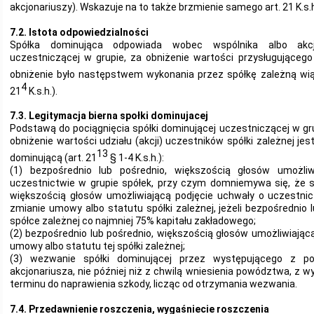
akcjonariuszy). Wskazuje na to także brzmienie samego art. 21 K.s.
7.2. Istota odpowiedzialności
Spółka dominująca odpowiada wobec wspólnika albo akcjo
uczestniczącej w grupie, za obniżenie wartości przysługującego m
obniżenie było następstwem wykonania przez spółkę zależną wią
4
21
K.s.h.).
7.3. Legitymacja bierna społki dominujacej
Podstawą do pociągnięcia spółki dominującej uczestniczącej w gr
obniżenie wartości udziału (akcji) uczestników spółki zależnej j
13
dominującą (art. 21
§ 1-4 K.s.h.):
(1) bezpośrednio lub pośrednio, większością głosów umożliw
uczestnictwie w grupie spółek, przy czym domniemywa się, że 
większością głosów umożliwiającą podjęcie uchwały o uczestnic
zmianie umowy albo statutu spółki zależnej, jeżeli bezpośrednio 
spółce zależnej co najmniej 75% kapitału zakładowego;
(2) bezpośrednio lub pośrednio, większością głosów umożliwiając
umowy albo statutu tej spółki zależnej;
(3) wezwanie spółki dominującej przez występującego z p
akcjonariusza, nie później niż z chwilą wniesienia powództwa, z 
terminu do naprawienia szkody, licząc od otrzymania wezwania.
7.4. Przedawnienie roszczenia, wygaśniecie roszczenia