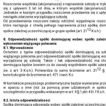
Roszczenie wspólnika (akcjonariusza) o naprawienie szkody w trybi
się z upływem 3 lat od dnia, w którym wspólnik (akcjonariusz)
Jednakże w każdym przypadku roszczenie przedawnia się z upły
nastąpiło zdarzenie wyrządzające szkodę.
Od przedawnienia roszczeni należy odróżnić wygaśnięcie roszc
które następuje z chwilą pełnego naprawienia przez spółkę do
12
spółce zależnej uczestniczącej w grupie spółek (art. 21
K.s.h.).
8. Odpowiedzialność spółki dominującej wobec spółki zale
wykonaniem wiążącego polecenia
8.1. Wprowadzenie
Ostatnim z typów odpowiedzialności spółki dominującej za s
wiążącego polecenia jest odpowiedzialność spółki dominującej wo
wyrządzona jej szkodę. Także i tak odpowiedzialność ma cha
dominująca będzie bowiem co do zasady wspólnikiem spółki zależnej
12
zw. z art. 3 K.s.h.). Potwierdza to samo brzmienie art. 21
§
konstrukcyjnie do brzmienia art. 471 i nast. K.c.
W kontekście powyższego problematyczne będzie wywieranie prz
w oparciu o inne (niż za pomocą praw udziałowych w spółc
szczególności w przypadku wskazanym w art. 4 § 1 pkt 4 lit. f K.s.h.
8.2. Istota odpowiedzialnosci
Spółka dominująca odpowiada wobec spółki zależnej uczestniczące